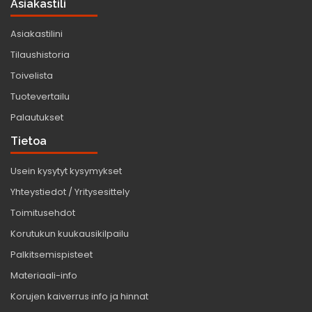
Asiakastili
Asiakastilini
Tilaushistoria
Toivelista
Tuotevertailu
Palautukset
Tietoa
Usein kysytyt kysymykset
Yhteystiedot / Yritysesittely
Toimitusehdot
Korutukun kuukausikilpailu
Palkitsemispisteet
Materiaali-info
Korujen kaiverrus info ja hinnat