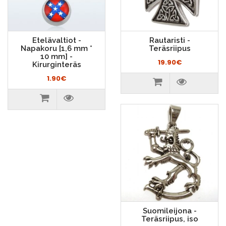
Etelävaltiot -
Rautaristi -
Napakoru [1,6 mm *
Teräsriipus
10 mm] -
19.90€
Kirurginteräs
1.90€
Suomileijona -
Teräsriipus, iso