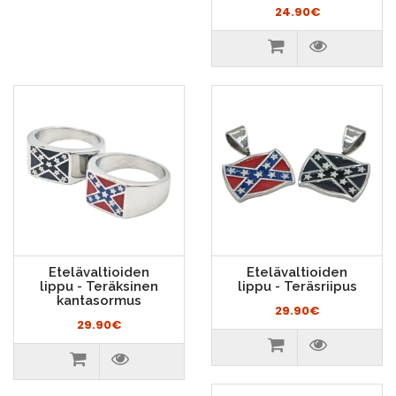
24.90€
Etelävaltioiden
Etelävaltioiden
lippu - Teräksinen
lippu - Teräsriipus
kantasormus
29.90€
29.90€