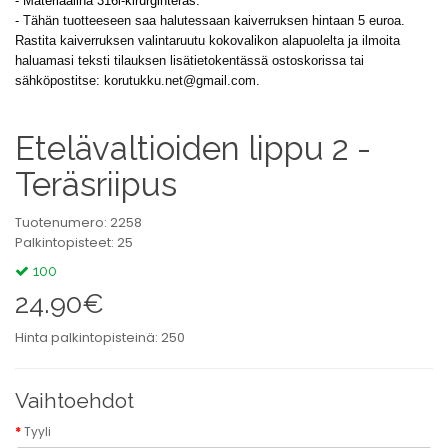
- Materiaalina 316l-kirurginteräs.
- Tähän tuotteeseen saa halutessaan kaiverruksen hintaan 5 euroa.
Rastita kaiverruksen valintaruutu kokovalikon alapuolelta ja ilmoita
haluamasi teksti tilauksen lisätietokentässä ostoskorissa tai
sähköpostitse:
korutukku.net@gmail.com
.
Etelävaltioiden lippu 2 -
Teräsriipus
Tuotenumero: 2258
Palkintopisteet: 25
100
24.90€
Hinta palkintopisteinä: 250
Vaihtoehdot
Tyyli