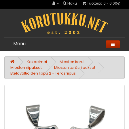
Haku
Tuotteita 0 - 0.00€
Menu
Kokoelmat
Miesten korut
Miesten riipukset
Miesten teräsriipukset
Etelävaltioiden lippu 2 - Teräsriipus