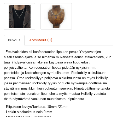
Kuvaus
Arvostelut (0)
Etelävaltioiden eli konfederaation lippu on peruja Yhdysvaltojen
sisällissodan ajalta ja se nimensä mukaisesta edusti etelävaltioita, kun
taas Yhdysvalloissa nykyisin käytössä oleva lippu edusti
pohjoisvaltioita. Konfederaation lippua pidetään nykyisin mm.
perinteiden ja kapinahengen symbolina mm. Rockabilly alakulttuurin
parissa. Oma rockabillyyn pohjaava alakulttuurinsa on myös Hellbilly,
jossa perinteiseen rockabilly tyyliin on tuotu synkempiä goottimaisia
sävyjä niin musiikkiin kuin pukeutumiseenkin. Niinpä päätimme tarjota
perinteisin sini-punaisen lipun ohella myös mustaa Hellbilly versiota
tästä näyttävästä vaakunan muotoisesta riipuksesta.
- Riipuksen leveys*korkeus: 18mm *21mm
- Lenkin sisäkorkeus noin 9 mm.