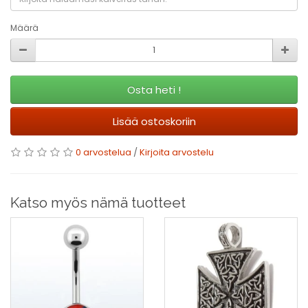
Määrä
Osta heti !
Lisää ostoskoriin
0 arvostelua
/
Kirjoita arvostelu
Katso myös nämä tuotteet