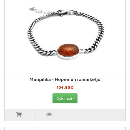
Meripihka - Hopeinen ranneketju
104.90€
Osta heti !