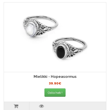
Mielikki - Hopeasormus
39.90€
Osta heti !