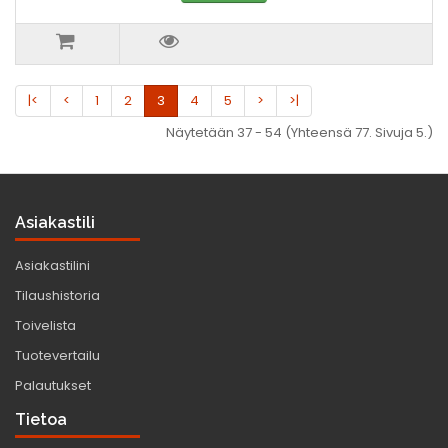
|<
<
1
2
3
4
5
>
>|
Näytetään 37 - 54 (Yhteensä 77. Sivuja 5.)
Asiakastili
Asiakastilini
Tilaushistoria
Toivelista
Tuotevertailu
Palautukset
Tietoa