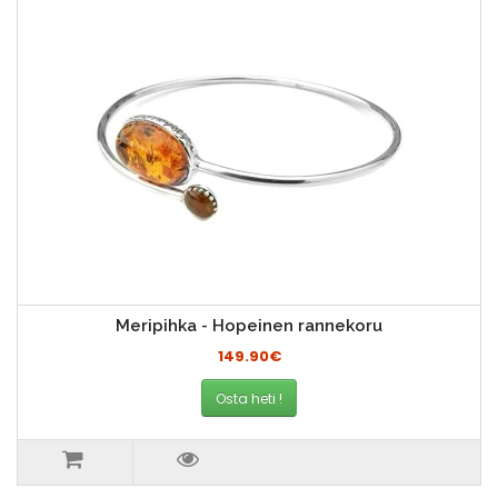
Meripihka - Hopeinen rannekoru
149.90€
Osta heti !