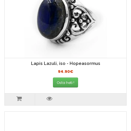
Lapis Lazuli, iso - Hopeasormus
94.90€
Osta heti !