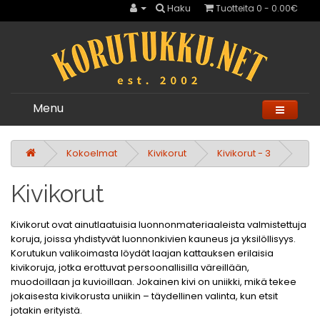
Haku
Tuotteita 0 - 0.00€
Menu
Kokoelmat
Kivikorut
Kivikorut - 3
Kivikorut
Kivikorut ovat ainutlaatuisia luonnonmateriaaleista valmistettuja
koruja, joissa yhdistyvät luonnonkivien kauneus ja yksilöllisyys.
Korutukun valikoimasta löydät laajan kattauksen erilaisia
kivikoruja, jotka erottuvat persoonallisilla väreillään,
muodoillaan ja kuvioillaan. Jokainen kivi on uniikki, mikä tekee
jokaisesta kivikorusta uniikin – täydellinen valinta, kun etsit
jotakin erityistä.