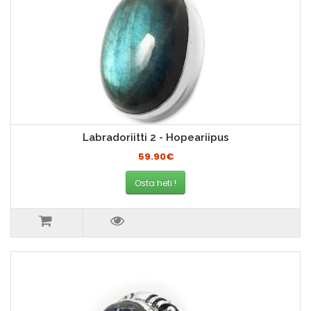
Labradoriitti 2 - Hopeariipus
59.90€
Osta heti !