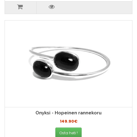
Onyksi - Hopeinen rannekoru
149.90€
Osta heti !