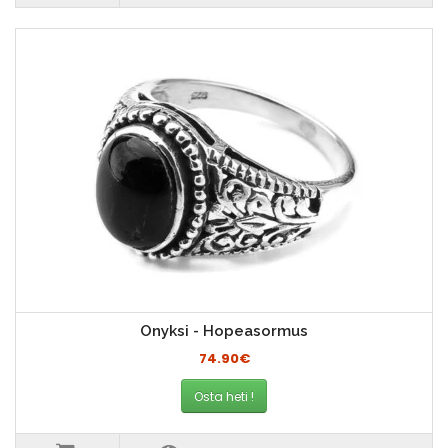
Onyksi - Hopeasormus
74.90€
Osta heti !