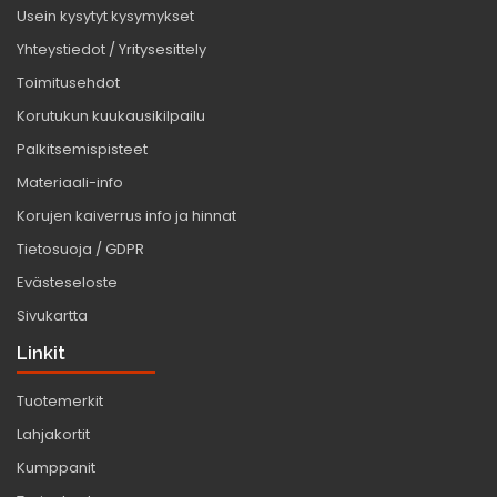
Usein kysytyt kysymykset
Yhteystiedot / Yritysesittely
Toimitusehdot
Korutukun kuukausikilpailu
Palkitsemispisteet
Materiaali-info
Korujen kaiverrus info ja hinnat
Tietosuoja / GDPR
Evästeseloste
Sivukartta
Linkit
Tuotemerkit
Lahjakortit
Kumppanit