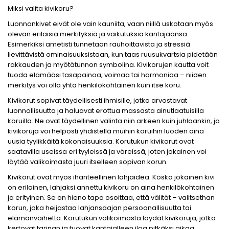
Miksi valita kivikoru?
Luonnonkivet eivät ole vain kauniita, vaan niillä uskotaan myös
olevan erilaisia merkityksiä ja vaikutuksia kantajaansa.
Esimerkiksi ametisti tunnetaan rauhoittavista ja stressiä
lievittävistä ominaisuuksistaan, kun taas ruusukvartsia pidetään
rakkauden ja myötätunnon symbolina. Kivikorujen kautta voit
tuoda elämääsi tasapainoa, voimaa tai harmoniaa – niiden
merkitys voi olla yhtä henkilökohtainen kuin itse koru.
Kivikorut sopivat täydellisesti ihmisille, jotka arvostavat
luonnollisuutta ja haluavat erottua massasta ainutlaatuisilla
koruilla. Ne ovat täydellinen valinta niin arkeen kuin juhlaankin, ja
kivikoruja voi helposti yhdistellä muihin koruihin luoden aina
uusia tyylikkäitä kokonaisuuksia. Korutukun kivikorut ovat
saatavilla useissa eri tyyleissä ja väreissä, joten jokainen voi
löytää valikoimasta juuri itselleen sopivan korun.
Kivikorut ovat myös ihanteellinen lahjaidea. Koska jokainen kivi
on erilainen, lahjaksi annettu kivikoru on aina henkilökohtainen
ja erityinen. Se on hieno tapa osoittaa, että välität – valitsethan
korun, joka heijastaa lahjansaajan persoonallisuutta tai
elämänvaihetta. Korutukun valikoimasta löydät kivikoruja, jotka
kertovat tarinan ja tuovat kantajalleen iloa pitkäksi aikaa.