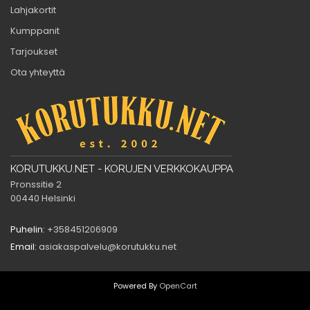
Lahjakortit
Kumppanit
Tarjoukset
Ota yhteyttä
KORUTUKKU.NET - KORUJEN VERKKOKAUPPA
Pronssitie 2
00440 Helsinki
Puhelin:
+358451206909
Email:
asiakaspalvelu@korutukku.net
Powered By
OpenCart