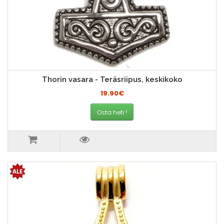
Thorin vasara - Teräsriipus, keskikoko
19.90€
Osta heti !