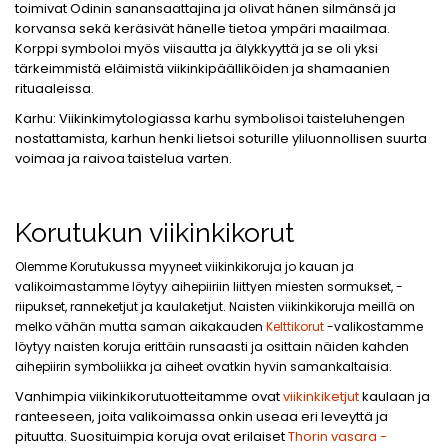
toimivat Odinin sanansaattajina ja olivat hänen silmänsä ja
korvansa sekä keräsivät hänelle tietoa ympäri maailmaa.
Korppi symboloi myös viisautta ja älykkyyttä ja se oli yksi
tärkeimmistä eläimistä viikinkipäälliköiden ja shamaanien
rituaaleissa.
Karhu: Viikinkimytologiassa karhu symbolisoi taisteluhengen
nostattamista, karhun henki lietsoi soturille yliluonnollisen suurta
voimaa ja raivoa taistelua varten.
Korutukun viikinkikorut
Olemme Korutukussa myyneet viikinkikoruja jo kauan ja
valikoimastamme löytyy aihepiiriin liittyen miesten sormukset, -
riipukset, ranneketjut ja kaulaketjut. Naisten viikinkikoruja meillä on
melko vähän mutta saman aikakauden
Kelttikorut
-valikostamme
löytyy naisten koruja erittäin runsaasti ja osittain näiden kahden
aihepiirin symboliikka ja aiheet ovatkin hyvin samankaltaisia.
Vanhimpia viikinkikorutuotteitamme ovat
viikinkiketjut
kaulaan ja
ranteeseen, joita valikoimassa onkin useaa eri leveyttä ja
pituutta. Suosituimpia koruja ovat erilaiset
Thorin vasara -