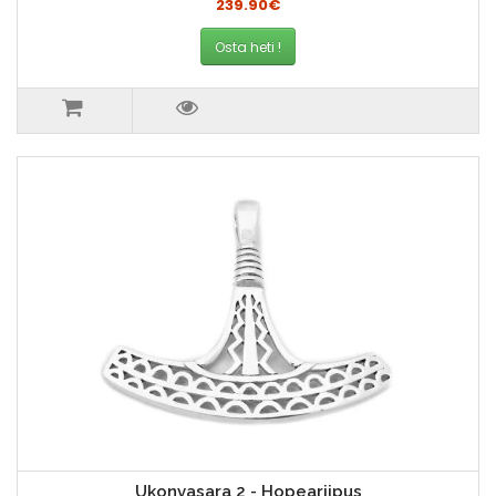
239.90€
Osta heti !
Ukonvasara 2 - Hopeariipus