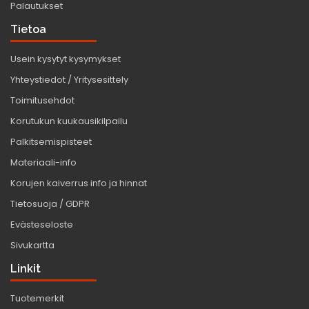
Palautukset
Tietoa
Usein kysytyt kysymykset
Yhteystiedot / Yritysesittely
Toimitusehdot
Korutukun kuukausikilpailu
Palkitsemispisteet
Materiaali-info
Korujen kaiverrus info ja hinnat
Tietosuoja / GDPR
Evästeseloste
Sivukartta
Linkit
Tuotemerkit