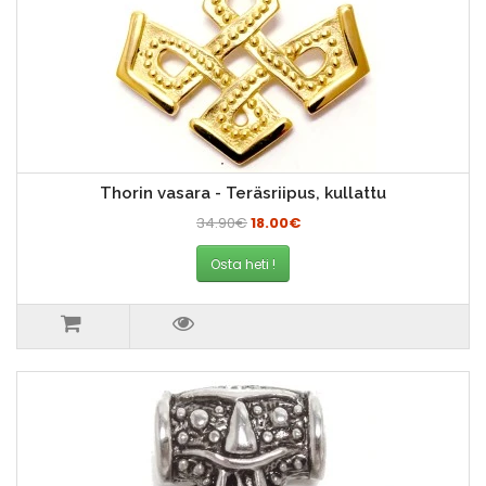
Thorin vasara - Teräsriipus, kullattu
34.90€
18.00€
Osta heti !