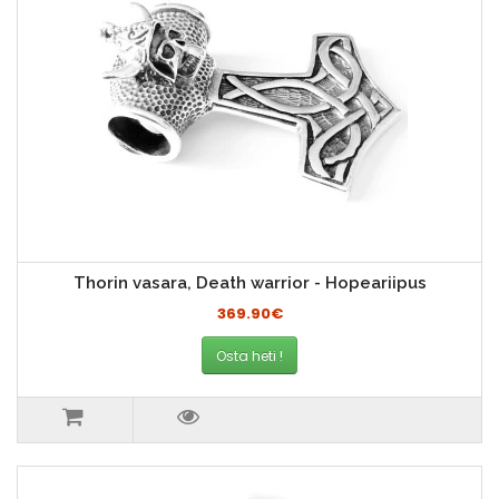
Thorin vasara, Death warrior - Hopeariipus
369.90€
Osta heti !