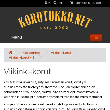
Haku
Tuotteita 0 - 0.00€
Menu
Kokoelmat
Viikinki-korut
Viikinki-korut - 3
Viikinki-korut
Korutukun viikinkikorut, erityisesti miesten korut, ovat yksi
suosituimmista tuoteryhmistämme. Korujen materiaalina on
pääasiassa 925-hopea, mutta joitakin malleja löydät myös 14
karaatin kullasta ja ruostumattomasta teräksestä valmistettuina.
Korujen aiheina on erilaiset viikinkimytologian symbolit. Näistä
suosituin on tietenkin Thorin vasara ja muita suosittuja aiheita ovat