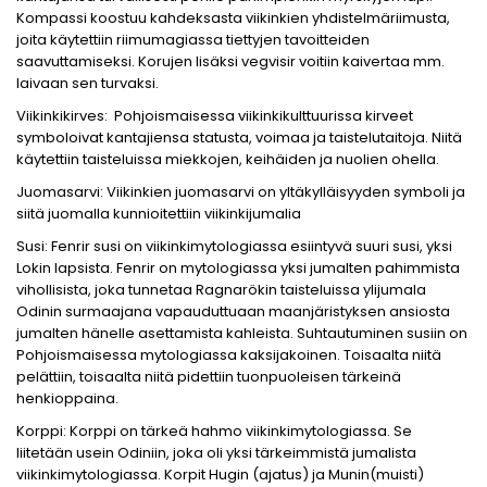
Kompassi koostuu kahdeksasta viikinkien yhdistelmäriimusta,
joita käytettiin riimumagiassa tiettyjen tavoitteiden
saavuttamiseksi. Korujen lisäksi vegvisir voitiin kaivertaa mm.
laivaan sen turvaksi.
Viikinkikirves: Pohjoismaisessa viikinkikulttuurissa kirveet
symboloivat kantajiensa statusta, voimaa ja taistelutaitoja. Niitä
käytettiin taisteluissa miekkojen, keihäiden ja nuolien ohella.
Juomasarvi: Viikinkien juomasarvi on yltäkylläisyyden symboli ja
siitä juomalla kunnioitettiin viikinkijumalia
Susi: Fenrir susi on viikinkimytologiassa esiintyvä suuri susi, yksi
Lokin lapsista. Fenrir on mytologiassa yksi jumalten pahimmista
vihollisista, joka tunnetaa Ragnarökin taisteluissa ylijumala
Odinin surmaajana vapauduttuaan maanjäristyksen ansiosta
jumalten hänelle asettamista kahleista. Suhtautuminen susiin on
Pohjoismaisessa mytologiassa kaksijakoinen. Toisaalta niitä
pelättiin, toisaalta niitä pidettiin tuonpuoleisen tärkeinä
henkioppaina.
Korppi: Korppi on tärkeä hahmo viikinkimytologiassa. Se
liitetään usein Odiniin, joka oli yksi tärkeimmistä jumalista
viikinkimytologiassa. Korpit Hugin (ajatus) ja Munin(muisti)