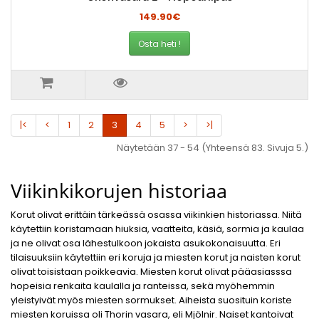
149.90€
Osta heti !
|<
<
1
2
3
4
5
>
>|
Näytetään 37 - 54 (Yhteensä 83. Sivuja 5.)
Viikinkikorujen historiaa
Korut olivat erittäin tärkeässä osassa viikinkien historiassa. Niitä
käytettiin koristamaan hiuksia, vaatteita, käsiä, sormia ja kaulaa
ja ne olivat osa lähestulkoon jokaista asukokonaisuutta. Eri
tilaisuuksiin käytettiin eri koruja ja miesten korut ja naisten korut
olivat toisistaan poikkeavia. Miesten korut olivat pääasiasssa
hopeisia renkaita kaulalla ja ranteissa, sekä myöhemmin
yleistyivät myös miesten sormukset. Aiheista suosituin koriste
miesten koruissa oli Thorin vasara, eli Mjölnir. Naiset kantoivat