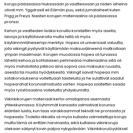
koruja pääasiassa hiuksissaan ja vaatteissaan ja niiden aiheina
olivat mm. Yggdrasill eli Elämän puu, sekä jumalaiheet kuten
Frigg ja Freya. Naisten korujen materiaalina oli pääasiassa
pronssi.
Kehon ja vaatteiden lisäksi koruilla koristeltiin myös aseita,
laivoja ja käyttötavaroita mutta niillä oli myös
käytännönläheisempi merkitys. Hopea oli universaali valuutta,
jota viikingit pystyivät käyttämään maksuvälineenä matkoillaan
ympäri maailmaan. Korujen muodossa hopea oli turvassa
lähellä kehoa ja kohtalaisen pehmeänä materiaalina siitä oli
myös mahdollista pilkkoa aina sopiva osa maksuksi ruuasta,
aseista tai muista hyödykkeistä. Viikingit saivat hopeaa mm.
sotakorvauksena voitettuaan taisteluita ja he sulattivat saadut
hopearahat korunvalmistusta varten. Hopeaa saatettiin saada
myös ryöstösaalina voitetuilta yhdyskunnilta.
Viikinkikorujen materiaali kertoi omistajansa asemasta
yhteiskunnassa. Köyhimmät kansasta valmistivat korunsa
eläinten luista, kun taas varakkaammat tekivät ne pronssista ja
hopeasta. Todella rikkailla oli myös kullasta valmistettuja koruja
mutta tämä oli erittäin harvinaista, eikä kultaisia viikinkoruja
olekaan säilynyt kovin paljoa nykypäivään. Viikinkikorulöydökset