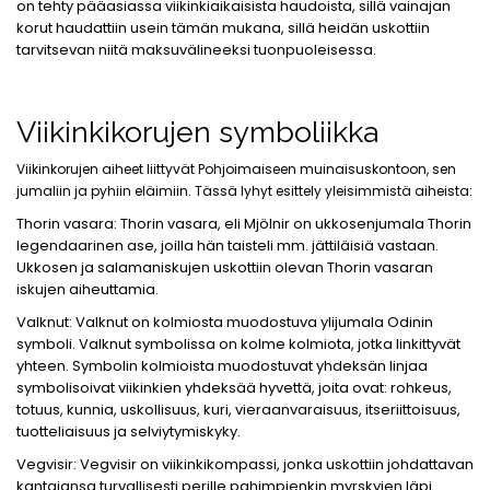
on tehty pääasiassa viikinkiaikaisista haudoista, sillä vainajan
korut haudattiin usein tämän mukana, sillä heidän uskottiin
tarvitsevan niitä maksuvälineeksi tuonpuoleisessa.
Viikinkikorujen symboliikka
Viikinkorujen aiheet liittyvät Pohjoimaiseen muinaisuskontoon, sen
jumaliin ja pyhiin eläimiin. Tässä lyhyt esittely yleisimmistä aiheista:
Thorin vasara: Thorin vasara, eli Mjölnir on ukkosenjumala Thorin
legendaarinen ase, joilla hän taisteli mm. jättiläisiä vastaan.
Ukkosen ja salamaniskujen uskottiin olevan Thorin vasaran
iskujen aiheuttamia.
Valknut: Valknut on kolmiosta muodostuva ylijumala Odinin
symboli. Valknut symbolissa on kolme kolmiota, jotka linkittyvät
yhteen. Symbolin kolmioista muodostuvat yhdeksän linjaa
symbolisoivat viikinkien yhdeksää hyvettä, joita ovat: rohkeus,
totuus, kunnia, uskollisuus, kuri, vieraanvaraisuus, itseriittoisuus,
tuotteliaisuus ja selviytymiskyky.
Vegvisir: Vegvisir on viikinkikompassi, jonka uskottiin johdattavan
kantajansa turvallisesti perille pahimpienkin myrskyjen läpi.