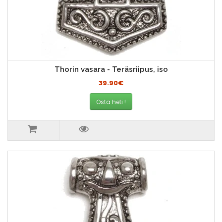
Thorin vasara - Teräsriipus, iso
39.90€
Osta heti !