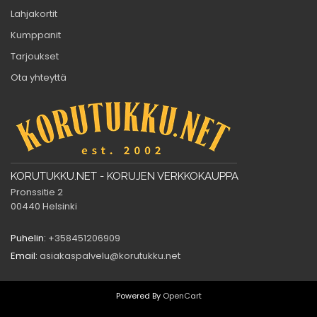
Lahjakortit
Kumppanit
Tarjoukset
Ota yhteyttä
KORUTUKKU.NET - KORUJEN VERKKOKAUPPA
Pronssitie 2
00440 Helsinki
Puhelin:
+358451206909
Email:
asiakaspalvelu@korutukku.net
Powered By
OpenCart