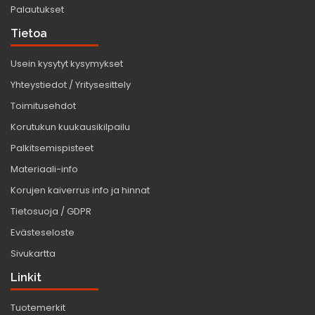
Palautukset
Tietoa
Usein kysytyt kysymykset
Yhteystiedot / Yritysesittely
Toimitusehdot
Korutukun kuukausikilpailu
Palkitsemispisteet
Materiaali-info
Korujen kaiverrus info ja hinnat
Tietosuoja / GDPR
Evästeseloste
Sivukartta
Linkit
Tuotemerkit