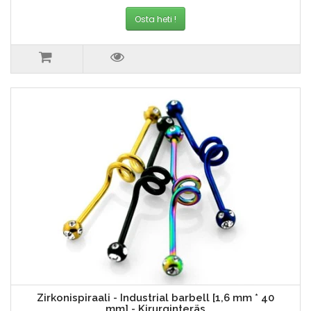
Osta heti !
Zirkonispiraali - Industrial barbell [1,6 mm * 40
mm] - Kirurginteräs