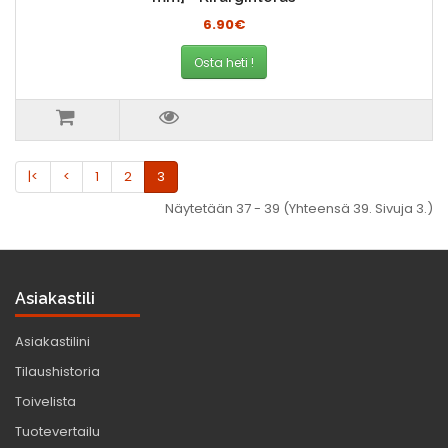
6.90€
Osta heti !
|<
<
1
2
3
Näytetään 37 - 39 (Yhteensä 39. Sivuja 3.)
Asiakastili
Asiakastilini
Tilaushistoria
Toivelista
Tuotevertailu