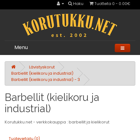
Haku
Tuotteita 0 - 0.00€
Menu
Lävistyskorut
Barbellit (kielikoru ja industrial)
Barbellit (kielikoru ja industrial) - 3
Barbellit (kielikoru ja
industrial)
Korutukku.net - verkkokauppa : barbellit ja kielikorut
Tuotevertailu (0)