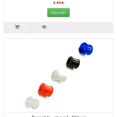
3.90€
Osta heti !