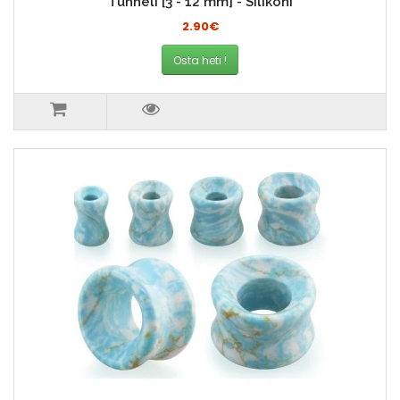
Tunneli [3 - 12 mm] - Silikoni
2.90€
Osta heti !