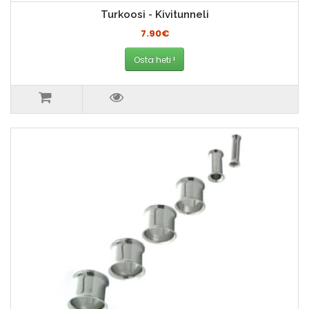
Turkoosi - Kivitunneli
7.90€
Osta heti !