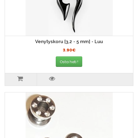
Venytyskoru [3,2 - 5 mm] - Luu
3.90€
Osta heti !