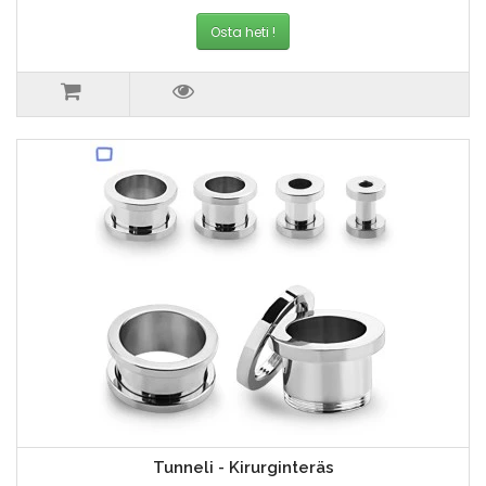
Osta heti !
Tunneli - Kirurginteräs