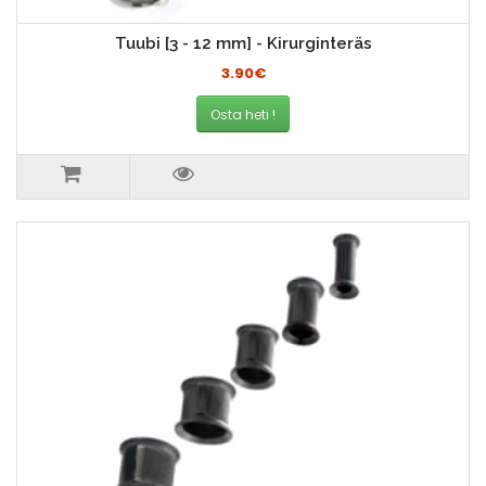
Tuubi [3 - 12 mm] - Kirurginteräs
3.90€
Osta heti !