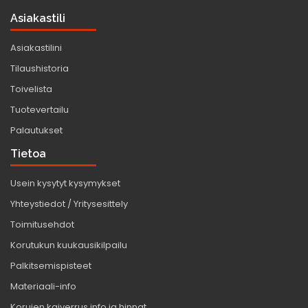
Asiakastili
Asiakastilini
Tilaushistoria
Toivelista
Tuotevertailu
Palautukset
Tietoa
Usein kysytyt kysymykset
Yhteystiedot / Yritysesittely
Toimitusehdot
Korutukun kuukausikilpailu
Palkitsemispisteet
Materiaali-info
Korujen kaiverrus info ja hinnat