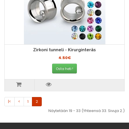
Zirkoni tunneli - Kirurginteräs
4.50€
Osta heti !
|<
<
1
2
Näytetään 19 - 33 (Yhteensä 33. Sivuja 2.)