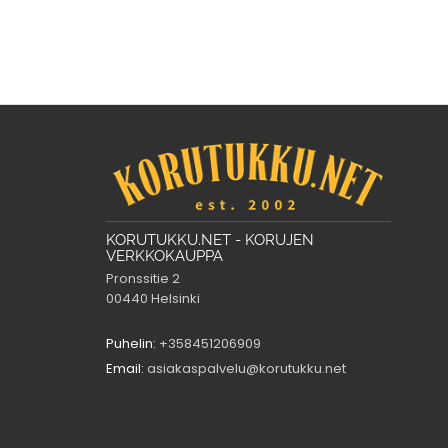
KORUTUKKU.NET - KORUJEN
VERKKOKAUPPA
Pronssitie 2
00440 Helsinki
Puhelin:
+358451206909
Email:
asiakaspalvelu@korutukku.net