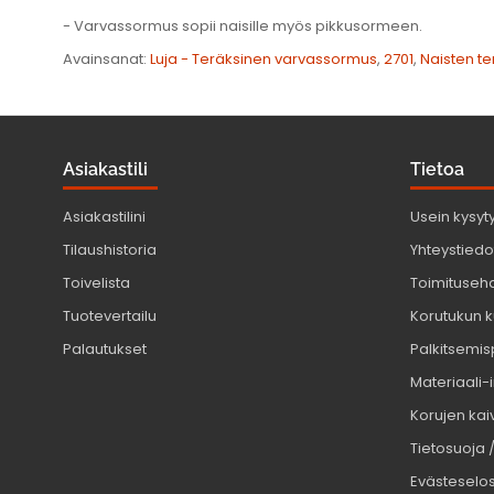
- Varvassormus sopii naisille myös pikkusormeen.
Avainsanat:
Luja - Teräksinen varvassormus
,
2701
,
Naisten t
Asiakastili
Tietoa
Asiakastilini
Usein kysyt
Tilaushistoria
Yhteystiedot
Toivelista
Toimituseh
Tuotevertailu
Korutukun k
Palautukset
Palkitsemis
Materiaali-
Korujen kaiv
Tietosuoja 
Evästeselo