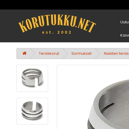
Uutu
Kaiv
Teräskorut
Sormukset
Naisten terä