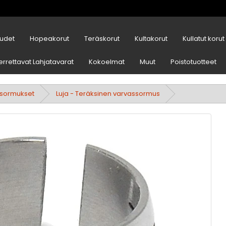
udet
Hopeakorut
Teräskorut
Kultakorut
Kullatut korut
errettavat Lahjatavarat
Kokoelmat
Muut
Poistotuotteet
ssormukset
Luja - Teräksinen varvassormus