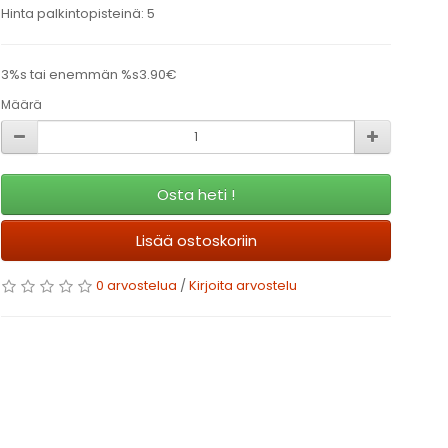
Hinta palkintopisteinä: 5
3%s tai enemmän %s3.90€
Määrä
Osta heti !
Lisää ostoskoriin
0 arvostelua
/
Kirjoita arvostelu