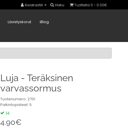
Asiakastili
Haku
Tuotteita 0 - 0.00€
Lävistyskorut
iBlog
Luja - Teräksinen
varvassormus
Tuotenumero: 2701
Palkintopisteet: 5
14
4.90€