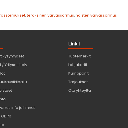
erässormukset
,
teräksinen varvassormus
,
naisten varvassormus
Linkit
yt kysymykset
Tuotemerkit
 / Yritysesittely
Lahjakortit
dot
Kumppanit
uukausikilpailu
Tarjoukset
pisteet
Ota yhteyttä
info
errus info ja hinnat
/ GDPR
ste