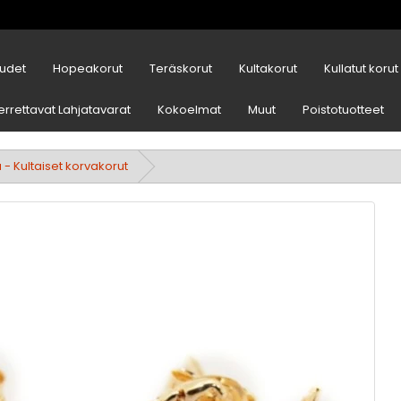
udet
Hopeakorut
Teräskorut
Kultakorut
Kullatut korut
errettavat Lahjatavarat
Kokoelmat
Muut
Poistotuotteet
- Kultaiset korvakorut