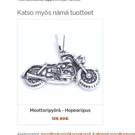
Katso myös nämä tuotteet
Moottoripyörä - Hopeariipus
139.90€
Avainsanat:
moottoripyöräkorvakorut
,
kultaiset moottoripy