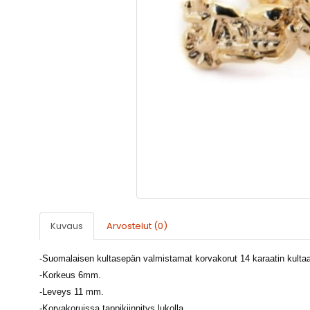
Kuvaus
Arvostelut (0)
-
Suomalaisen kultasepän valmistamat korvakorut 14 karaatin kultaa
-Korkeus 6mm.
-
Leveys 11 mm.
-Korvakoruissa tappikiinnitys lukolla