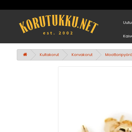
Uutu
Kaiv
Kultakorut
Korvakorut
Moottoripyörä 