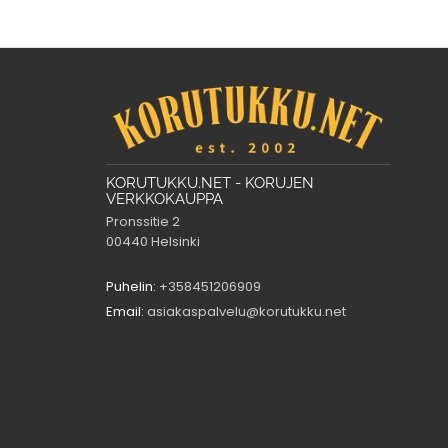
KORUTUKKU.NET - KORUJEN
VERKKOKAUPPA
Pronssitie 2
00440 Helsinki
Puhelin:
+358451206909
Email:
asiakaspalvelu@korutukku.net