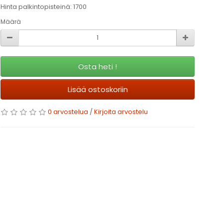
Hinta palkintopisteinä: 1700
Määrä
Osta heti !
Lisää ostoskoriin
0 arvostelua
/
Kirjoita arvostelu