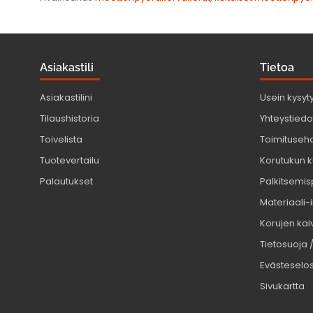
Asiakastili
Tietoa
Asiakastilini
Usein kysyt
Tilaushistoria
Yhteystiedot
Toivelista
Toimituseh
Tuotevertailu
Korutukun k
Palautukset
Palkitsemis
Materiaali-
Korujen kaiv
Tietosuoja 
Evästeselo
Sivukartta