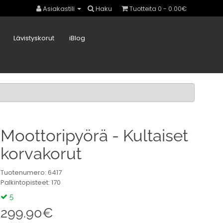
Asiakastili
Haku
Tuotteita 0 - 0.00€
Lävistyskorut
iBlog
Moottoripyörä - Kultaiset
korvakorut
Tuotenumero: 6417
Palkintopisteet: 170
5
299.90€