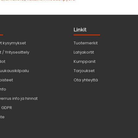
Linkit
yt kysymykset
Tuotemerkit
 / Yritysesittely
Lahjakortit
dot
Kumppanit
uukausikilpailu
Tarjoukset
pisteet
Ota yhteyttä
info
errus info ja hinnat
/ GDPR
ste