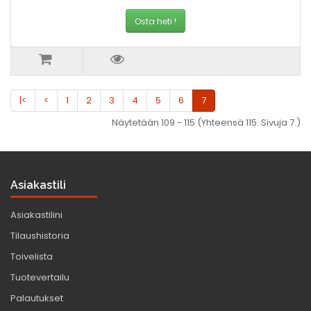
Osta heti !
|<
<
1
2
3
4
5
6
7
Näytetään 109 - 115 (Yhteensä 115. Sivuja 7.)
Asiakastili
Asiakastilini
Tilaushistoria
Toivelista
Tuotevertailu
Palautukset