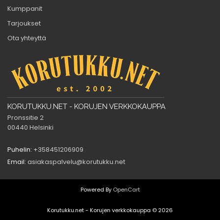
Kumppanit
Tarjoukset
Ota yhteyttä
KORUTUKKU.NET - KORUJEN VERKKOKAUPPA
Pronssitie 2
00440 Helsinki
Puhelin:
+358451206909
Email:
asiakaspalvelu@korutukku.net
Powered By
OpenCart
Korutukku.net - Korujen verkkokauppa © 2026