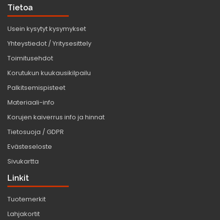
Tietoa
Usein kysytyt kysymykset
Yhteystiedot / Yritysesittely
Toimitusehdot
Korutukun kuukausikilpailu
Palkitsemispisteet
Materiaali-info
Korujen kaiverrus info ja hinnat
Tietosuoja / GDPR
Evästeseloste
Sivukartta
Linkit
Tuotemerkit
Lahjakortit