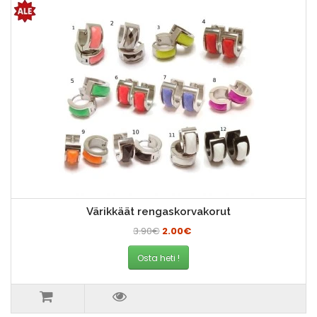
Värikkäät rengaskorvakorut
3.90€
2.00€
Osta heti !