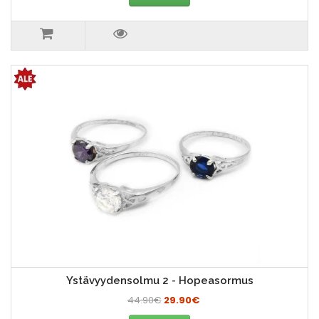
Ystävyydensolmu 2 - Hopeasormus
44.90€
29.90€