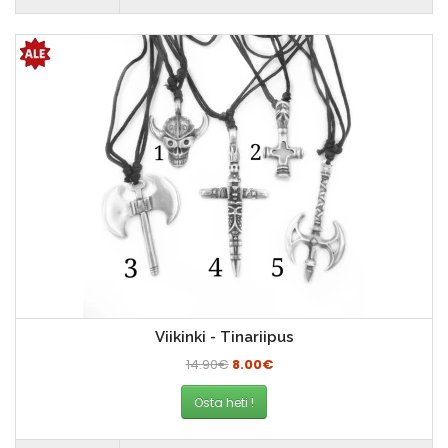
Viikinki - Tinariipus
14.90€
8.00€
Osta heti !