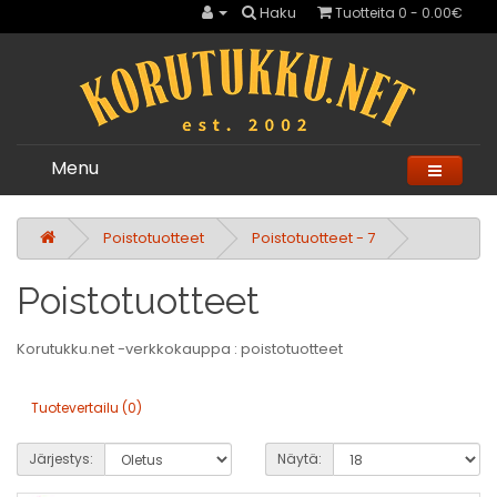
Haku
Tuotteita 0 - 0.00€
Menu
Poistotuotteet
Poistotuotteet - 7
Poistotuotteet
Korutukku.net -verkkokauppa : poistotuotteet
Tuotevertailu (0)
Järjestys:
Näytä: