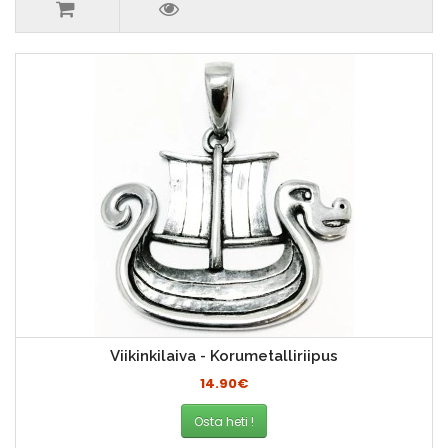
Viikinkilaiva - Korumetalliriipus
14.90€
Osta heti !