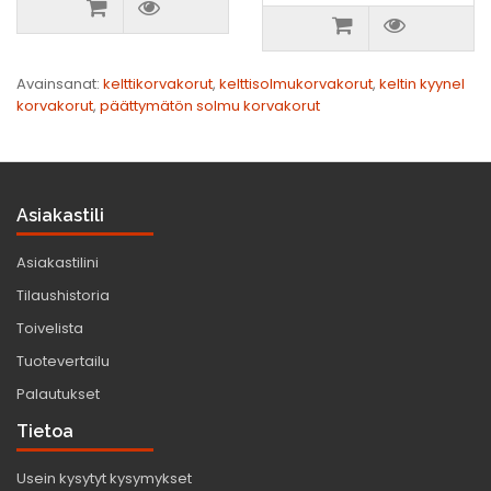
Avainsanat:
kelttikorvakorut
,
kelttisolmukorvakorut
,
keltin kyynel
korvakorut
,
päättymätön solmu korvakorut
Asiakastili
Asiakastilini
Tilaushistoria
Toivelista
Tuotevertailu
Palautukset
Tietoa
Usein kysytyt kysymykset