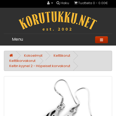
Haku
Tuotteita 0 - 0.00€
Menu
Kokoelmat
Kelttikorut
Kelttikorvakorut
Keltin kyynel 2 - Hopeiset korvakorut