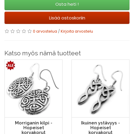
Osta heti !
Lisää ostoskoriin
0 arvostelua
/
Kirjoita arvostelu
Katso myös nämä tuotteet
Morriganin kilpi -
Ikuinen ystävyys -
Hopeiset
Hopeiset
korvakorut
korvakorut