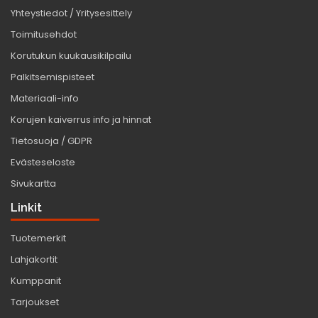
Yhteystiedot / Yritysesittely
Toimitusehdot
Korutukun kuukausikilpailu
Palkitsemispisteet
Materiaali-info
Korujen kaiverrus info ja hinnat
Tietosuoja / GDPR
Evästeseloste
Sivukartta
Linkit
Tuotemerkit
Lahjakortit
Kumppanit
Tarjoukset