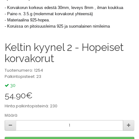
- Korvakorun korkeus edestä 30mm, leveys 8mm , ilman koukkua
- Paino n. 3.5.g (molemmat korvakorut yhteensä)
- Materiaalina 925-hopea.
- Koruissa on pitoisuusleima 925 ja suomalainen nimileima
Keltin kyynel 2 - Hopeiset
korvakorut
Tuotenumero: 1254
Palkintopisteet: 23
30
54.90€
Hinta palkintopisteinä: 230
Määrä