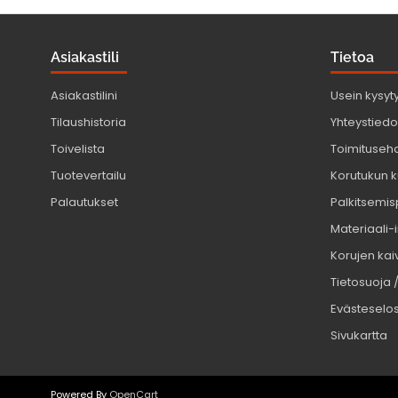
Asiakastili
Tietoa
Asiakastilini
Usein kysyt
Tilaushistoria
Yhteystiedot
Toivelista
Toimituseh
Tuotevertailu
Korutukun k
Palautukset
Palkitsemis
Materiaali-
Korujen kaiv
Tietosuoja 
Evästeselo
Sivukartta
Powered By
OpenCart