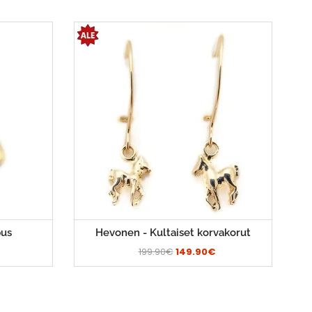
pus
Hevonen - Kultaiset korvakorut
199.90€
149.90€