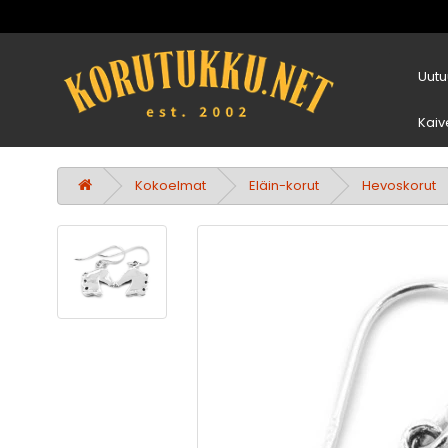
Uutu
Kaiv
Kokoelmat
Eläin-korut
Hevoskorut