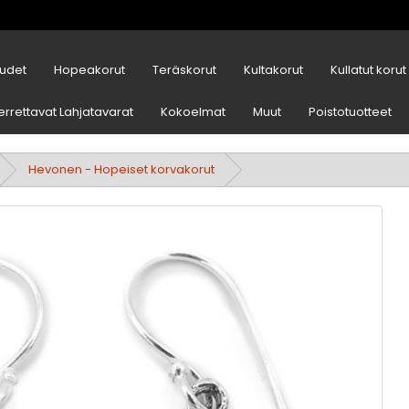
udet
Hopeakorut
Teräskorut
Kultakorut
Kullatut korut
errettavat Lahjatavarat
Kokoelmat
Muut
Poistotuotteet
Hevonen - Hopeiset korvakorut