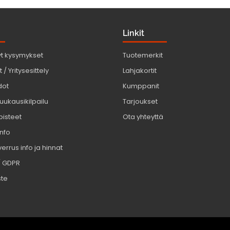
Linkit
yt kysymykset
Tuotemerkit
 / Yritysesittely
Lahjakortit
dot
Kumppanit
uukausikilpailu
Tarjoukset
pisteet
Ota yhteyttä
info
errus info ja hinnat
/ GDPR
ste