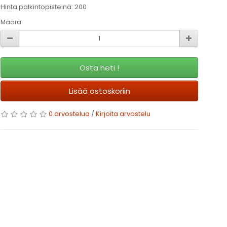
Hinta palkintopisteinä: 200
Määrä
Osta heti !
Lisää ostoskoriin
0 arvostelua
/
Kirjoita arvostelu