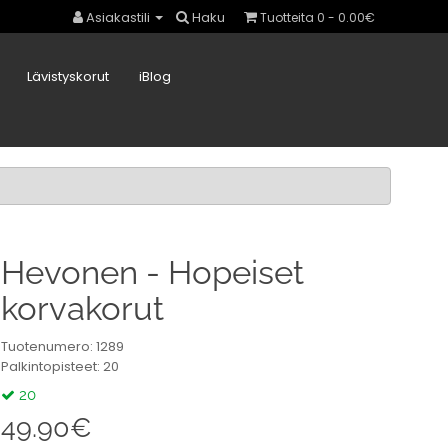
Asiakastili
Haku
Tuotteita 0 - 0.00€
Lävistyskorut
iBlog
Hevonen - Hopeiset
korvakorut
Tuotenumero: 1289
Palkintopisteet: 20
20
49.90€