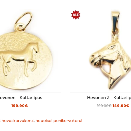
evonen - Kultariipus
Hevonen 2 - Kultarii
199.90€
199.90€
149.90€
t hevoskorvakorut
,
hopeiset ponikorvakorut