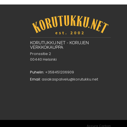
KORUTUKKU.NET - KORUJEN
VERKKOKAUPPA
Pronssitie 2
00440 Helsinki
Puhelin:
+358451206909
Email:
asiakaspalvelu@korutukku.net
Accura Carbon