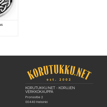
us
KORUTUKKU.NET - KORUJEN
VERKKOKAUPPA
Pronssitie 2
00440 Helsinki