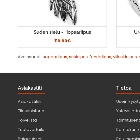
Suden sielu - Hopeariipus
Ur
119.90€
Avainsanat:
hopeariipus
,
susiriipus
,
fenrirriipus
,
viikinkiriipus
,
Asiakastili
Tietoa
Asiakastilini
Usein kysyt
Tilaushistoria
Yhteystiedot
Toivelista
Toimituseh
Tuotevertailu
Korutukun k
Palautukset
Palkitsemis