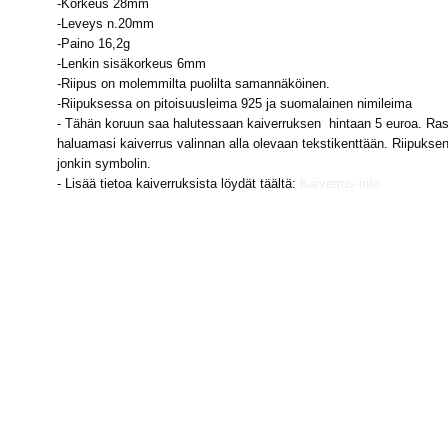
-Korkeus 28mm
-Leveys n.20mm
-Paino 16,2g
-Lenkin sisäkorkeus 6mm
-Riipus on molemmilta puolilta samannäköinen.
-Riipuksessa on pitoisuusleima 925 ja suomalainen nimileima
- Tähän koruun saa halutessaan kaiverruksen hintaan 5 euroa. Rasti
haluamasi kaiverrus valinnan alla olevaan tekstikenttään. Riipuk
jonkin symbolin.
- Lisää tietoa kaiverruksista löydät täältä:
Kaiverrus-info