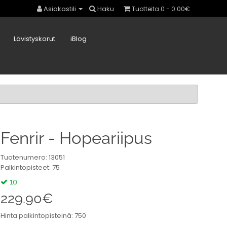
Asiakastili
Haku
Tuotteita 0 - 0.00€
Lävistyskorut
iBlog
Fenrir - Hopeariipus
Tuotenumero: 13051
Palkintopisteet: 75
10
229.90€
Hinta palkintopisteinä: 750