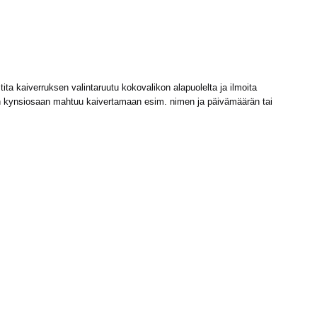
ta kaiverruksen valintaruutu kokovalikon alapuolelta ja ilmoita
sen kynsiosaan mahtuu kaivertamaan esim. nimen ja päivämäärän tai