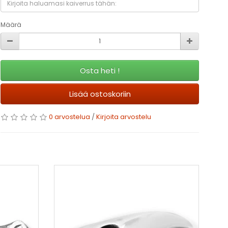
Määrä
Osta heti !
Lisää ostoskoriin
0 arvostelua
/
Kirjoita arvostelu