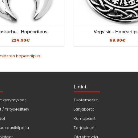
oskarhu - Hopeariipus
Vegvisir - Hopeariip
224.90€
69.90€
miesten hopeariipus
Linkit
yt kysymykset
Tuotemerkit
 / Yritysesittely
Lahjakortit
dot
Kumppanit
uukausikilpailu
Tarjoukset
pisteet
Ota yhteyttä