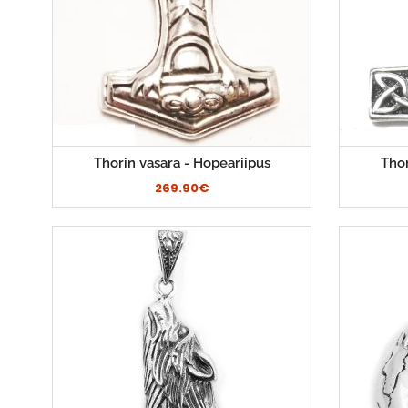
Thorin vasara - Hopeariipus
Thor
269.90€