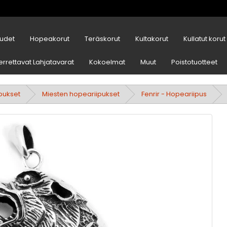
udet
Hopeakorut
Teräskorut
Kultakorut
Kullatut korut
errettavat Lahjatavarat
Kokoelmat
Muut
Poistotuotteet
ipukset
Miesten hopeariipukset
Fenrir - Hopeariipus