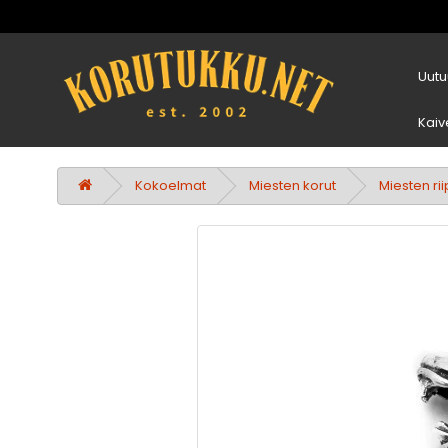
Uutu
Kaiv
Kokoelmat
Miesten korut
Miesten ri