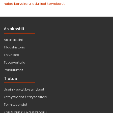
halpa korvakoru
,
edulliset korvakorut
Asiakastili
Asiakastilini
Tilaushistoria
Toivelista
Tuotevertailu
Palautukset
Tietoa
Usein kysytyt kysymykset
Yhteystiedot / Yritysesittely
Toimitusehdot
Korutukun kuukausikilpailu