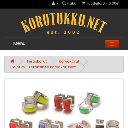
Haku
Tuotteita 0 - 0.00€
Menu
Teräskorut
Korvakorut
Colours - Teräksinen korvakorusetti