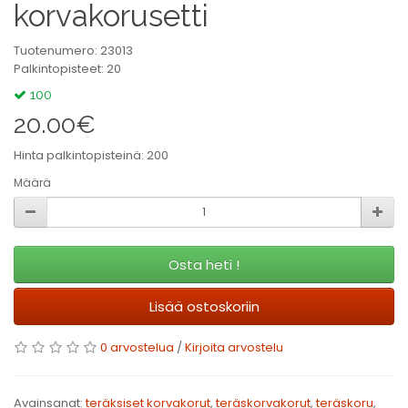
korvakorusetti
Tuotenumero: 23013
Palkintopisteet: 20
100
20.00€
Hinta palkintopisteinä: 200
Määrä
Osta heti !
Lisää ostoskoriin
0 arvostelua
/
Kirjoita arvostelu
Avainsanat:
teräksiset korvakorut
,
teräskorvakorut
,
teräskoru
,