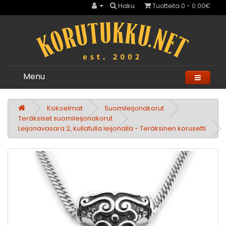
Haku
Tuotteita 0 - 0.00€
Menu
Kokoelmat
Suomileijonakorut
Teräksiset suomileijonakorut
Leijonavasara 2, kullatulla leijonalla - Teräksinen korusetti