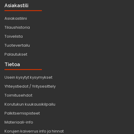
Asiakastili
Asiakastilini
Tilaushistoria
Toivelista
Tuotevertailu
Palautukset
Tietoa
Usein kysytyt kysymykset
Yhteystiedot / Yritysesittely
Toimitusehdot
Korutukun kuukausikilpailu
Palkitsemispisteet
Materiaali-info
Korujen kaiverrus info ja hinnat