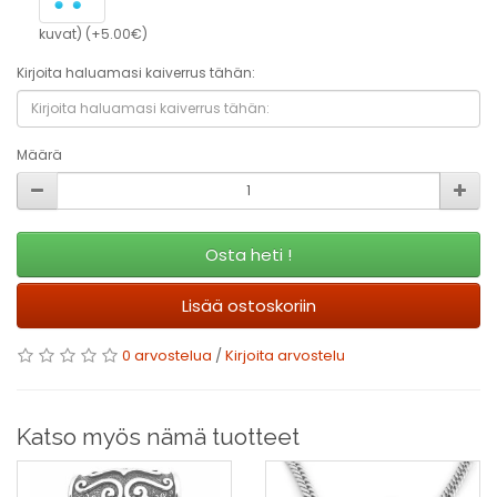
kuvat) (+5.00€)
Kirjoita haluamasi kaiverrus tähän:
Määrä
Osta heti !
Lisää ostoskoriin
0 arvostelua
/
Kirjoita arvostelu
Katso myös nämä tuotteet