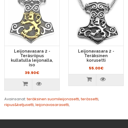
Leijonavasara 2 -
Leijonavasara 2 -
Teräsriipus
Teräksinen
kullatulla leijonalla,
korusetti
iso
55.00€
39.90€
Avainsanat:
teräksinen suomileijonasetti
,
terässetti
,
riipus&ketjusetti
,
leijonavasarasetti
,