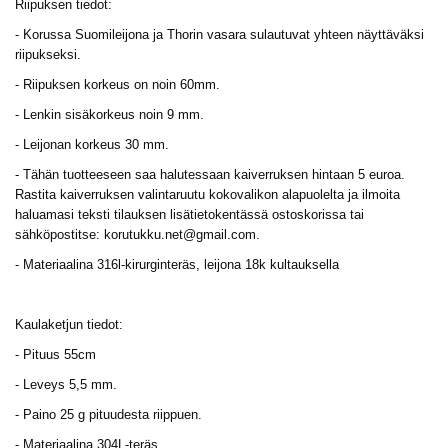
Riipuksen tiedot:
- Korussa Suomileijona ja Thorin vasara sulautuvat yhteen näyttäväksi
riipukseksi.
- Riipuksen korkeus on noin 60mm.
- Lenkin sisäkorkeus noin 9 mm.
- Leijonan korkeus 30 mm.
- Tähän tuotteeseen saa halutessaan kaiverruksen hintaan 5 euroa.
Rastita kaiverruksen valintaruutu kokovalikon alapuolelta ja ilmoita
haluamasi teksti tilauksen lisätietokentässä ostoskorissa tai
sähköpostitse:
korutukku.net@gmail.com
.
- Materiaalina 316l-kirurginteräs, leijona 18k kultauksella
Kaulaketjun tiedot:
- Pituus 55cm
- Leveys 5,5 mm.
- Paino 25 g pituudesta riippuen.
- Materiaalina 304L-teräs.