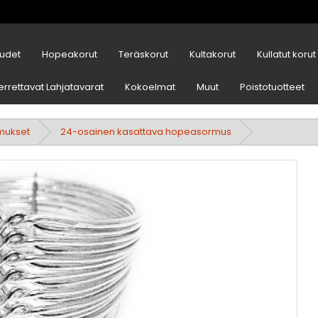
udet
Hopeakorut
Teräskorut
Kultakorut
Kullatut korut
errettavat Lahjatavarat
Kokoelmat
Muut
Poistotuotteet
mukset
24-osainen kasattava hopeasormus