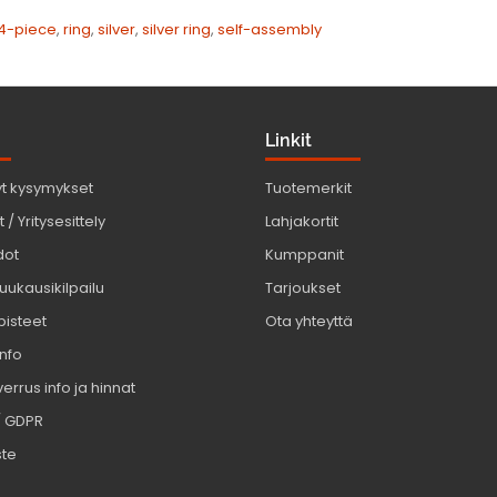
4-piece
,
ring
,
silver
,
silver ring
,
self-assembly
Linkit
yt kysymykset
Tuotemerkit
 / Yritysesittely
Lahjakortit
dot
Kumppanit
uukausikilpailu
Tarjoukset
pisteet
Ota yhteyttä
info
errus info ja hinnat
/ GDPR
ste