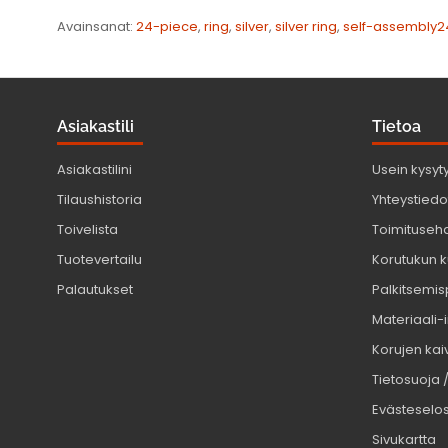
Avainsanat:
24-piece
,
ring
,
silver
,
silver ring
,
self-assembly2
Asiakastili
Tietoa
Asiakastilini
Usein kysyt
Tilaushistoria
Yhteystiedot
Toivelista
Toimituseh
Tuotevertailu
Korutukun k
Palautukset
Palkitsemis
Materiaali-
Korujen kaiv
Tietosuoja 
Evästeselo
Sivukartta