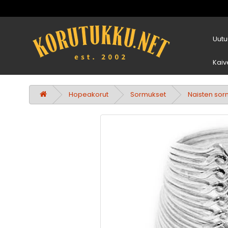
Uutu
Kaiv
Hopeakorut
Sormukset
Naisten sor