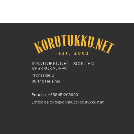
KORUTUKKU.NET - KORUJEN
VERKKOKAUPPA
Pronssitie 2
00440 Helsinki
Puhelin:
+358451206909
Email:
asiakaspalvelu@korutukku.net