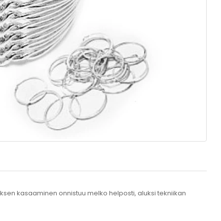
n kasaaminen onnistuu melko helposti, aluksi tekniikan