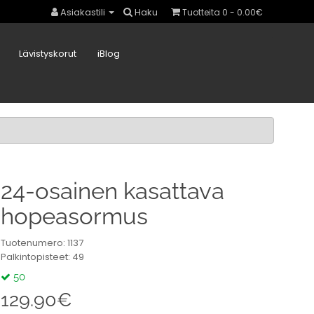
Asiakastili
Haku
Tuotteita 0 - 0.00€
Lävistyskorut
iBlog
24-osainen kasattava
hopeasormus
Tuotenumero: 1137
Palkintopisteet: 49
50
129.90€