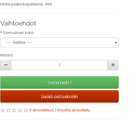
Hinta palkintopisteinä: 490
Vaihtoehdot
Sormuksen koko
Määrä
Osta heti !
Lisää ostoskoriin
0 arvostelua
/
Kirjoita arvostelu