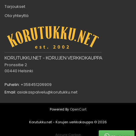
Tarjoukset
Ota yhteyttä
KORUTUKKU.NET - KORUJEN VERKKOKAUPPA
Pronssitie 2
00440 Helsinki
Puhelin:
+358451206909
Email:
asiakaspalvelu@korutukku.net
Powered By
OpenCart
Korutukku.net - Korujen verkkokauppa © 2026
Accura Carbon