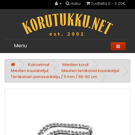
Haku
Tuotteita 0 - 0.00€
Menu
Kokoelmat
Miesten korut
Miesten kaulaketjut
Miesten teräksiset kaulaketjut
Teräksinen panssariketju / 11 mm / 55-60 cm