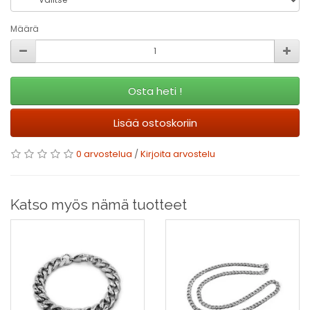
Määrä
Osta heti !
Lisää ostoskoriin
0 arvostelua
/
Kirjoita arvostelu
Katso myös nämä tuotteet