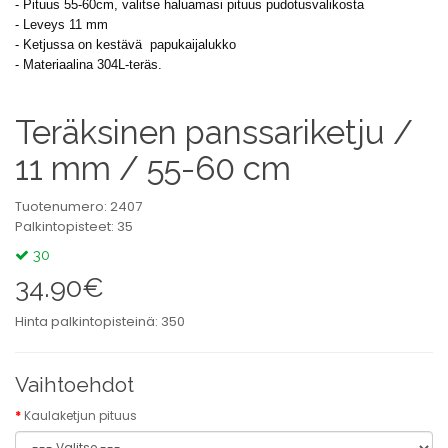
- Pituus 55-60cm, valitse haluamasi pituus pudotusvalikosta
- Leveys 11 mm
- Ketjussa on kestävä papukaijalukko
- Materiaalina 304L-teräs.
Teräksinen panssariketju /
11 mm / 55-60 cm
Tuotenumero: 2407
Palkintopisteet: 35
30
34.90€
Hinta palkintopisteinä: 350
Vaihtoehdot
Kaulaketjun pituus