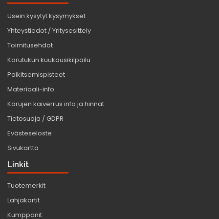
Usein kysytyt kysymykset
Yhteystiedot / Yritysesittely
Toimitusehdot
Korutukun kuukausikilpailu
Palkitsemispisteet
Materiaali-info
Korujen kaiverrus info ja hinnat
Tietosuoja / GDPR
Evästeseloste
Sivukartta
Linkit
Tuotemerkit
Lahjakortit
Kumppanit