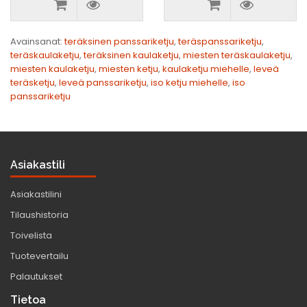
Avainsanat:
teräksinen panssariketju
,
teräspanssariketju
,
teräskaulaketju
,
teräksinen kaulaketju
,
miesten teräskaulaketju
,
miesten kaulaketju
,
miesten ketju
,
kaulaketju miehelle
,
leveä
teräsketju
,
leveä panssariketju
,
iso ketju miehelle
,
iso
panssariketju
Asiakastili
Asiakastilini
Tilaushistoria
Toivelista
Tuotevertailu
Palautukset
Tietoa