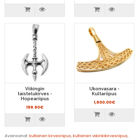
Viikingin
Ukonvasara -
taistelukirves -
Kultariipus
Hopeariipus
1,600.00€
199.90€
Avainsanat:
kultainen kirvesriipus
,
kultainen viikinkikirvesriipus
,