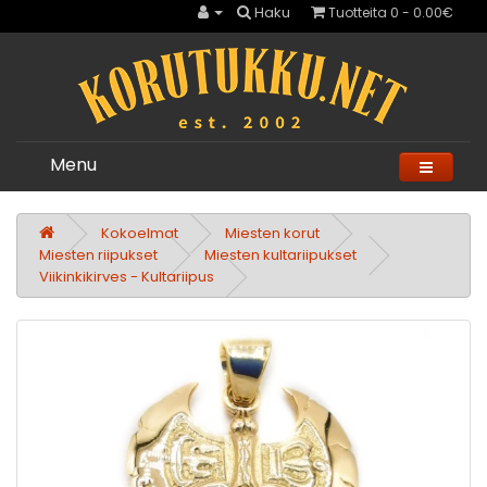
Haku
Tuotteita 0 - 0.00€
Menu
Kokoelmat
Miesten korut
Miesten riipukset
Miesten kultariipukset
Viikinkikirves - Kultariipus