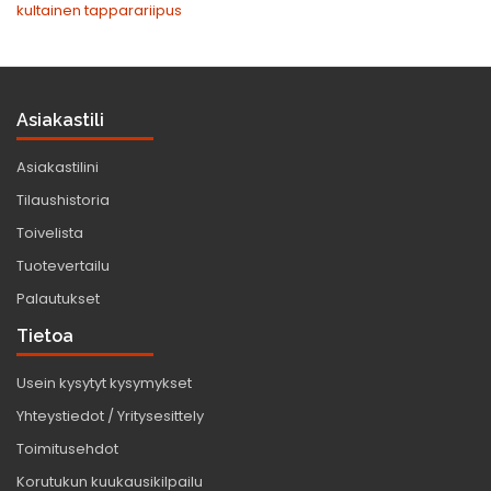
kultainen tapparariipus
Asiakastili
Asiakastilini
Tilaushistoria
Toivelista
Tuotevertailu
Palautukset
Tietoa
Usein kysytyt kysymykset
Yhteystiedot / Yritysesittely
Toimitusehdot
Korutukun kuukausikilpailu