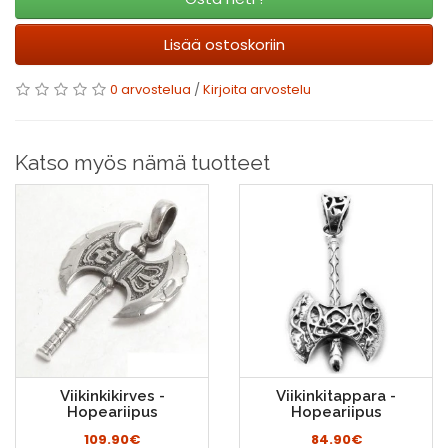
Lisää ostoskoriin
0 arvostelua
/
Kirjoita arvostelu
Katso myös nämä tuotteet
Viikinkikirves -
Viikinkitappara -
Hopeariipus
Hopeariipus
109.90€
84.90€