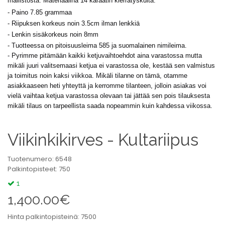
mallistosta. Materiaalina 14 karaatin kierrätyskulta.
- Paino 7.85 grammaa
- Riipuksen korkeus noin 3.5cm ilman lenkkiä
-
Lenkin sisäkorkeus noin 8mm
- Tuotteessa on pitoisuusleima 585 ja suomalainen nimileima.
- Pyrimme pitämään kaikki ketjuvaihtoehdot aina varastossa mutta
mikäli juuri valitsemaasi ketjua ei varastossa ole, kestää sen valmistus
ja toimitus noin kaksi viikkoa. Mikäli tilanne on tämä, otamme
asiakkaaseen heti yhteyttä ja kerromme tilanteen, jolloin asiakas voi
vielä vaihtaa ketjua varastossa olevaan tai jättää sen pois tilauksesta
mikäli tilaus on tarpeellista saada nopeammin kuin kahdessa viikossa.
Viikinkikirves - Kultariipus
Tuotenumero: 6548
Palkintopisteet: 750
1
1,400.00€
Hinta palkintopisteinä: 7500