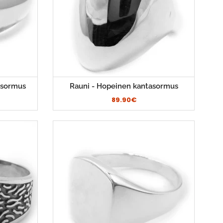
asormus
Rauni - Hopeinen kantasormus
89.90€