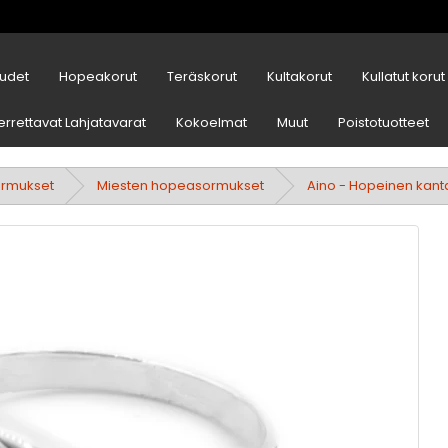
udet
Hopeakorut
Teräskorut
Kultakorut
Kullatut korut
errettavat Lahjatavarat
Kokoelmat
Muut
Poistotuotteet
ormukset
Miesten hopeasormukset
Aino - Hopeinen kan