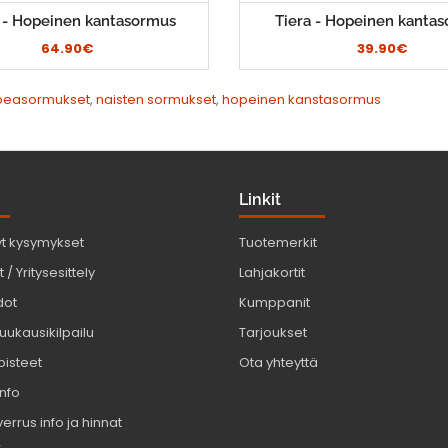
i - Hopeinen kantasormus
Tiera - Hopeinen kanta
64.90€
39.90€
peasormukset
,
naisten sormukset
,
hopeinen kanstasormus
Linkit
yt kysymykset
Tuotemerkit
 / Yritysesittely
Lahjakortit
dot
Kumppanit
uukausikilpailu
Tarjoukset
pisteet
Ota yhteyttä
info
errus info ja hinnat