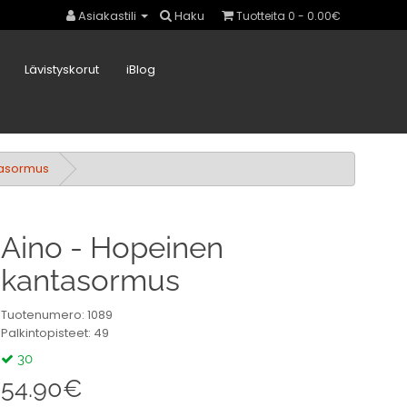
Asiakastili
Haku
Tuotteita 0 - 0.00€
Lävistyskorut
iBlog
tasormus
Aino - Hopeinen
kantasormus
Tuotenumero: 1089
Palkintopisteet: 49
30
54.90€