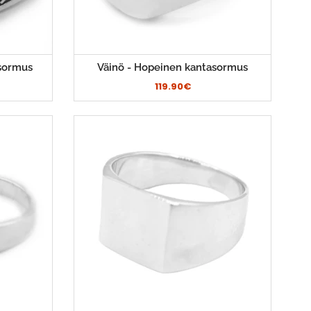
sormus
Väinö - Hopeinen kantasormus
119.90€