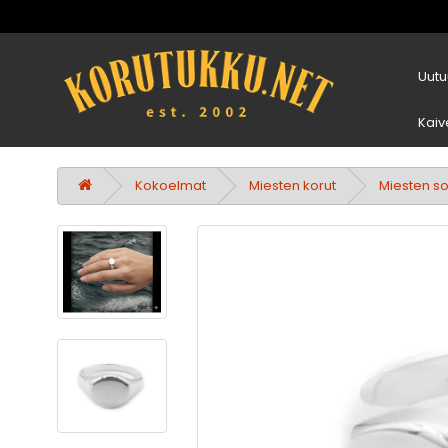
Uutu
Kaiv
Kokoelmat
Miesten korut
Miesten s