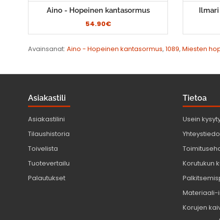
Aino - Hopeinen kantasormus
Ilmar
54.90€
Avainsanat:
Aino - Hopeinen kantasormus
,
1089
,
Miesten ho
Asiakastili
Tietoa
Asiakastilini
Usein kysyt
Tilaushistoria
Yhteystiedot
Toivelista
Toimituseh
Tuotevertailu
Korutukun k
Palautukset
Palkitsemis
Materiaali-
Korujen kaiv