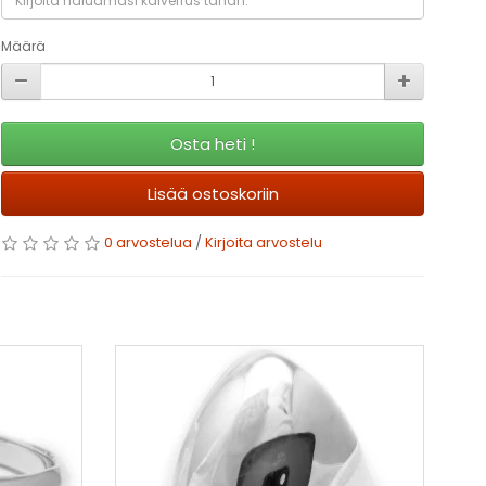
Määrä
Osta heti !
Lisää ostoskoriin
0 arvostelua
/
Kirjoita arvostelu