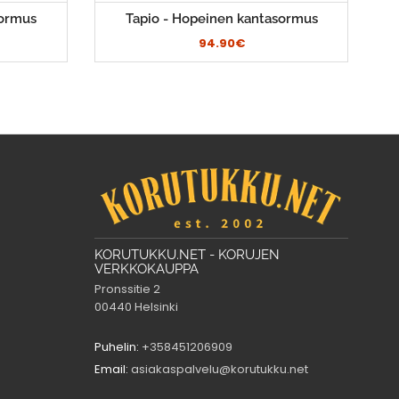
sormus
Tapio - Hopeinen kantasormus
94.90€
KORUTUKKU.NET - KORUJEN
VERKKOKAUPPA
Pronssitie 2
00440 Helsinki
Puhelin:
+358451206909
Email:
asiakaspalvelu@korutukku.net