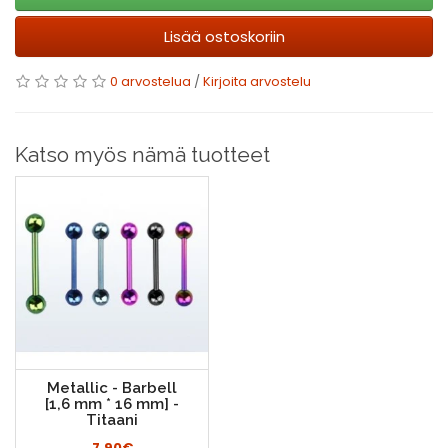
Lisää ostoskoriin
0 arvostelua
/
Kirjoita arvostelu
Katso myös nämä tuotteet
Metallic - Barbell
[1,6 mm * 16 mm] -
Titaani
7.90€