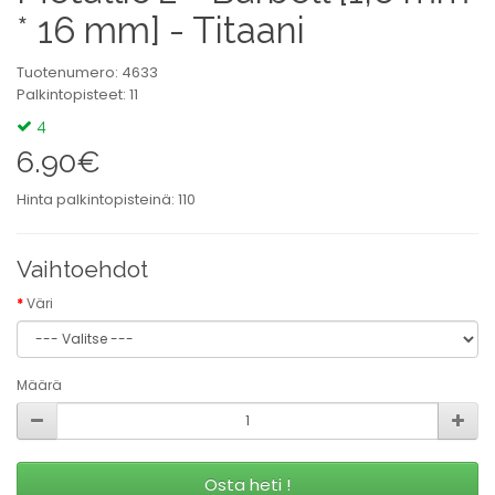
* 16 mm] - Titaani
Tuotenumero: 4633
Palkintopisteet: 11
4
6.90€
Hinta palkintopisteinä: 110
Vaihtoehdot
Väri
Määrä
Osta heti !