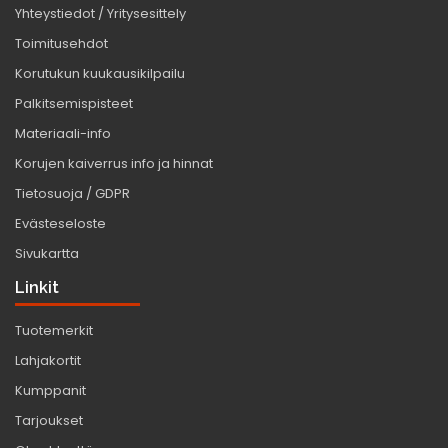
Yhteystiedot / Yritysesittely
Toimitusehdot
Korutukun kuukausikilpailu
Palkitsemispisteet
Materiaali-info
Korujen kaiverrus info ja hinnat
Tietosuoja / GDPR
Evästeseloste
Sivukartta
Linkit
Tuotemerkit
Lahjakortit
Kumppanit
Tarjoukset