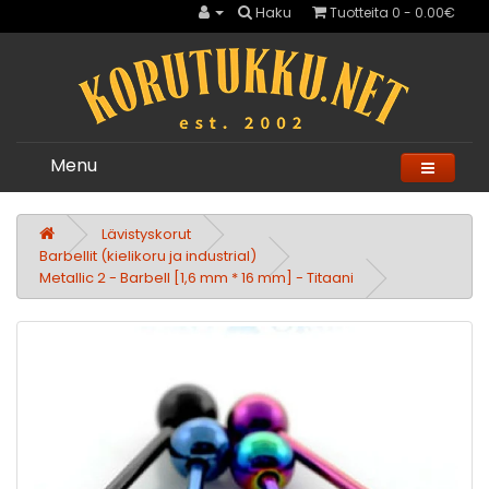
Haku
Tuotteita 0 - 0.00€
Menu
Lävistyskorut
Barbellit (kielikoru ja industrial)
Metallic 2 - Barbell [1,6 mm * 16 mm] - Titaani