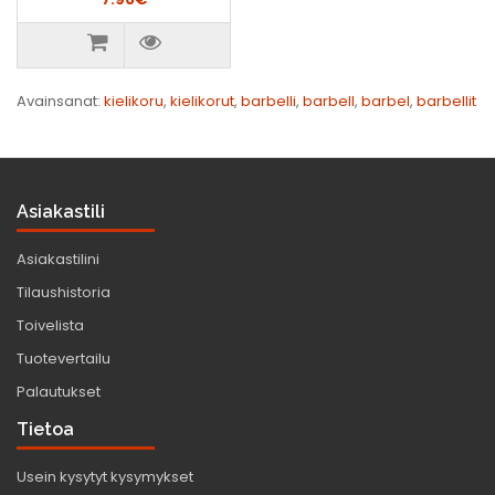
Avainsanat:
kielikoru
,
kielikorut
,
barbelli
,
barbell
,
barbel
,
barbellit
Asiakastili
Asiakastilini
Tilaushistoria
Toivelista
Tuotevertailu
Palautukset
Tietoa
Usein kysytyt kysymykset