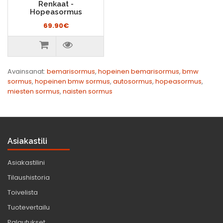
Renkaat -
Hopeasormus
69.90€
Avainsanat:
bemarisormus
,
hopeinen bemarisormus
,
bmw
sormus
,
hopeinen bmw sormus
,
autosormus
,
hopeasormus
,
miesten sormus
,
naisten sormus
Asiakastili
Asiakastilini
Tilaushistoria
Toivelista
Tuotevertailu
Palautukset