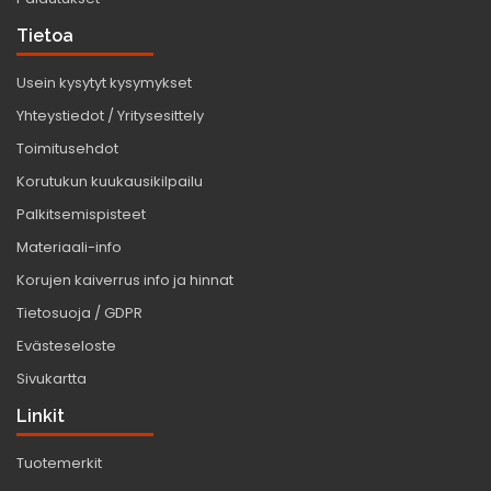
Tietoa
Usein kysytyt kysymykset
Yhteystiedot / Yritysesittely
Toimitusehdot
Korutukun kuukausikilpailu
Palkitsemispisteet
Materiaali-info
Korujen kaiverrus info ja hinnat
Tietosuoja / GDPR
Evästeseloste
Sivukartta
Linkit
Tuotemerkit