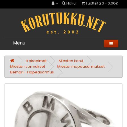
Haku
Tuotteita 0 - 0.00€
Menu
Kokoelmat
Miesten korut
Miesten sormukset
Miesten hopeasormukset
Bemari - Hopeasormus