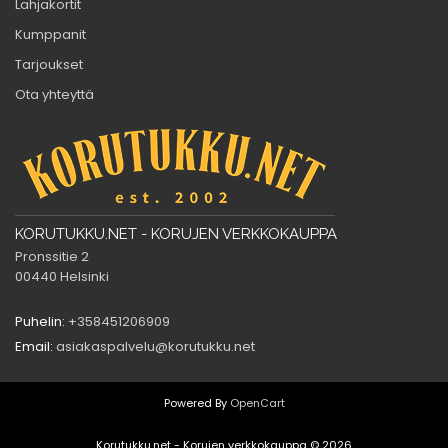
Lahjakortit
Kumppanit
Tarjoukset
Ota yhteyttä
KORUTUKKU.NET - KORUJEN VERKKOKAUPPA
Pronssitie 2
00440 Helsinki
Puhelin:
+358451206909
Email:
asiakaspalvelu@korutukku.net
Powered By
OpenCart
Korutukku.net - Korujen verkkokauppa © 2026