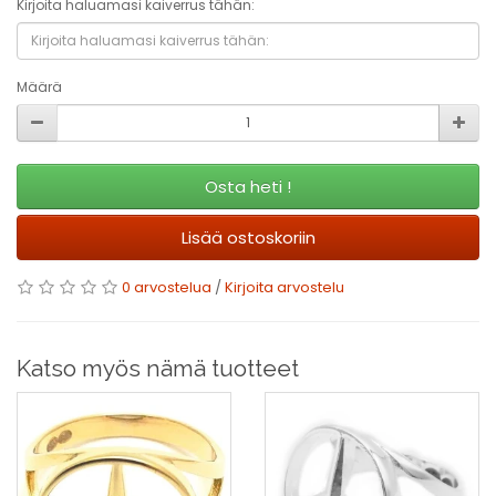
Kirjoita haluamasi kaiverrus tähän:
Määrä
Osta heti !
Lisää ostoskoriin
0 arvostelua
/
Kirjoita arvostelu
Katso myös nämä tuotteet