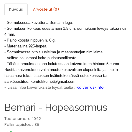
Kuvaus
Arvostelut (0)
- Sormuksessa kuvattuna Bemarin logo.
- Sormuksen korkeus edestä noin 1,9 cm, sormuksen leveys takaa noin
4 mm.
- Paino koosta riippuen n. 6 g.
- Materiaalina 925-hopea.
- Sormuksessa pitoisuusleima ja maahantuojan nimileima.
- Valitse haluamasi koko pudotusvalikosta.
- Tähän sormukseen saa halutessaan kaiverruksen hintaan 5 euroa.
Rastita kaiverruksen valintaruutu kokovalikon alapuolelta ja ilmoita
haluamasi teksti tilauksen lisätietokentässä ostoskorissa tai
sähköpostitse:
korutukku.net@gmail.com
-
Kaiverrus-info
Lisää infoa kaiverruksista löydät täältä :
Bemari - Hopeasormus
Tuotenumero: 1042
Palkintopisteet: 35