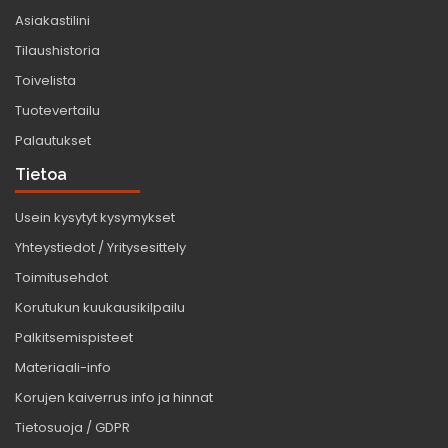
Asiakastilini
Tilaushistoria
Toivelista
Tuotevertailu
Palautukset
Tietoa
Usein kysytyt kysymykset
Yhteystiedot / Yritysesittely
Toimitusehdot
Korutukun kuukausikilpailu
Palkitsemispisteet
Materiaali-info
Korujen kaiverrus info ja hinnat
Tietosuoja / GDPR