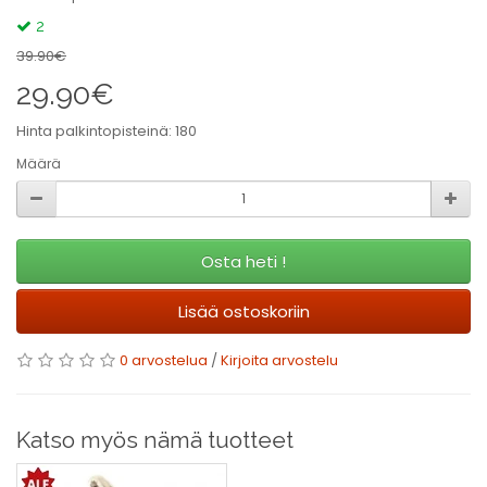
2
39.90€
29.90€
Hinta palkintopisteinä: 180
Määrä
Osta heti !
Lisää ostoskoriin
0 arvostelua
/
Kirjoita arvostelu
Katso myös nämä tuotteet