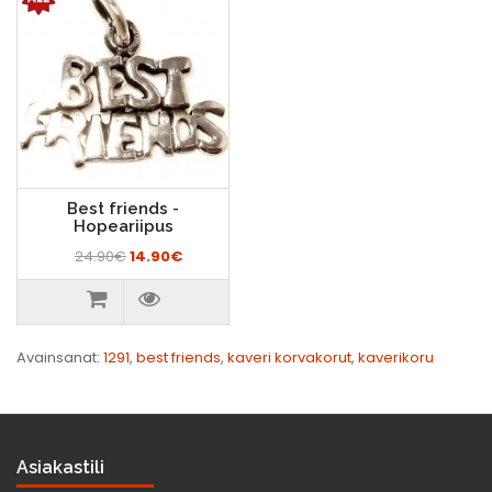
Best friends -
Hopeariipus
24.90€
14.90€
Avainsanat:
1291
,
best friends
,
kaveri korvakorut
,
kaverikoru
Asiakastili