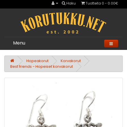
Haku
Tuotteita 0 - 0.00€
Menu
Hopeakorut
Korvakorut
Best friends - Hopeiset korvakorut