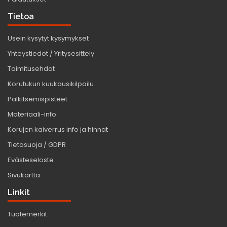
Tietoa
Usein kysytyt kysymykset
Yhteystiedot / Yritysesittely
Toimitusehdot
Korutukun kuukausikilpailu
Palkitsemispisteet
Materiaali-info
Korujen kaiverrus info ja hinnat
Tietosuoja / GDPR
Evästeseloste
Sivukartta
Linkit
Tuotemerkit