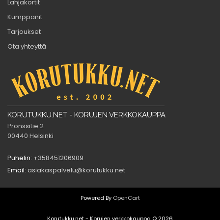
Lahjakortit
Kumppanit
Tarjoukset
Ota yhteyttä
KORUTUKKU.NET - KORUJEN VERKKOKAUPPA
Pronssitie 2
00440 Helsinki
Puhelin:
+358451206909
Email:
asiakaspalvelu@korutukku.net
Powered By
OpenCart
Korutukku.net - Korujen verkkokauppa © 2026