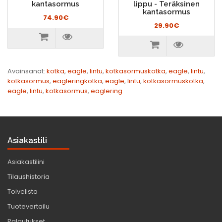
kantasormus
lippu - Teräksinen
kantasormus
74.90€
29.90€
Avainsanat:
kotka
,
eagle
,
lintu
,
kotkasormuskotka
,
eagle
,
lintu
,
kotkasormus
,
eagleringkotka
,
eagle
,
lintu
,
kotkasormuskotka
,
eagle
,
lintu
,
kotkasormus
,
eaglering
Asiakastili
Asiakastilini
Tilaushistoria
Toivelista
Tuotevertailu
Palautukset