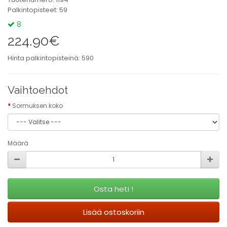
Palkintopisteet: 59
8
224.90€
Hinta palkintopisteinä: 590
Vaihtoehdot
Sormuksen koko
Määrä
Osta heti !
Lisää ostoskoriin