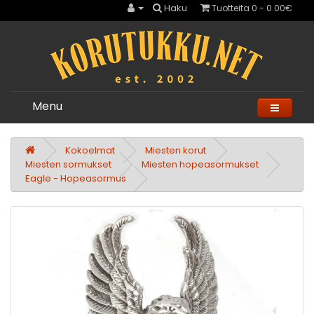
Haku
Tuotteita 0 - 0.00€
Menu
Kokoelmat
Miesten korut
Miesten sormukset
Miesten hopeasormukset
Eagle - Hopeasormus