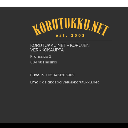
KORUTUKKU.NET - KORUJEN
VERKKOKAUPPA
Pronssitie 2
00440 Helsinki
Puhelin:
+358451206909
Email:
asiakaspalvelu@korutukku.net