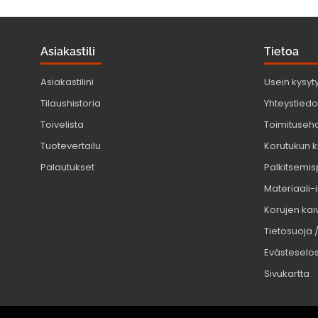
Asiakastili
Tietoa
Asiakastilini
Usein kysyt
Tilaushistoria
Yhteystiedot
Toivelista
Toimituseh
Tuotevertailu
Korutukun k
Palautukset
Palkitsemis
Materiaali-
Korujen kaiv
Tietosuoja 
Evästeselo
Sivukartta