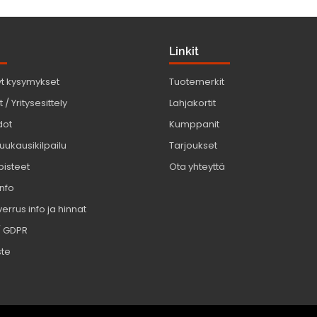
Linkit
yt kysymykset
Tuotemerkit
 / Yritysesittely
Lahjakortit
dot
Kumppanit
uukausikilpailu
Tarjoukset
pisteet
Ota yhteyttä
info
errus info ja hinnat
/ GDPR
ste