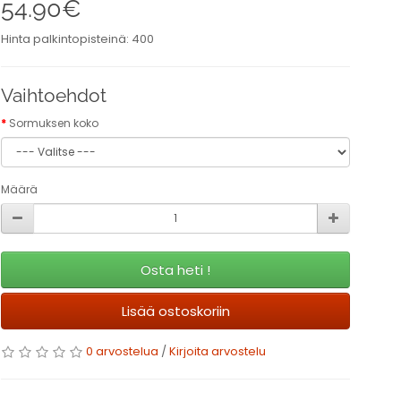
54.90€
Hinta palkintopisteinä: 400
Vaihtoehdot
Sormuksen koko
Määrä
Osta heti !
Lisää ostoskoriin
0 arvostelua
/
Kirjoita arvostelu