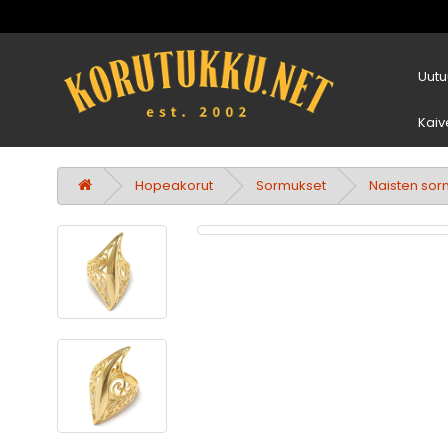
Uutu
Kaiv
Hopeakorut
Sormukset
Naisten sor