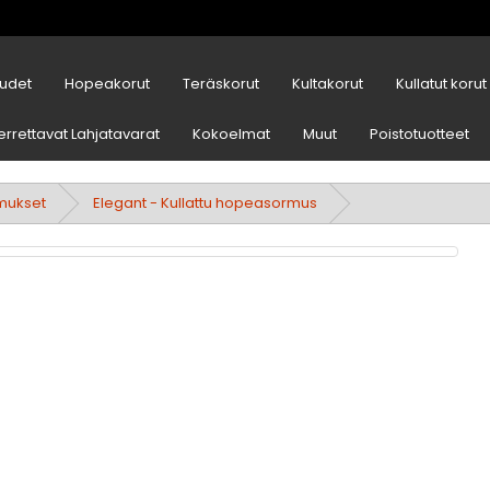
udet
Hopeakorut
Teräskorut
Kultakorut
Kullatut korut
errettavat Lahjatavarat
Kokoelmat
Muut
Poistotuotteet
mukset
Elegant - Kullattu hopeasormus