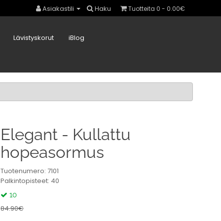
Asiakastili
Haku
Tuotteita 0 - 0.00€
Lävistyskorut
iBlog
Elegant - Kullattu
hopeasormus
Tuotenumero: 7101
Palkintopisteet: 40
10
84.90€