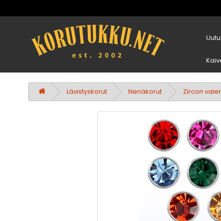
Uutu
Kaiv
Lävistyskorut
Nenäkorut
Zircon vale