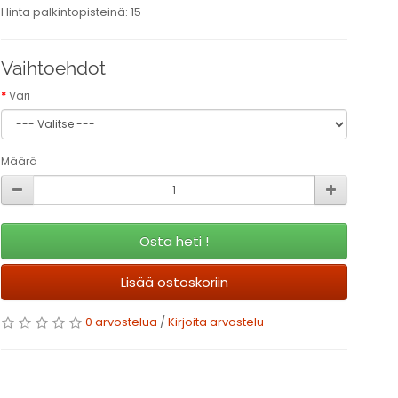
Hinta palkintopisteinä: 15
Vaihtoehdot
Väri
Määrä
Osta heti !
Lisää ostoskoriin
0 arvostelua
/
Kirjoita arvostelu