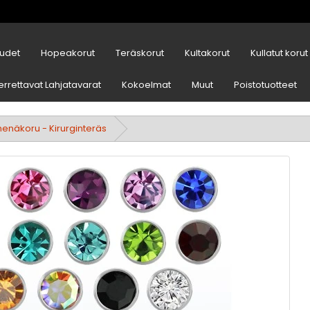
udet
Hopeakorut
Teräskorut
Kultakorut
Kullatut korut
errettavat Lahjatavarat
Kokoelmat
Muut
Poistotuotteet
nenäkoru - Kirurginteräs