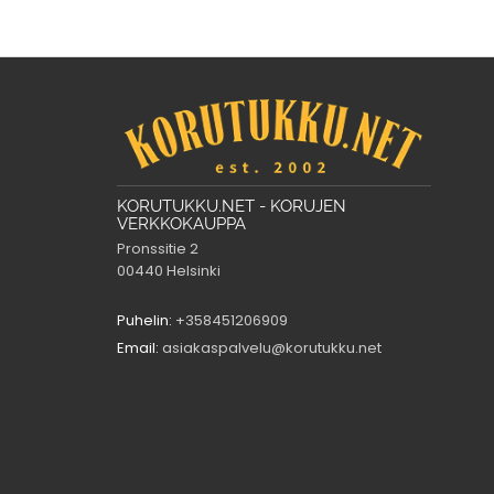
KORUTUKKU.NET - KORUJEN
VERKKOKAUPPA
Pronssitie 2
00440 Helsinki
Puhelin:
+358451206909
Email:
asiakaspalvelu@korutukku.net