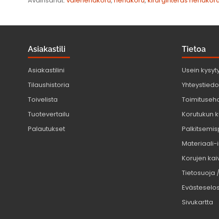
Avainsanat:
valenenäkoru
,
nenäkoru
,
kirurginteräs nenäkor
Asiakastili
Tietoa
Asiakastilini
Usein kysyt
Tilaushistoria
Yhteystiedot
Toivelista
Toimituseh
Tuotevertailu
Korutukun k
Palautukset
Palkitsemis
Materiaali-
Korujen kaiv
Tietosuoja 
Evästeselo
Sivukartta