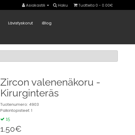
Asiakastili
Haku
Tuotteita 0 - 0.00€
Lävistyskorut
iBlog
Zircon valenenäkoru -
Kirurginteräs
Tuotenumero: 4903
Palkintopisteet: 1
15
1.50€