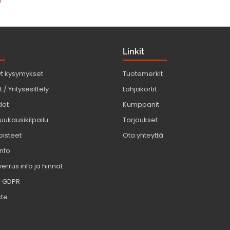
u
Linkit
yt kysymykset
Tuotemerkit
 / Yritysesittely
Lahjakortit
dot
Kumppanit
uukausikilpailu
Tarjoukset
pisteet
Ota yhteyttä
info
errus info ja hinnat
/ GDPR
ste