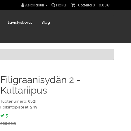
Asiakastili
Haku
Tuotteita 0 - 0.00€
Lävistyskorut
iBlog
Filigraanisydän 2 -
Kultariipus
Tuotenumero: 6521
Palkintopisteet: 249
5
399.90€