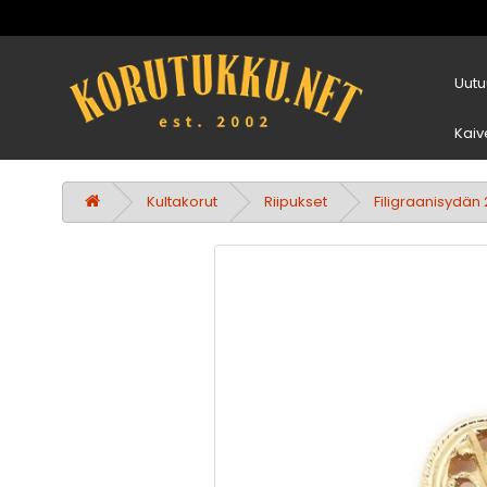
Uutu
Kaiv
Kultakorut
Riipukset
Filigraanisydän 2