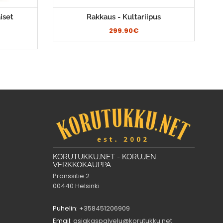
iset
Rakkaus - Kultariipus
299.90€
KORUTUKKU.NET - KORUJEN
VERKKOKAUPPA
Pronssitie 2
00440 Helsinki
Puhelin:
+358451206909
Email:
asiakaspalvelu@korutukku.net