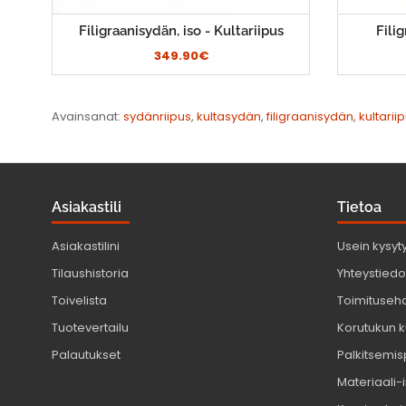
Filigraanisydän, iso - Kultariipus
Fili
349.90€
Avainsanat:
sydänriipus
,
kultasydän
,
filigraanisydän
,
kultarii
Asiakastili
Tietoa
Asiakastilini
Usein kysyt
Tilaushistoria
Yhteystiedot
Toivelista
Toimituseh
Tuotevertailu
Korutukun k
Palautukset
Palkitsemis
Materiaali-