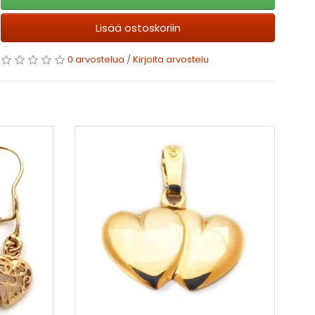
Lisää ostoskoriin
0 arvostelua
/
Kirjoita arvostelu