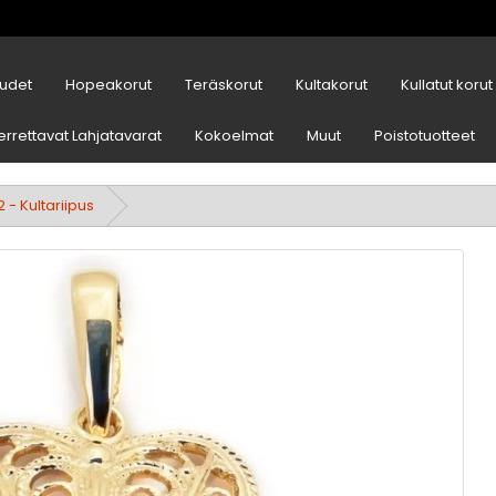
udet
Hopeakorut
Teräskorut
Kultakorut
Kullatut korut
errettavat Lahjatavarat
Kokoelmat
Muut
Poistotuotteet
 - Kultariipus