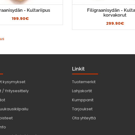
graanisydän - Kultariipus
Filigraanisydän - Kulta
korvakorut
199.90€
299.90€
pus
Linkit
yt kysymykset
Tuotemerkit
 / Yritysesittely
Lahjakortit
dot
Kumppanit
uukausikilpailu
Tarjoukset
pisteet
Ota yhteyttä
info