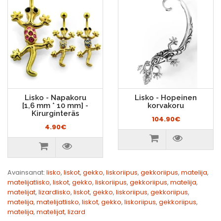
Lisko - Napakoru
Lisko - Hopeinen
[1,6 mm * 10 mm] -
korvakoru
Kirurginteräs
104.90€
4.90€
Avainsanat:
lisko
,
liskot
,
gekko
,
liskoriipus
,
gekkoriipus
,
matelija
,
matelijatlisko
,
liskot
,
gekko
,
liskoriipus
,
gekkoriipus
,
matelija
,
matelijat
,
lizardlisko
,
liskot
,
gekko
,
liskoriipus
,
gekkoriipus
,
matelija
,
matelijatlisko
,
liskot
,
gekko
,
liskoriipus
,
gekkoriipus
,
matelija
,
matelijat
,
lizard