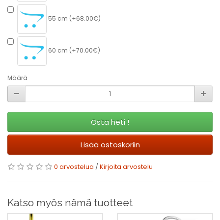
55 cm (+68.00€)
60 cm (+70.00€)
Määrä
Osta heti !
Lisää ostoskoriin
0 arvostelua
/
Kirjoita arvostelu
Katso myös nämä tuotteet