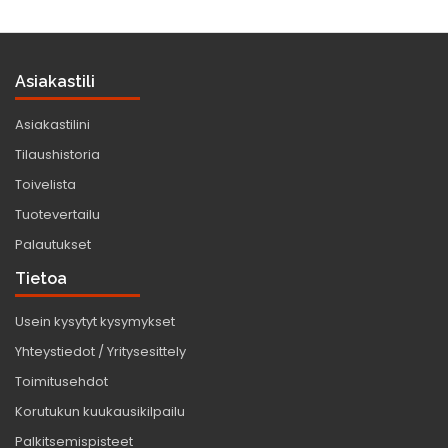
Asiakastili
Asiakastilini
Tilaushistoria
Toivelista
Tuotevertailu
Palautukset
Tietoa
Usein kysytyt kysymykset
Yhteystiedot / Yritysesittely
Toimitusehdot
Korutukun kuukausikilpailu
Palkitsemispisteet