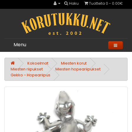
Haku
Tuotteita 0 - 0.00€
Menu
Kokoelmat
Miesten korut
Miesten riipukset
Miesten hopeariipukset
Gekko - Hopeariipus