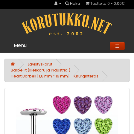
Haku
Tuotteita 0 - 0.00€
Menu
Lävistyskorut
Barbellit (kielikoru ja industrial)
Heart Barbell [1,6 mm * 16 mm] - Kirurginteräs