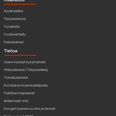
Asiakastilini
Tilaushistoria
Toivelista
Tuotevertailu
Palautukset
Tietoa
Usein kysytyt kysymykset
Yhteystiedot / Yritysesittely
Toimitusehdot
Korutukun kuukausikilpailu
Palkitsemispisteet
Materiaali-info
Korujen kaiverrus info ja hinnat