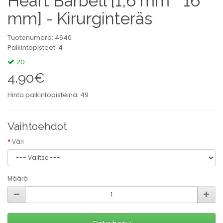
Heart Barbell [1,6 mm * 16
mm] - Kirurginteräs
Tuotenumero: 4640
Palkintopisteet: 4
20
4.90€
Hinta palkintopisteinä: 49
Vaihtoehdot
Väri
Määrä