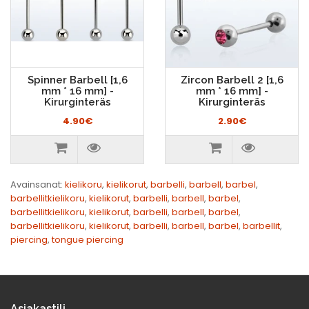
Spinner Barbell [1,6
Zircon Barbell 2 [1,6
mm * 16 mm] -
mm * 16 mm] -
Kirurginteräs
Kirurginteräs
4.90€
2.90€
Avainsanat:
kielikoru
,
kielikorut
,
barbelli
,
barbell
,
barbel
,
barbellitkielikoru
,
kielikorut
,
barbelli
,
barbell
,
barbel
,
barbellitkielikoru
,
kielikorut
,
barbelli
,
barbell
,
barbel
,
barbellitkielikoru
,
kielikorut
,
barbelli
,
barbell
,
barbel
,
barbellit
,
piercing
,
tongue piercing
Asiakastili