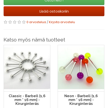
Osta heti !
Lisää ostoskoriin
0 arvostelua
/
Kirjoita arvostelu
Katso myös nämä tuotteet
Classic - Barbell [1,6
Neon - Barbell [1,6
mm * 16 mm] -
mm * 16 mm] -
Kirurginteräs
Kirurginteräs