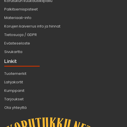
Korutukun kuukausikilpailu
Palkitsemispisteet
Materiaali-info
Korujen kaiverrus info ja hinnat
Tietosuoja / GDPR
Evästeseloste
Sivukartta
Linkit
Tuotemerkit
Lahjakortit
Kumppanit
Tarjoukset
Ota yhteyttä