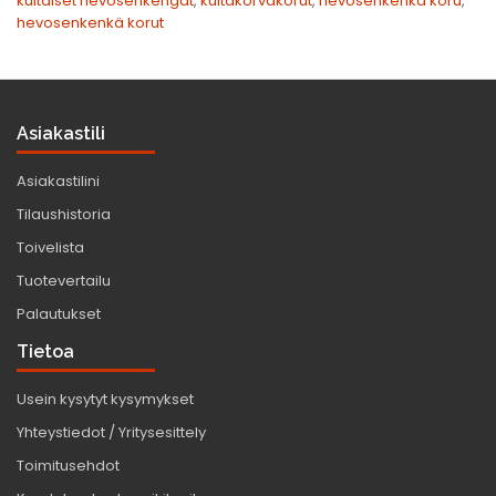
kultaiset hevosenkengät
,
kultakorvakorut
,
hevosenkenkä koru
,
hevosenkenkä korut
Asiakastili
Asiakastilini
Tilaushistoria
Toivelista
Tuotevertailu
Palautukset
Tietoa
Usein kysytyt kysymykset
Yhteystiedot / Yritysesittely
Toimitusehdot