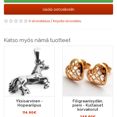
Lisää ostoskoriin
0 arvostelua
/
Kirjoita arvostelu
Katso myös nämä tuotteet
Yksisarvinen -
Filigraanisydän,
Hopeariipus
pieni - Kultaiset
korvakorut
114.90€
249.90€