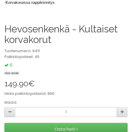
-Korvakoruissa nappikiinnitys.
Hevosenkenkä - Kultaiset
korvakorut
Tuotenumero: 6411
Palkintopisteet: 45
6
199.90€
149.90€
Hinta palkintopisteinä: 890
Määrä
Osta heti !