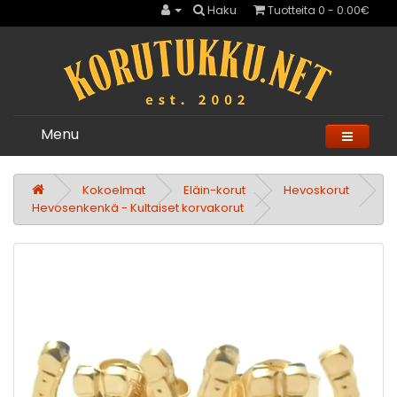
Haku
Tuotteita 0 - 0.00€
Menu
Kokoelmat
Eläin-korut
Hevoskorut
Hevosenkenkä - Kultaiset korvakorut