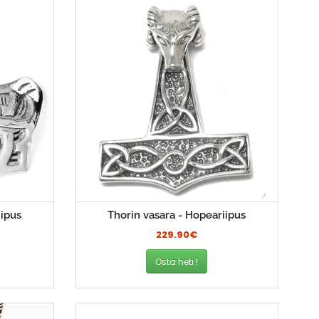
iipus
Thorin vasara - Hopeariipus
229.90€
Osta heti !