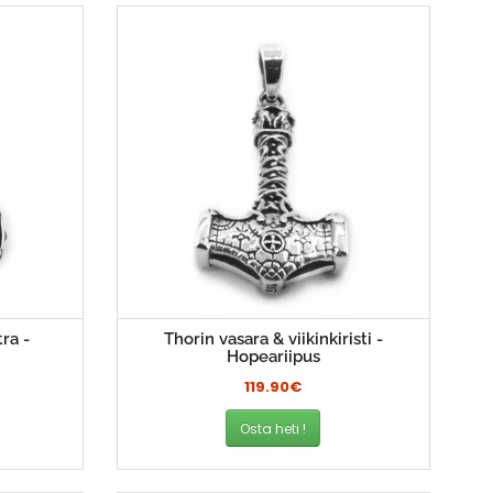
ra -
Thorin vasara & viikinkiristi -
Hopeariipus
119.90€
Osta heti !