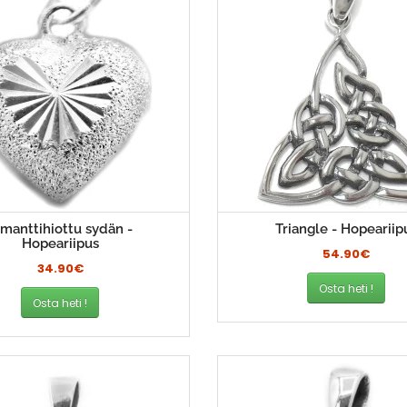
imanttihiottu sydän -
Triangle - Hopeariip
Hopeariipus
54.90€
34.90€
Osta heti !
Osta heti !