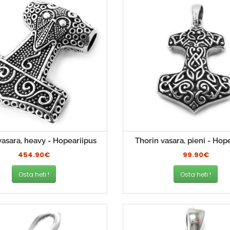
vasara, heavy - Hopeariipus
Thorin vasara, pieni - Hop
454.90€
99.90€
Osta heti !
Osta heti !