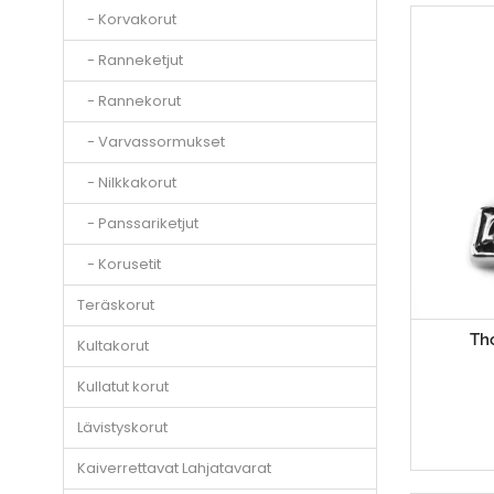
- Korvakorut
- Ranneketjut
- Rannekorut
- Varvassormukset
- Nilkkakorut
- Panssariketjut
- Korusetit
Teräskorut
Tho
Kultakorut
Kullatut korut
Lävistyskorut
Kaiverrettavat Lahjatavarat