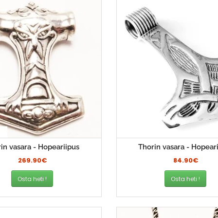
in vasara - Hopeariipus
Thorin vasara - Hopear
269.90€
84.90€
Osta heti !
Osta heti !