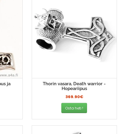
pus ja
Thorin vasara, Death warrior -
Hopeariipus
369.90€
Osta heti !