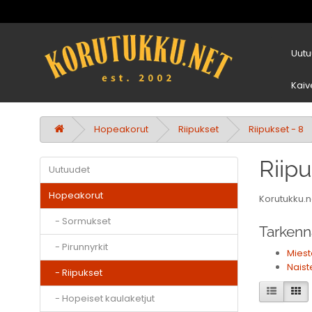
Uutu
Kaiv
Hopeakorut
Riipukset
Riipukset - 8
Riip
Uutuudet
Hopeakorut
Korutukku.n
- Sormukset
Tarkenn
- Pirunnyrkit
Miest
Naist
- Riipukset
- Hopeiset kaulaketjut