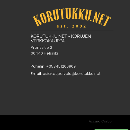
KORUTUKKU.NET - KORUJEN
VERKKOKAUPPA
Pronssitie 2
00440 Helsinki
Puhelin:
+358451206909
Email:
asiakaspalvelu@korutukku.net
Accura Carbon