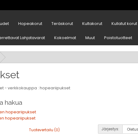
udet
Hopeakorut
Teräskorut
Kultakorut
Kullatut korut
errettavat Lahjatavarat
Kokoelmat
Muut
Poistotuotteet
ukset
et - verkkokauppa : hopeariipukset
a hakua
en hopeariipukset
en hopeariipukset
Järjestys:
Tuotevertailu (0)