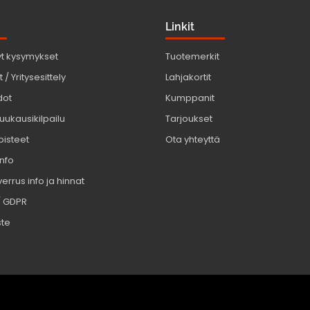
Linkit
yt kysymykset
Tuotemerkit
 / Yritysesittely
Lahjakortit
dot
Kumppanit
uukausikilpailu
Tarjoukset
pisteet
Ota yhteyttä
info
errus info ja hinnat
/ GDPR
ste