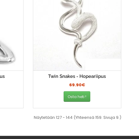
pus
Twin Snakes - Hopeariipus
69.90€
Osta heti !
Näytetään 127 - 144 (Yhteensä 159. Sivuja 9.)