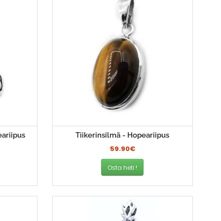
eariipus
Tiikerinsilmä - Hopeariipus
59.90€
Osta heti !