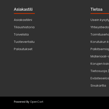
Asiakastili
Tietoa
Asiakastilini
Usein kysyt
Tilaushistoria
Yhteystiedot
Toivelista
Toimituseh
Tuotevertailu
Korutukun k
Palautukset
Palkitsemis
Materiaali-
Korujen kaiv
Tietosuoja 
Evästeselo
Sivukartta
Powered By
OpenCart