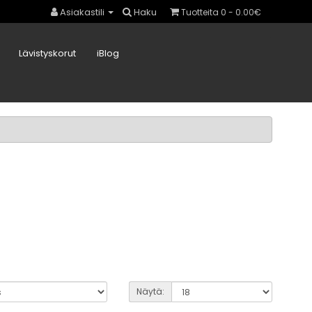
Asiakastili
Haku
Tuotteita 0 - 0.00€
Lävistyskorut
iBlog
Näytä: