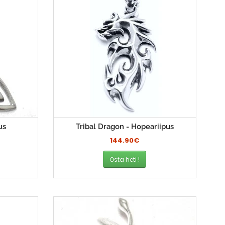
us
Tribal Dragon - Hopeariipus
144.90€
Osta heti !