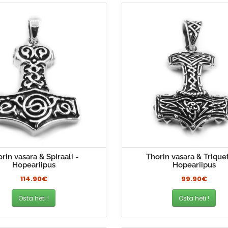
rin vasara & Spiraali -
Thorin vasara & Triquet
Hopeariipus
Hopeariipus
114.90€
99.90€
Osta heti !
Osta heti !