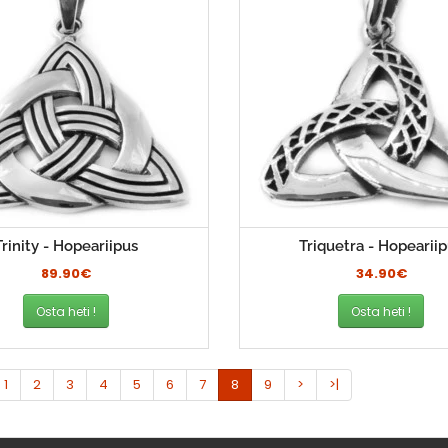
Trinity - Hopeariipus
Triquetra - Hopearii
89.90€
34.90€
Osta heti !
Osta heti !
1
2
3
4
5
6
7
8
9
>
>|