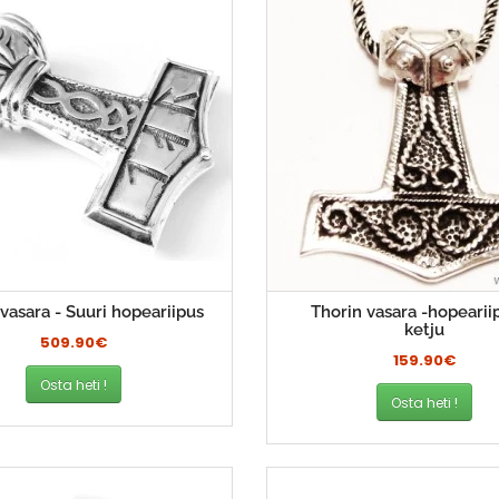
vasara - Suuri hopeariipus
Thorin vasara -hopearii
ketju
509.90€
159.90€
Osta heti !
Osta heti !