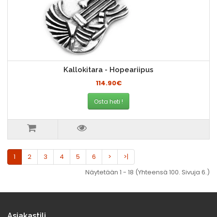
Kallokitara - Hopeariipus
114.90€
Osta heti !
1
2
3
4
5
6
>
>|
Näytetään 1 - 18 (Yhteensä 100. Sivuja 6.)
Asiakastili