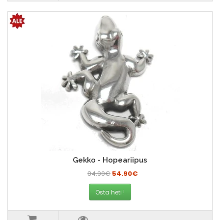
Gekko - Hopeariipus
84.90€
54.90€
Osta heti !