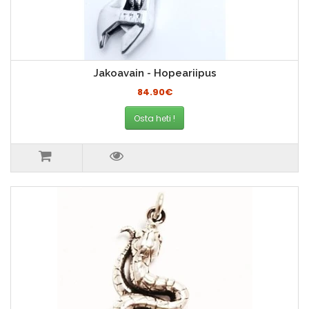
Jakoavain - Hopeariipus
84.90€
Osta heti !