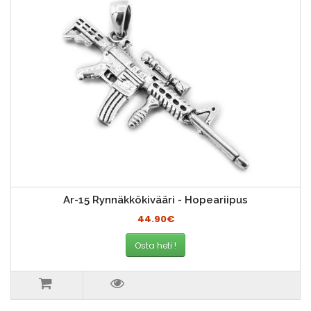
Ar-15 Rynnäkkökivääri - Hopeariipus
44.90€
Osta heti !