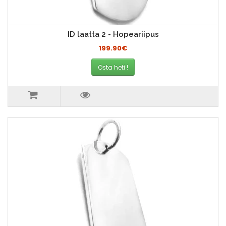
ID laatta 2 - Hopeariipus
199.90€
Osta heti !