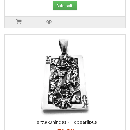
Osta heti !
Herttakuningas - Hopeariipus