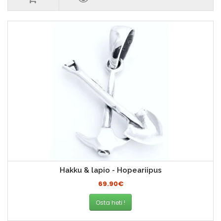
Hakku & lapio - Hopeariipus
69.90€
Osta heti !