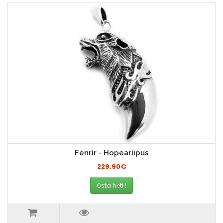
Fenrir - Hopeariipus
229.90€
Osta heti !