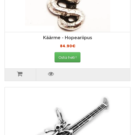
Käärme - Hopeariipus
84.90€
Osta heti !