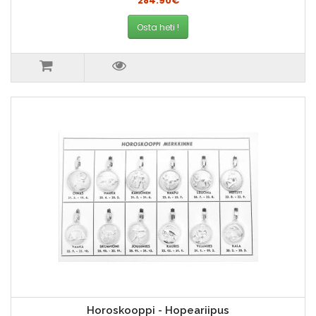
284.90€
Osta heti !
Horoskooppi - Hopeariipus