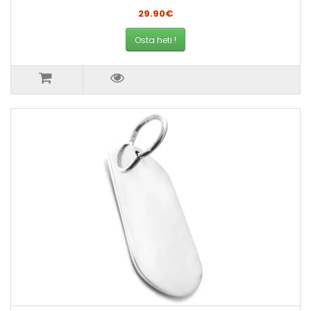
29.90€
Osta heti !