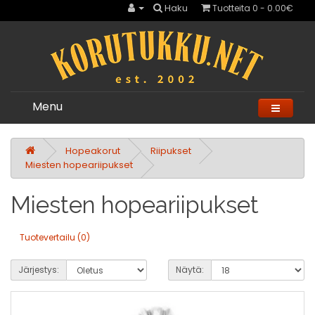
Haku
Tuotteita 0 - 0.00€
Menu
Hopeakorut
Riipukset
Miesten hopeariipukset
Miesten hopeariipukset
Tuotevertailu (0)
Järjestys:
Näytä: