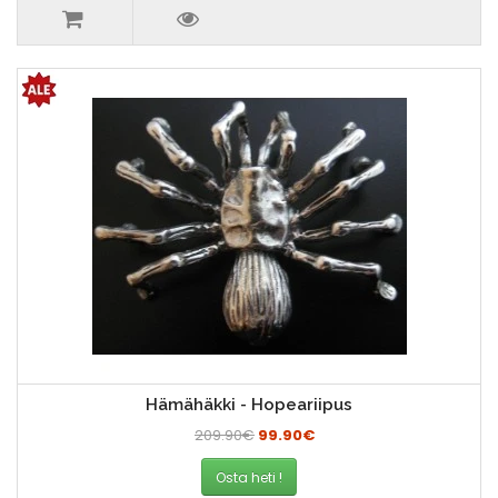
Hämähäkki - Hopeariipus
209.90€
99.90€
Osta heti !