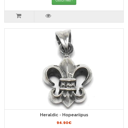
Osta heti !
Heraldic - Hopeariipus
94.90€