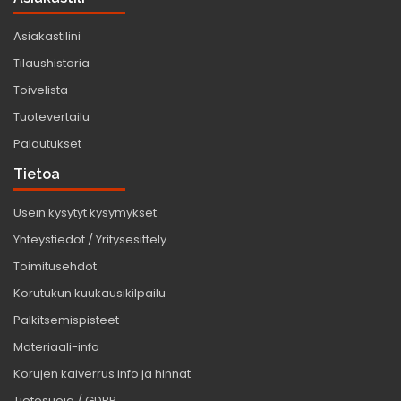
Asiakastilini
Tilaushistoria
Toivelista
Tuotevertailu
Palautukset
Tietoa
Usein kysytyt kysymykset
Yhteystiedot / Yritysesittely
Toimitusehdot
Korutukun kuukausikilpailu
Palkitsemispisteet
Materiaali-info
Korujen kaiverrus info ja hinnat
Tietosuoja / GDPR