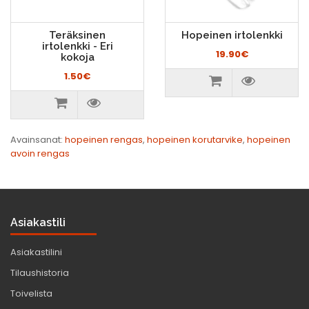
Teräksinen
Hopeinen irtolenkki
irtolenkki - Eri
19.90€
kokoja
1.50€
Avainsanat:
hopeinen rengas
,
hopeinen korutarvike
,
hopeinen
avoin rengas
Asiakastili
Asiakastilini
Tilaushistoria
Toivelista