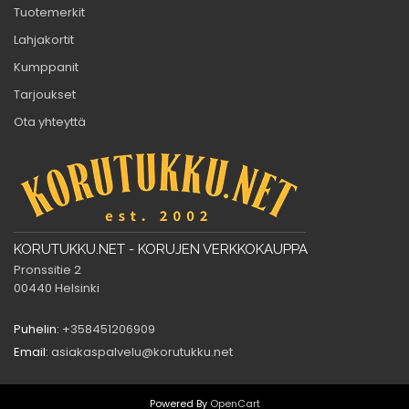
Tuotemerkit
Lahjakortit
Kumppanit
Tarjoukset
Ota yhteyttä
KORUTUKKU.NET - KORUJEN VERKKOKAUPPA
Pronssitie 2
00440 Helsinki
Puhelin:
+358451206909
Email:
asiakaspalvelu@korutukku.net
Powered By
OpenCart