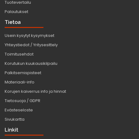
Tuotevertailu
Palautukset
Tietoa
Usein kysytyt kysymykset
Yhteystiedot / Yritysesittely
Toimitusehdot
Korutukun kuukausikilpailu
Palkitsemispisteet
Materiaali-info
Korujen kaiverrus info ja hinnat
Tietosuoja / GDPR
Evästeseloste
Sivukartta
Linkit