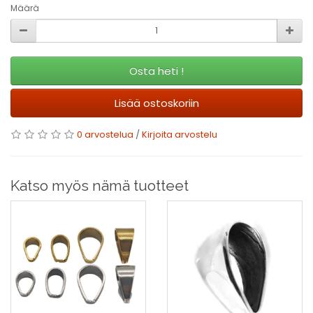
Määrä
Osta heti !
Lisää ostoskoriin
0 arvostelua
/
Kirjoita arvostelu
Katso myös nämä tuotteet