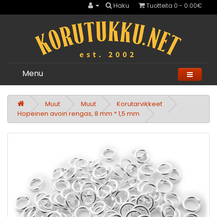
Haku
Tuotteita 0 - 0.00€
Menu
Muut
Muut
Korutarvikkeet
Hopeinen avoin rengas, 8 mm * 1,5 mm