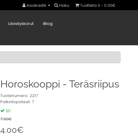
Asiakastili
Haku
Tuotteita 0 - 0.00€
Lävistyskorut
iBlog
Horoskooppi - Teräsriipus
Tuotenumero: 2217
Palkintopisteet: 7
10
7.90€
4.00€