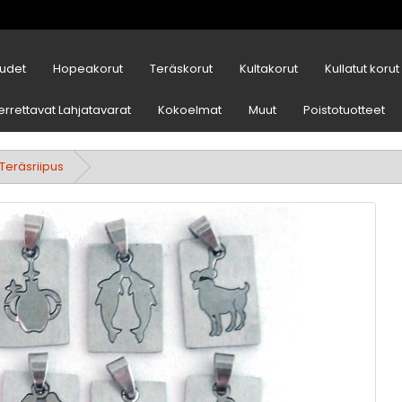
udet
Hopeakorut
Teräskorut
Kultakorut
Kullatut korut
errettavat Lahjatavarat
Kokoelmat
Muut
Poistotuotteet
Teräsriipus