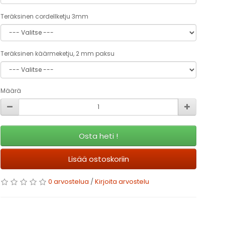
Teräksinen cordellketju 3mm
Teräksinen käärmeketju, 2 mm paksu
Määrä
Osta heti !
Lisää ostoskoriin
0 arvostelua
/
Kirjoita arvostelu