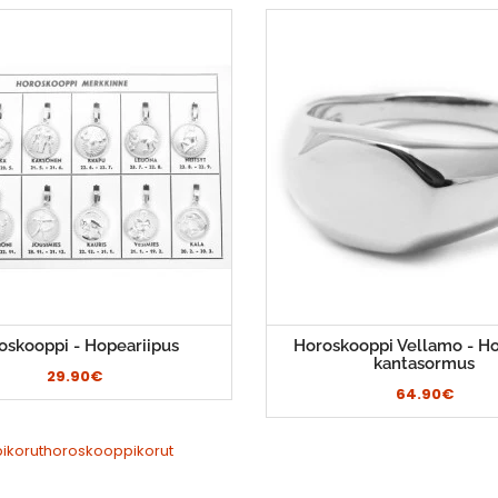
oskooppi - Hopeariipus
Horoskooppi Vellamo - H
kantasormus
29.90€
64.90€
ikoruthoroskooppikorut