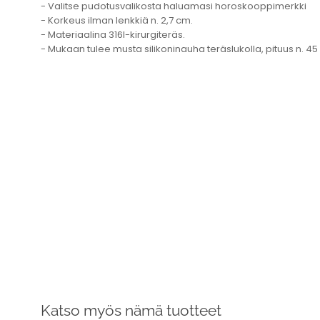
- Valitse pudotusvalikosta haluamasi horoskooppimerkki
- Korkeus ilman lenkkiä n. 2,7 cm.
- Materiaalina 316l-kirurgiteräs.
- Mukaan tulee musta silikoninauha teräslukolla, pituus n. 45
Katso myös nämä tuotteet