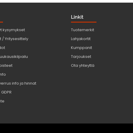
Linkit
yt kysymykset
Tuotemerkit
 / Yritysesittely
Lahjakortit
dot
Kumppanit
uukausikilpailu
Tarjoukset
pisteet
Ota yhteyttä
info
errus info ja hinnat
/ GDPR
ste