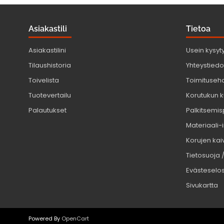
Asiakastili
Tietoa
Asiakastilini
Usein kysyt
Tilaushistoria
Yhteystiedot
Toivelista
Toimituseh
Tuotevertailu
Korutukun k
Palautukset
Palkitsemis
Materiaali-
Korujen kaiv
Tietosuoja 
Evästeselo
Sivukartta
Powered By
OpenCart