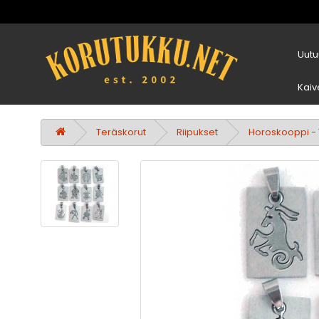
Uutu
Kaiv
Teräskorut
Riipukset
Horoskooppi - 