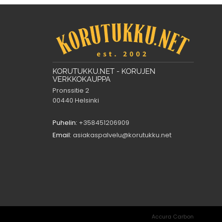
KORUTUKKU.NET - KORUJEN
VERKKOKAUPPA
Pronssitie 2
00440 Helsinki
Puhelin:
+358451206909
Email:
asiakaspalvelu@korutukku.net
Accura Carbon