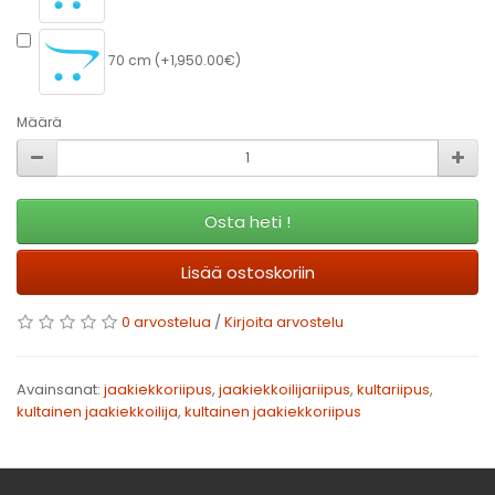
70 cm (+1,950.00€)
Määrä
Osta heti !
Lisää ostoskoriin
0 arvostelua
/
Kirjoita arvostelu
Avainsanat:
jaakiekkoriipus
,
jaakiekkoilijariipus
,
kultariipus
,
kultainen jaakiekkoilija
,
kultainen jaakiekkoriipus