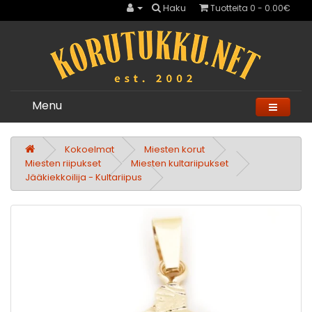
Haku
Tuotteita 0 - 0.00€
Menu
Kokoelmat
Miesten korut
Miesten riipukset
Miesten kultariipukset
Jääkiekkoilija - Kultariipus