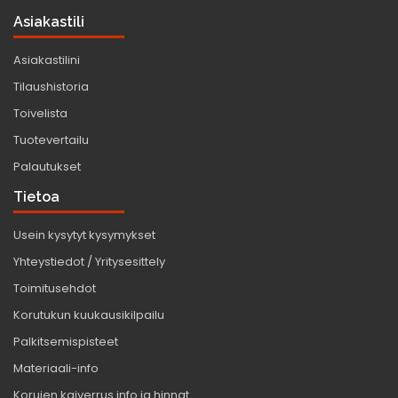
Asiakastili
Asiakastilini
Tilaushistoria
Toivelista
Tuotevertailu
Palautukset
Tietoa
Usein kysytyt kysymykset
Yhteystiedot / Yritysesittely
Toimitusehdot
Korutukun kuukausikilpailu
Palkitsemispisteet
Materiaali-info
Korujen kaiverrus info ja hinnat