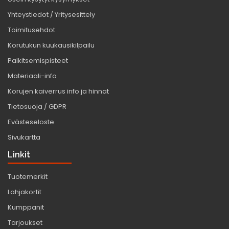
Yhteystiedot / Yritysesittely
Toimitusehdot
Korutukun kuukausikilpailu
Palkitsemispisteet
Materiaali-info
Korujen kaiverrus info ja hinnat
Tietosuoja / GDPR
Evästeseloste
Sivukartta
Linkit
Tuotemerkit
Lahjakortit
Kumppanit
Tarjoukset