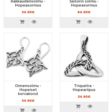
Rakkaudensolmu -
Seilorin solmu -
Hopeasormus
Hopeasormus
34.90€
64.90€
Onnensolmu -
Triquetra -
Hopeiset
Hopeariipus
korvakorut
34.90€
34.90€