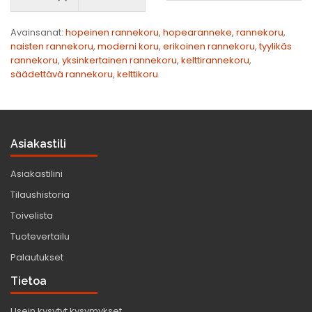
Avainsanat:
hopeinen rannekoru
,
hopearanneke
,
rannekoru
,
naisten rannekoru
,
moderni koru
,
erikoinen rannekoru
,
tyylikäs
rannekoru
,
yksinkertainen rannekoru
,
kelttirannekoru
,
säädettävä rannekoru
,
kelttikoru
Asiakastili
Asiakastilini
Tilaushistoria
Toivelista
Tuotevertailu
Palautukset
Tietoa
Usein kysytyt kysymykset