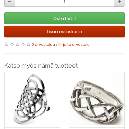
Osta heti !
Lisää ostoskoriin
0 arvostelua
/
Kirjoita arvostelu
Katso myös nämä tuotteet