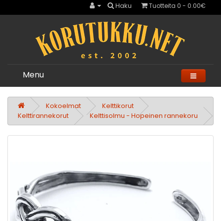
Haku
Tuotteita 0 - 0.00€
Menu
Kokoelmat
Kelttikorut
Kelttirannekorut
Kelttisolmu - Hopeinen rannekoru