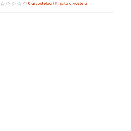
0 arvostelua
/
Kirjoita arvostelu