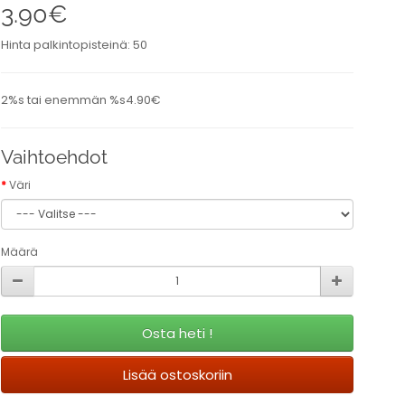
3.90€
Hinta palkintopisteinä: 50
2%s tai enemmän %s4.90€
Vaihtoehdot
Väri
Määrä
Osta heti !
Lisää ostoskoriin