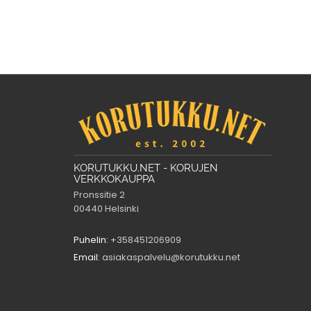
KORUTUKKU.NET - KORUJEN
VERKKOKAUPPA
Pronssitie 2
00440 Helsinki
Puhelin:
+358451206909
Email:
asiakaspalvelu@korutukku.net