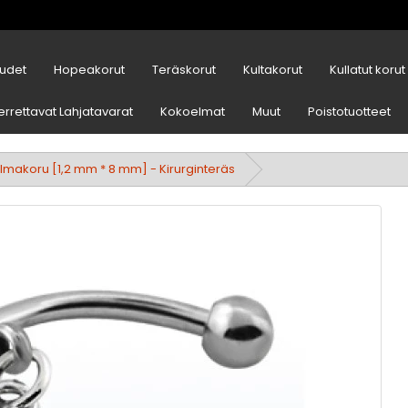
udet
Hopeakorut
Teräskorut
Kultakorut
Kullatut korut
errettavat Lahjatavarat
Kokoelmat
Muut
Poistotuotteet
ulmakoru [1,2 mm * 8 mm] - Kirurginteräs