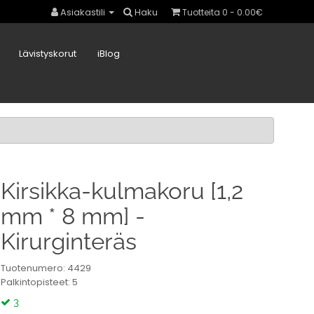
Asiakastili
Haku
Tuotteita 0 - 0.00€
Lävistyskorut
iBlog
Kirsikka-kulmakoru [1,2
mm * 8 mm] -
Kirurginteräs
Tuotenumero: 4429
Palkintopisteet: 5
3