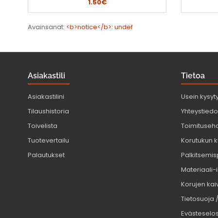
1.50€
Avainsanat:
<b>notice</b>: undef
Asiakastili
Tietoa
Asiakastilini
Usein kysyt
Tilaushistoria
Yhteystiedot
Toivelista
Toimituseh
Tuotevertailu
Korutukun k
Palautukset
Palkitsemis
Materiaali-
Korujen kaiv
Tietosuoja 
Evästeselo