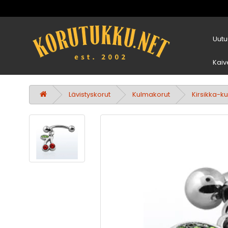
Uutu
Kaiv
Lävistyskorut
Kulmakorut
Kirsikka-k