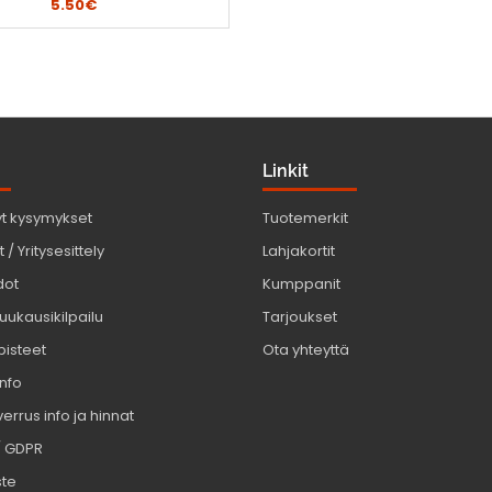
5.50€
Linkit
yt kysymykset
Tuotemerkit
 / Yritysesittely
Lahjakortit
dot
Kumppanit
uukausikilpailu
Tarjoukset
pisteet
Ota yhteyttä
info
errus info ja hinnat
/ GDPR
ste