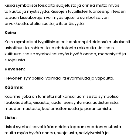
Kissa symbolisoi toisaalta suojelusta ja onnea mutta myös
taikuutta ja mystisyyttä. Kissojen tyypillisten luonteenpiirteiden
tapaan kissakorujen voi myös ajatella symbolisoivan
arvokkuutta, uteliaisuutta ja itsenäisyyttä.
Koira
:
Koira symbolisoi tyypillisimpien luonteenpiirteidensä mukaisesti
uskollisuutta, rohkeutta ja ehdotonta rakkautta. Joissain
kulttuureissa se symbolisoi myös hyvää onnea, menestystä ja
suojelusta.
Hevonen:
Hevonen symbolisoi voimaa, itsevarmuutta ja vapautta.
Käärme:
Käärme, joka on tunnettu nahkansa luomisesta symbolisoi
lääketiedettä, viisautta, uudelleensyntymää, uudistumista,
muodonmuutosta, kuolemattomuutta ja parantumista.
Lisko:
Liskot symbolisoivat käärmeiden tapaan muodonmuutosta
mutta myös hyvää onnea, suojelusta, selviytymistä ja