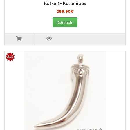
Kotka 2- Kultariipus
299.90€
Osta heti !