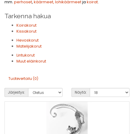
mm.
perhoset
,
käärmeet, lohikäärmeet
ja
koirat
.
Tarkenna hakua
Koirakorut
Kissakorut
Hevoskorut
Matelijakorut
Lintukorut
Muut eläinkorut
Tuotevertailu (0)
Järjestys:
Näytä: