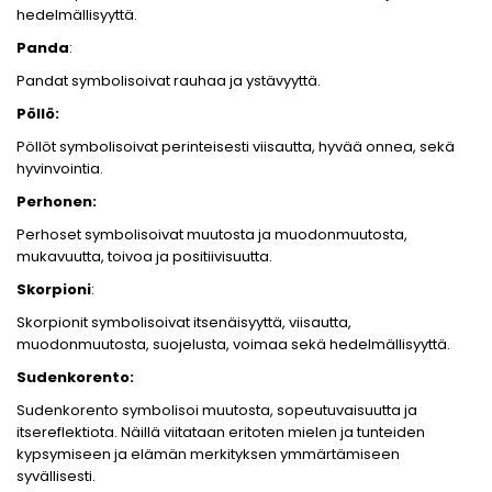
hedelmällisyyttä.
Panda
:
Pandat symbolisoivat rauhaa ja ystävyyttä.
Pöllö:
Pöllöt symbolisoivat perinteisesti viisautta, hyvää onnea, sekä
hyvinvointia.
Perhonen:
Perhoset symbolisoivat muutosta ja muodonmuutosta,
mukavuutta, toivoa ja positiivisuutta.
Skorpioni
:
Skorpionit symbolisoivat itsenäisyyttä, viisautta,
muodonmuutosta, suojelusta, voimaa sekä hedelmällisyyttä.
Sudenkorento:
Sudenkorento symbolisoi muutosta, sopeutuvaisuutta ja
itsereflektiota. Näillä viitataan eritoten mielen ja tunteiden
kypsymiseen ja elämän merkityksen ymmärtämiseen
syvällisesti.