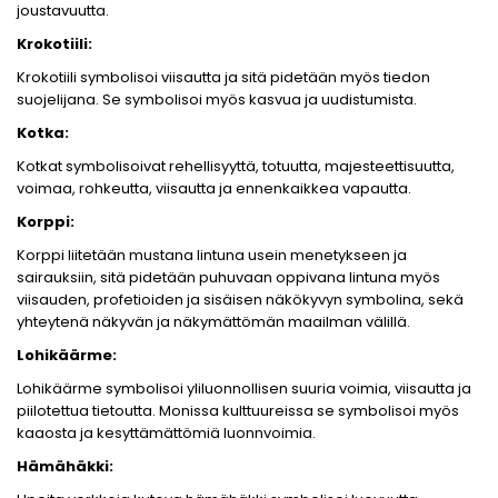
joustavuutta.
Krokotiili:
Krokotiili symbolisoi viisautta ja sitä pidetään myös tiedon
suojelijana. Se symbolisoi myös kasvua ja uudistumista.
Kotka:
Kotkat symbolisoivat rehellisyyttä, totuutta, majesteettisuutta,
voimaa, rohkeutta, viisautta ja ennenkaikkea vapautta.
Korppi:
Korppi liitetään mustana lintuna usein menetykseen ja
sairauksiin, sitä pidetään puhuvaan oppivana lintuna myös
viisauden, profetioiden ja sisäisen näkökyvyn symbolina, sekä
yhteytenä näkyvän ja näkymättömän maailman välillä.
Lohikäärme:
Lohikäärme symbolisoi yliluonnollisen suuria voimia, viisautta ja
piilotettua tietoutta. Monissa kulttuureissa se symbolisoi myös
kaaosta ja kesyttämättömiä luonnvoimia.
Hämähäkki: