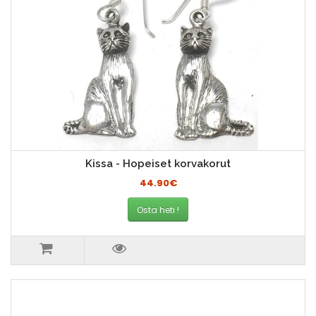
Kissa - Hopeiset korvakorut
44.90€
Osta heti !