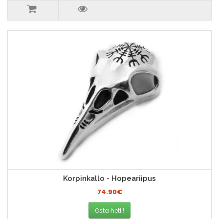
Korpinkallo - Hopeariipus
74.90€
Osta heti !