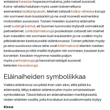
erilaisina
freesize
hopeasormuksina, joita naiset suosivat.
Koira-aiheita halutaan myös usein kaiverrettuna
esimerkiksi
laattariipuksiin
. Miehet ostavat
kotka-aiheisia
koruja
niin sormeen kuin kaulaankin ja ne ovat monesti esimerkiksi
motoristien suosiossa. Toinen miesten suosima eläinaihe
ovat
sudet
ja
karhut
, eli Suomen luonnosta löytyvät voimakkaat
petoeläimet.
Lohikäärmekoruja
puolestaan ostavat niin miehet
kuin naisetkin niin sormeen kuin kaulaankin ja ne ovatkin myös
pitkäaikainen kestosuosikki eläinkoruissa. Toinen pitkään myyty
ja aina suosiossa oleva aihe ovat
käärmekorut
etenkin naisten
keskuudessa ja niitä meiltä löytyykin niin sormeen, kaulaan kuin
korviinkin. Kesäisin myymme naisille paljon
myös
perhoskoruja
ja hevosharrastajat suosivat
tietenkin
hevoskoruja.
Eläinaiheiden symboliikkaa
Vaikka eläinkorua voi pitää ihan vain siksi, että pitää ko.
eläimestä, liittyy kaikkiin eläinkoruihin myös omanlaistaan
symboliikkaa. Tässä tietoa eri eläinaiheiden merkityksestä
niiden eläinten osalta, joita Korutukun koruvalikoimasta löytyy:
Kissa
: