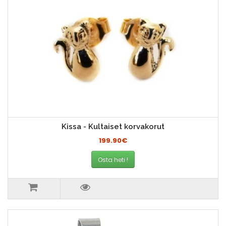
Kissa - Kultaiset korvakorut
199.90€
Osta heti !