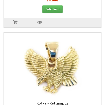
74.90€
Osta heti !
Kotka - Kultariipus