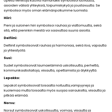
Upeita verkkoja kutova hämähäkki symbolisoi luovuutta,
asioiden välisiä yhteyksiä, toipumiskykyä ja joustavuutta. Se
symbolisoi myös oman elämänpolkumme luomista.
Hiiri:
Pieni ja suloinen hiiri symbolisoi rauhaa ja viattomuutta, sekä
sitä, että pieninkin meistä voi saavuttaa suuria asioita.
Delfiini:
Delfiinit symbolisoivat rauhaa ja harmoniaa, sekä iloa, vapautta
ja yhteistyötä.
Susi:
Sudet symbolisoivat laumaeläiminä uskollisuutta, perhettä,
kommunikaatiotaitoja, viisautta, opettamista ja älykkyyttä.
Lepakko:
Lepakot symbolisoivat toisaalta noituutta,vampyyreja ja
kuolemaa mutta toisaalta myös suojaa sairauksilta, viisautta ja
pitkää elämää.
Norsu:
Norsut symbolisoivat uskollisuutta, voimaa, viisautta ja