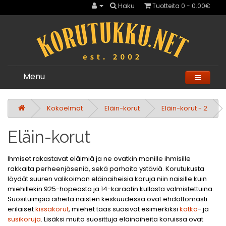
Haku
Tuotteita 0 - 0.00€
Menu
Kokoelmat
Eläin-korut
Eläin-korut - 2
Eläin-korut
Ihmiset rakastavat eläimiä ja ne ovatkin monille ihmisille
rakkaita perheenjäseniä, sekä parhaita ystäviä. Korutukusta
löydät suuren valikoiman eläinaiheisia koruja niin naisille kuin
miehillekin 925-hopeasta ja 14-karaatin kullasta valmistettuina.
Suosituimpia aiheita naisten keskuudessa ovat ehdottomasti
erilaiset
kissakorut
, miehet taas suosivat esimerkiksi
kotka
- ja
susikoruja
. Lisäksi muita suosittuja eläinaiheita koruissa ovat