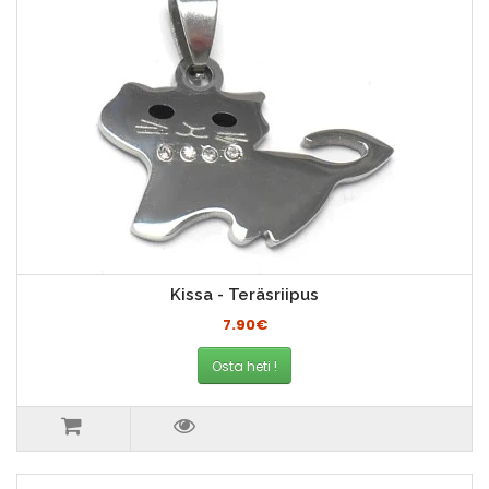
Kissa - Teräsriipus
7.90€
Osta heti !