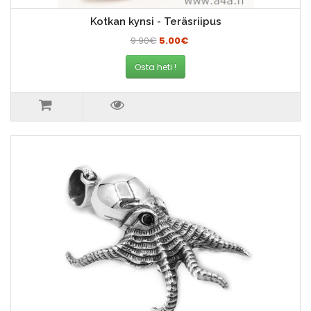
Kotkan kynsi - Teräsriipus
9.90€
5.00€
Osta heti !