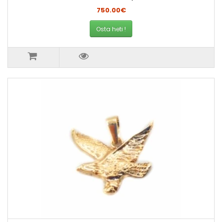
750.00€
Osta heti !