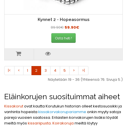
Kynnet 2 - Hopeasormus
89.90€
59.90€
Osta heti !
|<
<
1
2
3
4
5
>
>|
Näytetään 19 - 36 (Yhteensä 76. Sivuja 5.)
Eläinkorujen suosituimmat aiheet
Kissakorut
ovat kautta Korutukun historian olleet kestosuosikki ja
vanhinta hopeista
kissakorvakorupariamme
onkin myyty satoja
pareja vuosien saatossa. Erilaisten korvakorujen lisäksi löydät
meiltä myös
kissariipusta
.
Koirakoruja
meiltä löytyy