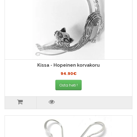
Kissa - Hopeinen korvakoru
94.90€
Osta heti !