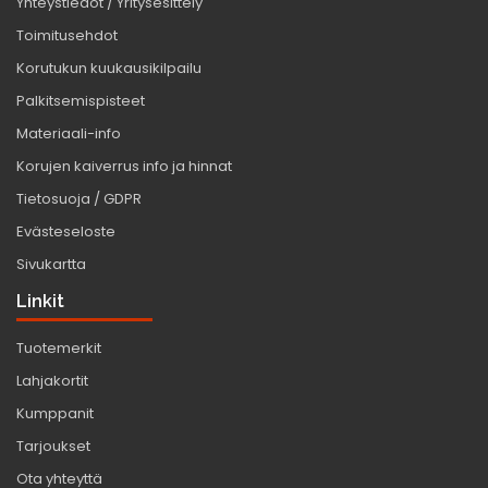
Yhteystiedot / Yritysesittely
Toimitusehdot
Korutukun kuukausikilpailu
Palkitsemispisteet
Materiaali-info
Korujen kaiverrus info ja hinnat
Tietosuoja / GDPR
Evästeseloste
Sivukartta
Linkit
Tuotemerkit
Lahjakortit
Kumppanit
Tarjoukset
Ota yhteyttä