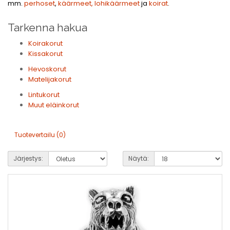
mm.
perhoset
,
käärmeet, lohikäärmeet
ja
koirat
.
Tarkenna hakua
Koirakorut
Kissakorut
Hevoskorut
Matelijakorut
Lintukorut
Muut eläinkorut
Tuotevertailu (0)
Järjestys:
Näytä: