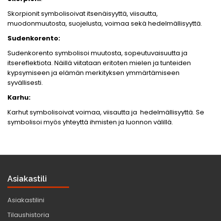
Skorpionit symbolisoivat itsenäisyyttä, viisautta,
muodonmuutosta, suojelusta, voimaa sekä hedelmällisyyttä.
Sudenkorento:
Sudenkorento symbolisoi muutosta, sopeutuvaisuutta ja
itsereflektiota. Näillä viitataan eritoten mielen ja tunteiden
kypsymiseen ja elämän merkityksen ymmärtämiseen
syvällisesti.
Karhu:
Karhut symbolisoivat voimaa, viisautta ja hedelmällisyyttä. Se
symbolisoi myös yhteyttä ihmisten ja luonnon välillä.
Asiakastili
Asiakastilini
Tilaushistoria