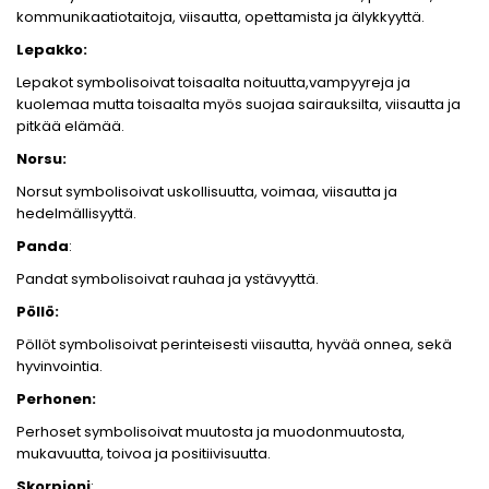
kommunikaatiotaitoja, viisautta, opettamista ja älykkyyttä.
Lepakko:
Lepakot symbolisoivat toisaalta noituutta,vampyyreja ja
kuolemaa mutta toisaalta myös suojaa sairauksilta, viisautta ja
pitkää elämää.
Norsu:
Norsut symbolisoivat uskollisuutta, voimaa, viisautta ja
hedelmällisyyttä.
Panda
:
Pandat symbolisoivat rauhaa ja ystävyyttä.
Pöllö:
Pöllöt symbolisoivat perinteisesti viisautta, hyvää onnea, sekä
hyvinvointia.
Perhonen:
Perhoset symbolisoivat muutosta ja muodonmuutosta,
mukavuutta, toivoa ja positiivisuutta.
Skorpioni
: