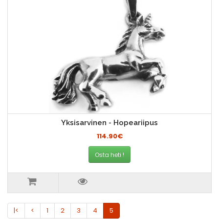
Yksisarvinen - Hopeariipus
114.90€
Osta heti !
|<
<
1
2
3
4
5