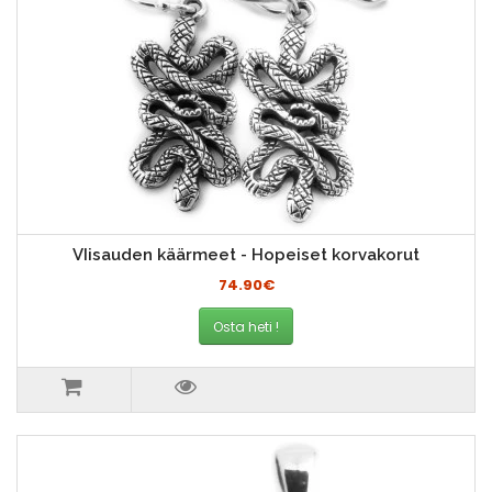
VIisauden käärmeet - Hopeiset korvakorut
74.90€
Osta heti !