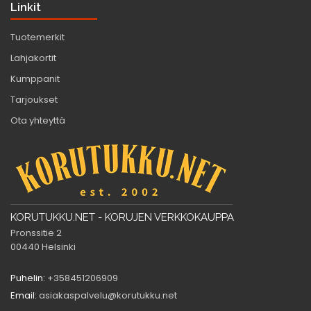
Linkit
Tuotemerkit
Lahjakortit
Kumppanit
Tarjoukset
Ota yhteyttä
KORUTUKKU.NET - KORUJEN VERKKOKAUPPA
Pronssitie 2
00440 Helsinki
Puhelin:
+358451206909
Email:
asiakaspalvelu@korutukku.net