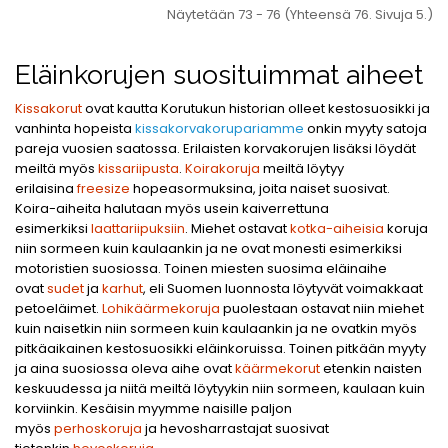
Näytetään 73 - 76 (Yhteensä 76. Sivuja 5.)
Eläinkorujen suosituimmat aiheet
Kissakorut
ovat kautta Korutukun historian olleet kestosuosikki ja
vanhinta hopeista
kissakorvakorupariamme
onkin myyty satoja
pareja vuosien saatossa. Erilaisten korvakorujen lisäksi löydät
meiltä myös
kissariipusta
.
Koirakoruja
meiltä löytyy
erilaisina
freesize
hopeasormuksina, joita naiset suosivat.
Koira-aiheita halutaan myös usein kaiverrettuna
esimerkiksi
laattariipuksiin
. Miehet ostavat
kotka-aiheisia
koruja
niin sormeen kuin kaulaankin ja ne ovat monesti esimerkiksi
motoristien suosiossa. Toinen miesten suosima eläinaihe
ovat
sudet
ja
karhut
, eli Suomen luonnosta löytyvät voimakkaat
petoeläimet.
Lohikäärmekoruja
puolestaan ostavat niin miehet
kuin naisetkin niin sormeen kuin kaulaankin ja ne ovatkin myös
pitkäaikainen kestosuosikki eläinkoruissa. Toinen pitkään myyty
ja aina suosiossa oleva aihe ovat
käärmekorut
etenkin naisten
keskuudessa ja niitä meiltä löytyykin niin sormeen, kaulaan kuin
korviinkin. Kesäisin myymme naisille paljon
myös
perhoskoruja
ja hevosharrastajat suosivat