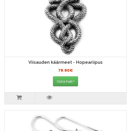
Viisauden käärmeet - Hopeariipus
79.90€
Osta heti !