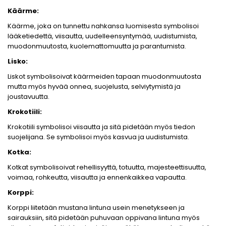
Käärme:
Käärme, joka on tunnettu nahkansa luomisesta symbolisoi
lääketiedettä, viisautta, uudelleensyntymää, uudistumista,
muodonmuutosta, kuolemattomuutta ja parantumista.
Lisko:
Liskot symbolisoivat käärmeiden tapaan muodonmuutosta
mutta myös hyvää onnea, suojelusta, selviytymistä ja
joustavuutta.
Krokotiili:
Krokotiili symbolisoi viisautta ja sitä pidetään myös tiedon
suojelijana. Se symbolisoi myös kasvua ja uudistumista.
Kotka:
Kotkat symbolisoivat rehellisyyttä, totuutta, majesteettisuutta,
voimaa, rohkeutta, viisautta ja ennenkaikkea vapautta.
Korppi:
Korppi liitetään mustana lintuna usein menetykseen ja
sairauksiin, sitä pidetään puhuvaan oppivana lintuna myös