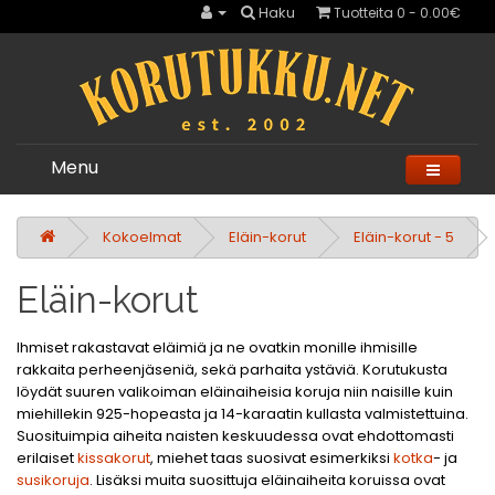
Haku
Tuotteita 0 - 0.00€
Menu
Kokoelmat
Eläin-korut
Eläin-korut - 5
Eläin-korut
Ihmiset rakastavat eläimiä ja ne ovatkin monille ihmisille
rakkaita perheenjäseniä, sekä parhaita ystäviä. Korutukusta
löydät suuren valikoiman eläinaiheisia koruja niin naisille kuin
miehillekin 925-hopeasta ja 14-karaatin kullasta valmistettuina.
Suosituimpia aiheita naisten keskuudessa ovat ehdottomasti
erilaiset
kissakorut
, miehet taas suosivat esimerkiksi
kotka
- ja
susikoruja
. Lisäksi muita suosittuja eläinaiheita koruissa ovat