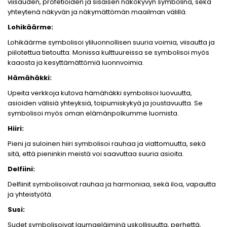
viisauden, profetioiden ja sisäisen näkökyvyn symbolina, sekä
yhteytenä näkyvän ja näkymättömän maailman välillä.
Lohikäärme:
Lohikäärme symbolisoi yliluonnollisen suuria voimia, viisautta ja
piilotettua tietoutta. Monissa kulttuureissa se symbolisoi myös
kaaosta ja kesyttämättömiä luonnvoimia.
Hämähäkki:
Upeita verkkoja kutova hämähäkki symbolisoi luovuutta,
asioiden välisiä yhteyksiä, toipumiskykyä ja joustavuutta. Se
symbolisoi myös oman elämänpolkumme luomista.
Hiiri:
Pieni ja suloinen hiiri symbolisoi rauhaa ja viattomuutta, sekä
sitä, että pieninkin meistä voi saavuttaa suuria asioita.
Delfiini:
Delfiinit symbolisoivat rauhaa ja harmoniaa, sekä iloa, vapautta
ja yhteistyötä.
Susi:
Sudet symbolisoivat laumaeläiminä uskollisuutta, perhettä,