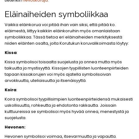
tietenkin
hevoskoruja.
Eläinaiheiden symboliikkaa
Vaikka eläinkorua voi pitää ihan vain siksi, että pitää ko.
eläimestä, liittyy kaikkiin eläinkoruihin myös omanlaistaan
symboliikkaa. Tässä tietoa eri eläinaiheiden merkityksestä
niiden eläinten osalta, joita Korutukun koruvalikoimasta löytyy:
Kissa
:
Kissa symbolisoi toisaalta suojelusta ja onnea mutta myös
taikuutta ja mystisyyttä. Kissojen tyypillisten luonteenpiirteiden
tapaan kissakorujen voi myös ajatella symbolisoivan
arvokkuutta, uteliaisuutta ja itsenäisyyttä.
Koira
:
Koira symbolisoi tyypillisimpien luonteenpiirteidensä mukaisesti
uskollisuutta, rohkeutta ja ehdotonta rakkautta. Joissain
kulttuureissa se symbolisoi myös hyvää onnea, menestystä ja
suojelusta.
Hevonen:
Hevonen symbolisoi voimaa, itsevarmuutta ja vapautta.