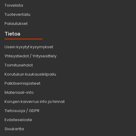
Toivelista
Tuotevertailu
Palautukset
Tietoa
Usein kysytyt kysymykset
Yhteystiedot / Yritysesittely
Toimitusehdot
Korutukun kuukausikilpailu
Palkitsemispisteet
Materiaali-info
Korujen kaiverrus info ja hinnat
Tietosuoja / GDPR
Evästeseloste
Sivukartta