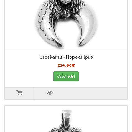
Uroskarhu - Hopeariipus
224.90€
Osta heti !