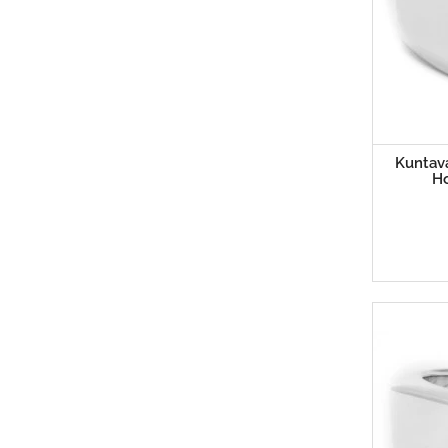
Kuntava
H