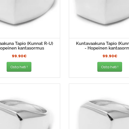
aakuna Tapio (Kunnat R-U)
Kuntavaakuna Tapio (Kunn
Hopeinen kantasormus
- Hopeinen kantasor
99.90€
99.90€
Osta heti !
Osta heti !