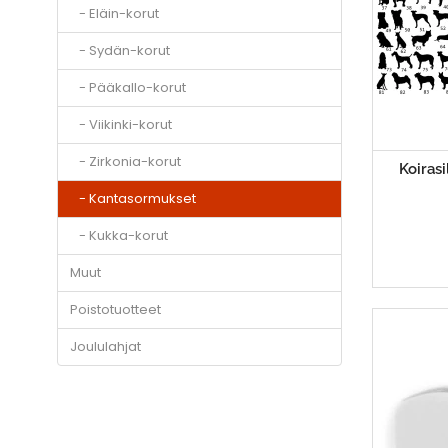
- Eläin-korut
- Sydän-korut
- Pääkallo-korut
- Viikinki-korut
- Zirkonia-korut
Koiras
- Kantasormukset
- Kukka-korut
Muut
Poistotuotteet
Joululahjat