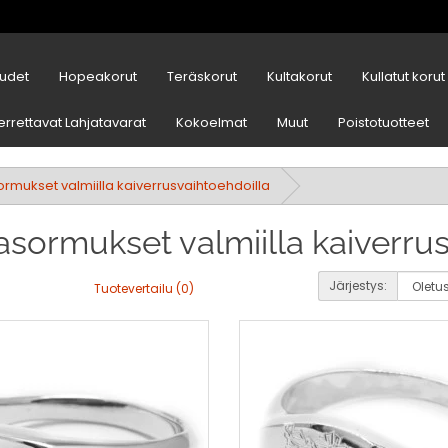
udet
Hopeakorut
Teräskorut
Kultakorut
Kullatut korut
errettavat Lahjatavarat
Kokoelmat
Muut
Poistotuotteet
rmukset valmiilla kaiverrusvaihtoehdoilla
asormukset valmiilla kaiverru
Järjestys:
Tuotevertailu (0)