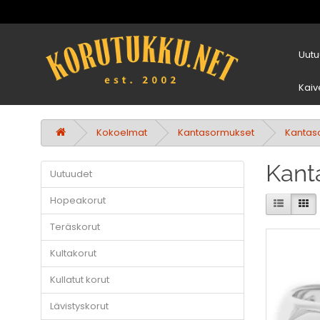
Uutu
Kaiv
Kokoelmat
Kantasormukset
Kantaso
Kant
Uutuudet
Hopeakorut
Teräskorut
Kultakorut
Kullatut korut
Lävistyskorut