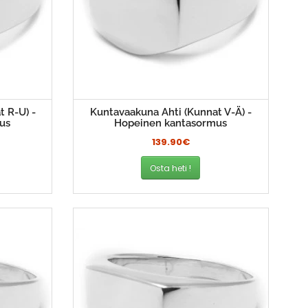
t R-U) -
Kuntavaakuna Ahti (Kunnat V-Ä) -
us
Hopeinen kantasormus
139.90€
Osta heti !