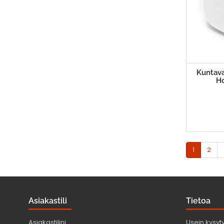
Kuntava
H
1
2
Asiakastili
Tietoa
Asiakastilini
Usein kysyt