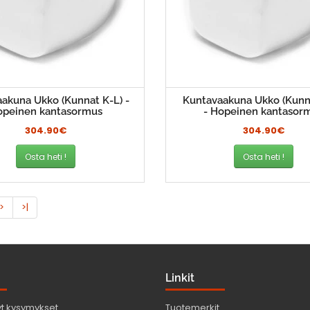
akuna Ukko (Kunnat K-L) -
Kuntavaakuna Ukko (Kunn
opeinen kantasormus
- Hopeinen kantasor
304.90€
304.90€
Osta heti !
Osta heti !
>
>|
Linkit
yt kysymykset
Tuotemerkit