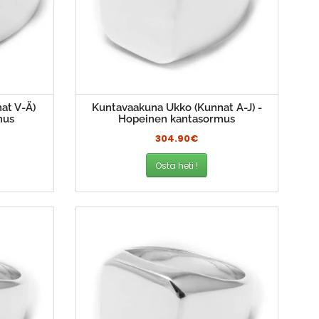
at V-Ä)
Kuntavaakuna Ukko (Kunnat A-J) -
mus
Hopeinen kantasormus
304.90€
Osta heti !