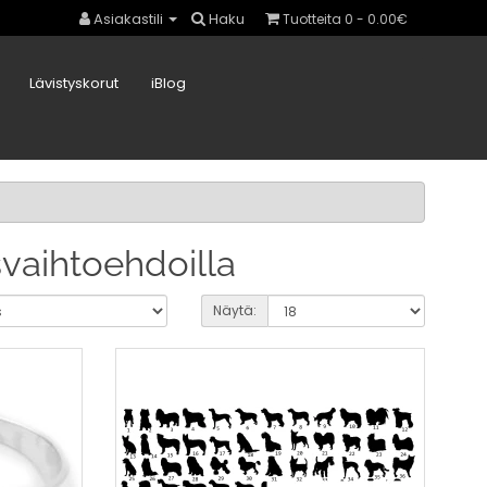
Asiakastili
Haku
Tuotteita 0 - 0.00€
Lävistyskorut
iBlog
svaihtoehdoilla
Näytä: