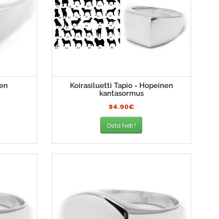
nen
Koirasiluetti Tapio - Hopeinen
kantasormus
94.90€
Osta heti !