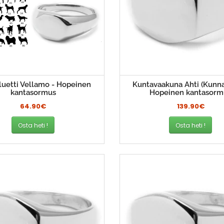
iluetti Vellamo - Hopeinen
Kuntavaakuna Ahti (Kunnat
kantasormus
Hopeinen kantasorm
64.90€
139.90€
Osta heti !
Osta heti !