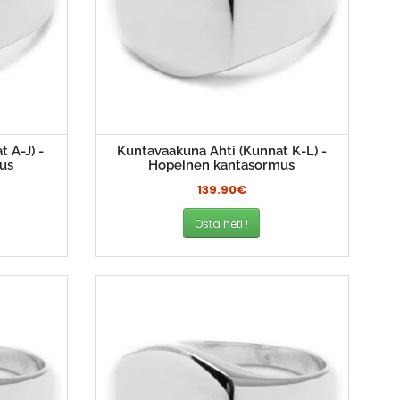
 A-J) -
Kuntavaakuna Ahti (Kunnat K-L) -
us
Hopeinen kantasormus
139.90€
Osta heti !