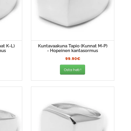
at K-L)
Kuntavaakuna Tapio (Kunnat M-P)
mus
- Hopeinen kantasormus
99.90€
Osta heti !