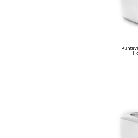
Kuntava
H