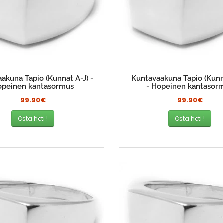
akuna Tapio (Kunnat A-J) -
Kuntavaakuna Tapio (Kunn
opeinen kantasormus
- Hopeinen kantasor
99.90€
99.90€
Osta heti !
Osta heti !