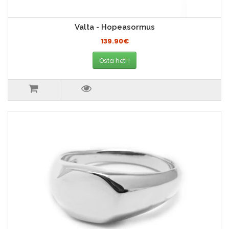
Valta - Hopeasormus
139.90€
Osta heti !