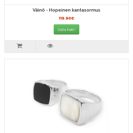
Väinö - Hopeinen kantasormus
119.90€
Osta heti !