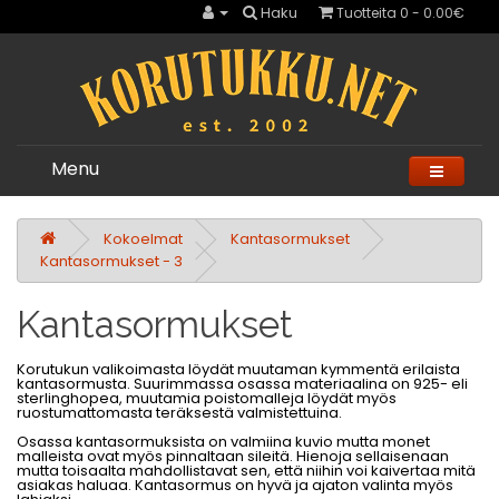
Haku
Tuotteita 0 - 0.00€
Menu
Kokoelmat
Kantasormukset
Kantasormukset - 3
Kantasormukset
Korutukun valikoimasta löydät muutaman kymmentä erilaista
kantasormusta. Suurimmassa osassa materiaalina on 925- eli
sterlinghopea, muutamia poistomalleja löydät myös
ruostumattomasta teräksestä valmistettuina.
Osassa kantasormuksista on valmiina kuvio mutta monet
malleista ovat myös pinnaltaan sileitä. Hienoja sellaisenaan
mutta toisaalta mahdollistavat sen, että niihin voi kaivertaa mitä
asiakas haluaa. Kantasormus on hyvä ja ajaton valinta myös