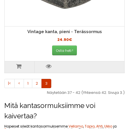
Vintage kanta, pieni - Terässormus
24.90€
Osta heti !
|<
<
1
2
3
Näytetään 37 - 42 (Yhteensä 42. Sivuja 3.)
Mitä kantasormuksiimme voi
kaivertaa?
Hopeiset sileät kantasormuksemme
Vellamo
,
Tapio,
Ahti
,
Ukko
ja