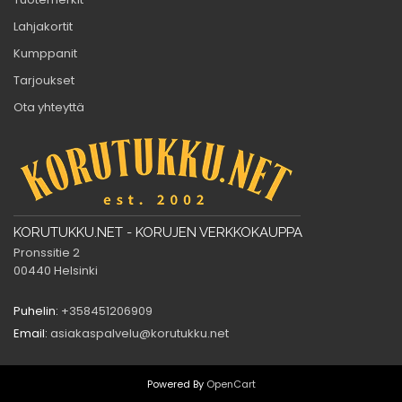
Lahjakortit
Kumppanit
Tarjoukset
Ota yhteyttä
KORUTUKKU.NET - KORUJEN VERKKOKAUPPA
Pronssitie 2
00440 Helsinki
Puhelin:
+358451206909
Email:
asiakaspalvelu@korutukku.net
Powered By
OpenCart