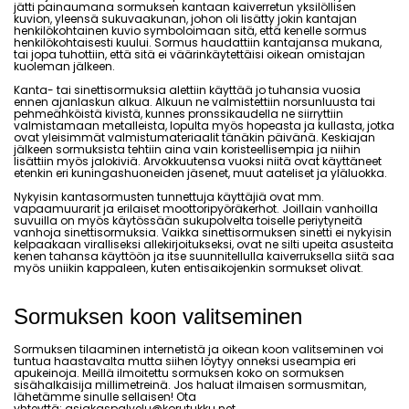
jätti painaumana sormuksen kantaan kaiverretun yksilöllisen
kuvion, yleensä sukuvaakunan, johon oli lisätty jokin kantajan
henkilökohtainen kuvio symboloimaan sitä, että kenelle sormus
henkilökohtaisesti kuului. Sormus haudattiin kantajansa mukana,
tai jopa tuhottiin, että sitä ei väärinkäytettäisi oikean omistajan
kuoleman jälkeen.
Kanta- tai sinettisormuksia alettiin käyttää jo tuhansia vuosia
ennen ajanlaskun alkua. Alkuun ne valmistettiin norsunluusta tai
pehmeähköistä kivistä, kunnes pronssikaudella ne siirryttiin
valmistamaan metalleista, lopulta myös hopeasta ja kullasta, jotka
ovat yleisimmät valmistumateriaalit tänäkin päivänä. Keskiajan
jälkeen sormuksista tehtiin aina vain koristeellisempia ja niihin
lisättiin myös jalokiviä. Arvokkuutensa vuoksi niitä ovat käyttäneet
etenkin eri kuningashuoneiden jäsenet, muut aateliset ja yläluokka.
Nykyisin kantasormusten tunnettuja käyttäjiä ovat mm.
vapaamuurarit ja erilaiset moottoripyöräkerhot. Joillain vanhoilla
suvuilla on myös käytössään sukupolvelta toiselle periytyneitä
vanhoja sinettisormuksia. Vaikka sinettisormuksen sinetti ei nykyisin
kelpaakaan viralliseksi allekirjoitukseksi, ovat ne silti upeita asusteita
kenen tahansa käyttöön ja itse suunnitellulla kaiverruksella siitä saa
myös uniikin kappaleen, kuten entisaikojenkin sormukset olivat.
Sormuksen koon valitseminen
Sormuksen tilaaminen internetistä ja oikean koon valitseminen voi
tuntua haastavalta mutta siihen löytyy onneksi useampia eri
apukeinoja. Meillä ilmoitettu sormuksen koko on sormuksen
sisähalkaisija millimetreinä. Jos haluat ilmaisen sormusmitan,
lähetämme sinulle sellaisen! Ota
yhteyttä:
asiakaspalvelu@korutukku.net