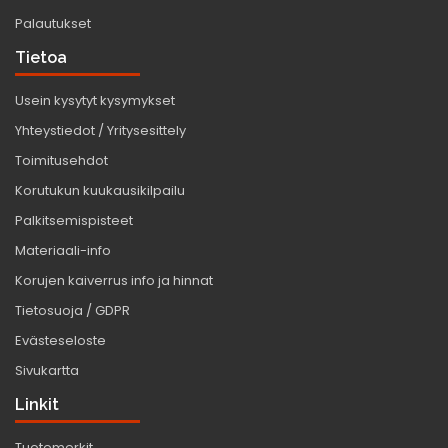
Palautukset
Tietoa
Usein kysytyt kysymykset
Yhteystiedot / Yritysesittely
Toimitusehdot
Korutukun kuukausikilpailu
Palkitsemispisteet
Materiaali-info
Korujen kaiverrus info ja hinnat
Tietosuoja / GDPR
Evästeseloste
Sivukartta
Linkit
Tuotemerkit