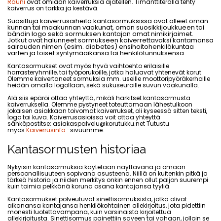
Rauni
ovat omiaan kaiverruksia ajatellen. Timanttiterällä tehty
kaiverrus on tarkka ja kestävä.
Suosittuja kaiverrusaiheita kantasormuksissa ovat olleet oman
kunnan tai maakunnan vaakunat, oman suosikkijoukkueen tai
bändin logo sekä sormuksen kantajan omat nimikirjaimet.
Jotkut ovat halunneet sormukseen kaiverrettavaksi kantamansa
sairauden nimen (esim. diabetes) ensihoitohenkilökuntaa
varten ja toiset syntymäaikansa tai henkilötunnuksensa.
Kantasormukset ovat myös hyvä vaihtoehto erilaisille
harrasteryhmille, tai työporukoille, jotka haluavat yhtenevät korut.
Olemme kaivertaneet sormuksia mm. useille moottoripyöräkerhoille
heidän omalla logollaan, sekä sukuseuroille suvun vaakunalla.
Älä siis epäröi ottaa yhteyttä, mikäli harkitset kantasormusta
kaiverruksella. Olemme pystyneet toteuttamaan lähestulkoon
jokaisen asiakkaan toivomat kaiverrukset, oli kyseessä sitten teksti,
logo tai kuva. Kaiverrusasioissa voit ottaa yhteyttä
sähköpostitse:
asiakaspalvelu@korutukku.net
Tutustu
myös
Kaiverrusinfo
-sivuumme.
Kantasormusten historiaa
Nykyisin kantasormuksia käytetään näyttävänä ja omaan
persoonallisuuteen sopivana asusteena. Niillä on kuitenkin pitkä ja
tärkeä historia ja niiden merkitys onkin ennen ollut paljon suurempi
kuin toimia pelkkänä koruna osana kantajansa tyyliä.
Kantasormukset polveutuvat sinettisormuksista, jotka olivat
aikanansa kantajansa henkilökohtainen allekirjoitus, jota pidettiin
monesti luotettavampana, kuin varsinaista kirjoitettua
allekirjoitusta. Sinettisormus painettiin saveen tai vahaan, jolloin se