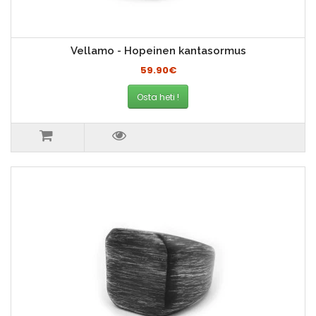
Vellamo - Hopeinen kantasormus
59.90€
Osta heti !