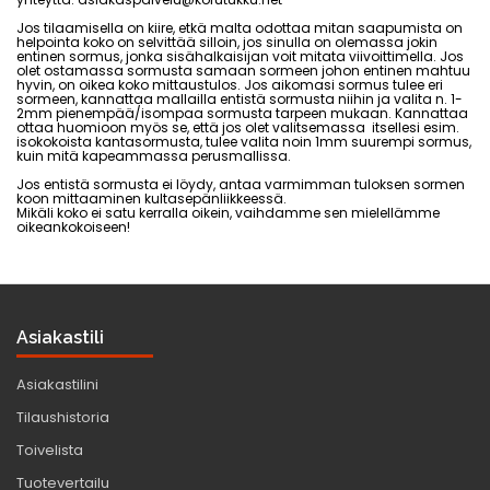
Jos tilaamisella on kiire, etkä malta odottaa mitan saapumista on
helpointa koko on selvittää silloin, jos sinulla on olemassa jokin
entinen sormus, jonka sisähalkaisijan voit mitata viivoittimella. Jos
olet ostamassa sormusta samaan sormeen johon entinen mahtuu
hyvin, on oikea koko mittaustulos. Jos aikomasi sormus tulee eri
sormeen, kannattaa mallailla entistä sormusta niihin ja valita n. 1-
2mm pienempää/isompaa sormusta tarpeen mukaan. Kannattaa
ottaa huomioon myös se, että jos olet valitsemassa itsellesi esim.
isokokoista kantasormusta, tulee valita noin 1mm suurempi sormus,
kuin mitä kapeammassa perusmallissa.
Jos entistä sormusta ei löydy, antaa varmimman tuloksen sormen
koon mittaaminen kultasepänliikkeessä.
Mikäli koko ei satu kerralla oikein, vaihdamme sen mielellämme
oikeankokoiseen!
Asiakastili
Asiakastilini
Tilaushistoria
Toivelista
Tuotevertailu