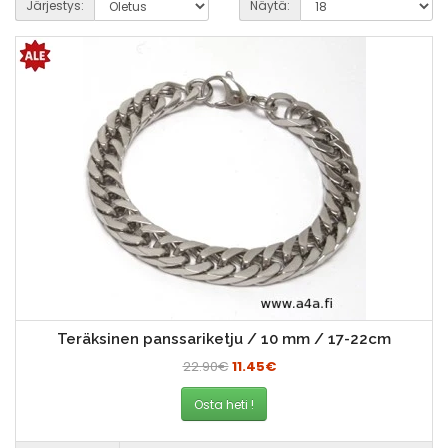
Järjestys:
Näytä:
Teräksinen panssariketju / 10 mm / 17-22cm
22.90€
11.45€
Osta heti !