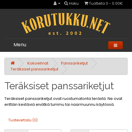
Haku
Tuotteita 0 - 0.00€
Menu
Kokoelmat
Panssariketjut
Teräksiset panssariketjut
Teräksiset panssariketjut
Teräksiset panssariketjut ovat ruostumatonta terästä. Ne ovat
erittäin kestäviä eivätkä tummu tai naarmuunnu käytössä.
Tuotevertailu (0)