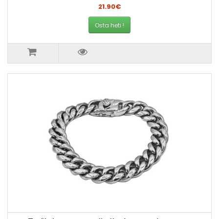
21.90€
Osta heti !