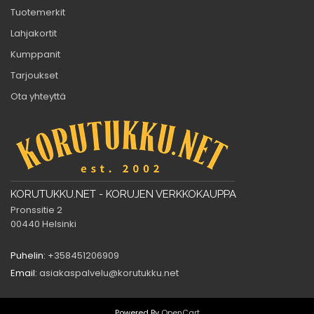
Tuotemerkit
Lahjakortit
Kumppanit
Tarjoukset
Ota yhteyttä
KORUTUKKU.NET - KORUJEN VERKKOKAUPPA
Pronssitie 2
00440 Helsinki
Puhelin:
+358451206909
Email:
asiakaspalvelu@korutukku.net
Powered By
OpenCart