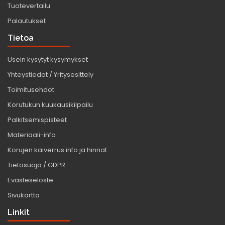
Tuotevertailu
Palautukset
Tietoa
Usein kysytyt kysymykset
Yhteystiedot / Yritysesittely
Toimitusehdot
Korutukun kuukausikilpailu
Palkitsemispisteet
Materiaali-info
Korujen kaiverrus info ja hinnat
Tietosuoja / GDPR
Evästeseloste
Sivukartta
Linkit