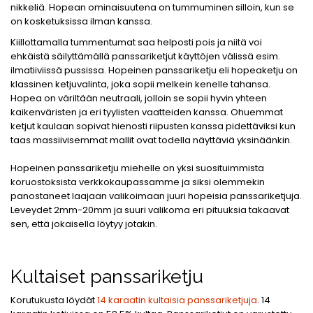
nikkeliä. Hopean ominaisuutena on tummuminen silloin, kun se
on kosketuksissa ilman kanssa.
Kiillottamalla tummentumat saa helposti pois ja niitä voi
ehkäistä säilyttämällä panssariketjut käyttöjen välissä esim.
ilmatiiviissä pussissa. Hopeinen panssariketju eli hopeaketju on
klassinen ketjuvalinta, joka sopii melkein kenelle tahansa.
Hopea on väriltään neutraali, jolloin se sopii hyvin yhteen
kaikenväristen ja eri tyylisten vaatteiden kanssa. Ohuemmat
ketjut kaulaan sopivat hienosti riipusten kanssa pidettäviksi kun
taas massiivisemmat mallit ovat todella näyttäviä yksinäänkin.
Hopeinen panssariketju miehelle on yksi suosituimmista
koruostoksista verkkokaupassamme ja siksi olemmekin
panostaneet laajaan valikoimaan juuri hopeisia panssariketjuja.
Leveydet 2mm-20mm ja suuri valikoma eri pituuksia takaavat
sen, että jokaisella löytyy jotakin.
Kultaiset panssariketju
Korutukusta löydät
14 karaatin kultaisia panssariketjuja
. 14