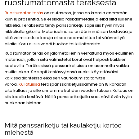
ruostumattomasta teräksestä
Ruostumaton teräs
on rautaseos, jossa on kromia enemmän
kuin 10 prosenttia. Se ei sisällä raskasmetalleja eikä siitä liukene
nikkeliä. Teräksestä tehty panssariketju sopii siis hyvin myös
nikkeliallergikoille. Materiaalina se on äärimmäisen kestävää ja
siitä valmistettuja koruja ei saa naarmutettua tai väänneltyä
pilalle. Koru ei siis vaadi huoltoa tai kiillottamista.
Ruostumaton teräs on jalometalleihin verrattuna myös edullinen
materiaali, jolloin siitä valmistetut korut ovat helposti kaikkien
saatavilla. Teräksisissä panssariketjuissa on asennetta vaikka
muille jakaa. Se sopii kestävyytensä vuoksi käytettäväksi
kaikissa tilanteissa eikä sen vaurioitumista tarvitse
varoa.
Kullatuissa
teräspanssariketjuissamme on 18 karaatin
aito kultaus ja sille annamme kahden vuoden takuun. Kultaus on
siis todella kestävä. Näillä panssariketjuilla saat näyttävän tyylin
huokeaan hintaan.
Mitä panssariketju tai kaulaketju kertoo
miehestä