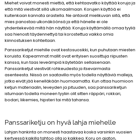
Miehet voivat monesti miettiä, että kehtaavatko käyttää koruja ja
että mitä viestivät sillä ulkomaailmaan. Korujen käyttöä ei
kuitenkaan kannata arastella. Ne antavat mielikuvan siitä, että
mies panostaa ulkonäköönsä ja että hänelle ei ole
yhdentekevää miltä hän näyttää. Koruja käyttämällä omaa tyyliä
saa hienosti täydennettyä tai korostettua vaikka omia
kiinnostuksen kohteitaan.
Panssariketjut miehille ovat kestosuosikki, kun puhutaan miesten
koruista. Kapeammat mallit ovat erityisen suosittuja riipusten
kanssa, kun taas leveämpiä käytetään sellaisenaan.
Panssariketjut viestivät rohkeudesta ja itsevarmasta
asenteesta. Niissä on saatavilla myös todella näyttäviä malleja,
jotka eivät jää kenelläkään huomaamatta. Kun ottaa huomioon
ketjun materiaalin, leveyden ja pituuden, saa panssariketjun
istumaan todella moneen tyyliin olit sitten räppäri, rokkari,
bodari, liikemies, hipsteri tai mitä tahansa.
Panssariketju on hyvä lahja miehelle
Lahjan hankinta on monesti haastavaa koska varsinkin vuosien
kertyessä kaikilla tahtoo olla jo kaikkea. Koru on ajaton,