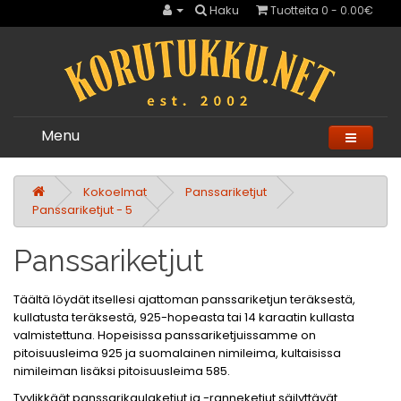
Haku
Tuotteita 0 - 0.00€
Menu
Kokoelmat
Panssariketjut
Panssariketjut - 5
Panssariketjut
Täältä löydät itsellesi ajattoman panssariketjun teräksestä,
kullatusta teräksestä, 925-hopeasta tai 14 karaatin kullasta
valmistettuna. Hopeisissa panssariketjuissamme on
pitoisuusleima 925 ja suomalainen nimileima, kultaisissa
nimileiman lisäksi pitoisuusleima 585.
Tyylikkäät panssarikaulaketjut ja -ranneketjut säilyttävät