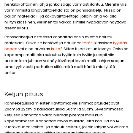
henkilökohtainen lahja jonka saaja varmasti ilahtuu. Miehille yksi
varmimmista lahjavaihtoehdoista on panssariketju. Niissä on
paljon materiaali- ja kokovaihtoehtoja, jolloin lahja voi olla
hillityn klassinen, ylellinen tai vaikka silmille hyppäävän näyttävä
asennekoru.
Panssariketjua ostaessa kannattaa ensin miettiä haluttu
materiaali. Onko se kestävä ja edullinen
teräs
, klassisen
tyylikäs
hopea
vai aina arvokas
kulta
? Sitten tulee ketjun leveys. Onko se
kapeampi malli joka sulautuu tyyliin kuin tyyliin ja sopii niin
arkeen kuin juhlaan vai näyttävämpi leveä malli. Lahjan saajan
oma tyyli viestii parhaiten siitä, mikä malli häntä miellyttää
eniten.
Ketjun pituus
Ranneketjuissa miesten käyttämät yleisimmät pituudet ovat
20cm ja 22cm ja kaulaketjuissa 50cm ja 55cm. Leveämmässä
ketjussa kannattaa valita hieman pitempi malli kuin
kapeammassa. Kannattaa myös muistaa, että koruilla on 14
vuorokauden vaihto- ja palautusoikeus, jolloin lahjan voi vaihtaa
oikeaan kokoon tai vaikka kokonaan toiseen koruun