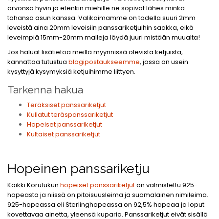
arvonsa hyvin ja etenkin miehille ne sopivat lähes minkä
tahansa asun kanssa. Valikoimamme on todella suuri 2mm
leveistä aina 20mm leveisiin panssariketjuihin saakka, eikä
leveimpiä 15mm-20mm malleja löydä juuri mistään muualta!
Jos haluat lisätietoa meillä myynnissä olevista ketjuista,
kannattaa tutustua
blogipostaukseemme
, jossa on usein
kysyttyjä kysymyksiä ketjuihimme liittyen.
Tarkenna hakua
Teräksiset panssariketjut
Kullatut teräspanssariketjut
Hopeiset panssariketjut
Kultaiset panssariketjut
Hopeinen panssariketju
Kaikki Korutukun
hopeiset panssariketjut
on valmistettu 925-
hopeasta ja niissä on pitoisuusleima ja suomalainen nimileima.
925-hopeassa eli Sterlinghopeassa on 92,5% hopeaa ja loput
kovettavaa ainetta, yleensä kuparia. Panssariketjut eivät sisällä