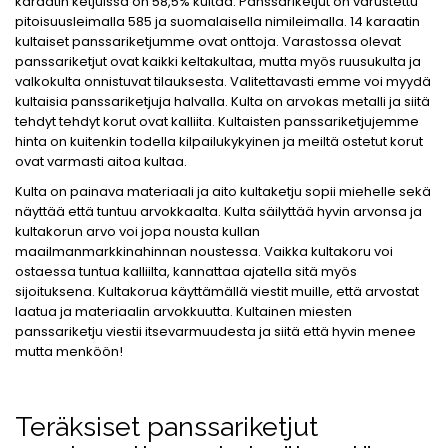
karaatin ketjuissa on 58,5% kultaa. Panssariketjut on varustettu
pitoisuusleimalla 585 ja suomalaisella nimileimalla. 14 karaatin
kultaiset panssariketjumme ovat onttoja. Varastossa olevat
panssariketjut ovat kaikki keltakultaa, mutta myös ruusukulta ja
valkokulta onnistuvat tilauksesta. Valitettavasti emme voi myydä
kultaisia panssariketjuja halvalla. Kulta on arvokas metalli ja siitä
tehdyt tehdyt korut ovat kalliita. Kultaisten panssariketjujemme
hinta on kuitenkin todella kilpailukykyinen ja meiltä ostetut korut
ovat varmasti aitoa kultaa.
Kulta on painava materiaali ja aito kultaketju sopii miehelle sekä
näyttää että tuntuu arvokkaalta. Kulta säilyttää hyvin arvonsa ja
kultakorun arvo voi jopa nousta kullan
maailmanmarkkinahinnan noustessa. Vaikka kultakoru voi
ostaessa tuntua kalliilta, kannattaa ajatella sitä myös
sijoituksena. Kultakorua käyttämällä viestit muille, että arvostat
laatua ja materiaalin arvokkuutta. Kultainen miesten
panssariketju viestii itsevarmuudesta ja siitä että hyvin menee
mutta menköön!
Teräksiset panssariketjut