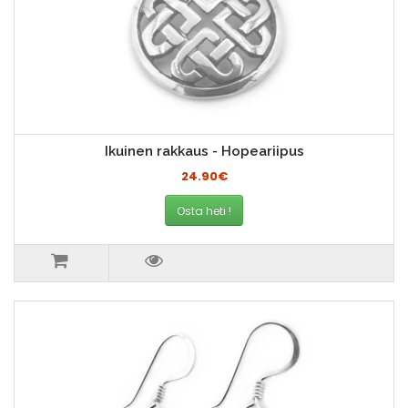
Ikuinen rakkaus - Hopeariipus
24.90€
Osta heti !