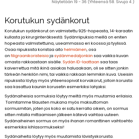
Näytetään 19 - 36 (Yhteensä 58. Sivuja 4.)
Korutukun sydänkorut
Korutukun sydänkorut on valmistettu 925-hopeasta, 14-karaatin
kullasta ja kirurginteräksestä. Sydänriipuksia meillä on eniten
hopeasta valmistettuina, useammassa eri koossa ja tyylissä.
Osaa riipuksista koristaa aito
helmiäinen
, osa
on
filigraanikoristeisia
ja
sydänmedaljonkiin
saa vaikka kuvan
omasta rakkaastaan sisälle.
Sydän ID-laattaan
saa taas
kaiverrettua mitä ikinä asiakas haluaakaan, oli se sitten jonkin
tärkeän henkilön nimi, tai vaikka rakkaan lemmikin kuva. Useisiin
riipuksista löytyy myös yhteensopivat korvakorut, jolloin koruista
saa kasattua kauniin korusetin esimerkiksi lahjaksi.
Sydänaiheisia sormuksia löytyy meiltä myös muutamia erilaisia.
Toimitamme tilausten mukana myös maksuttoman
sormusmitan, joten jos koko ei satu kerralla oikein, on sormus
sitten mitalla mittaamisen jälkeen kätevä vaihtaa uuteen.
Sydänaiheinen sormus on myös ihanan romanttinen vaihtoehto
esimerkiksi kihlasormukseksi!
Sydänaiheita löytyy myös muutamista lävistyskoruista.