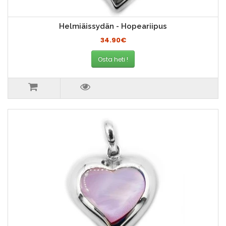
Helmiäissydän - Hopeariipus
34.90€
Osta heti !