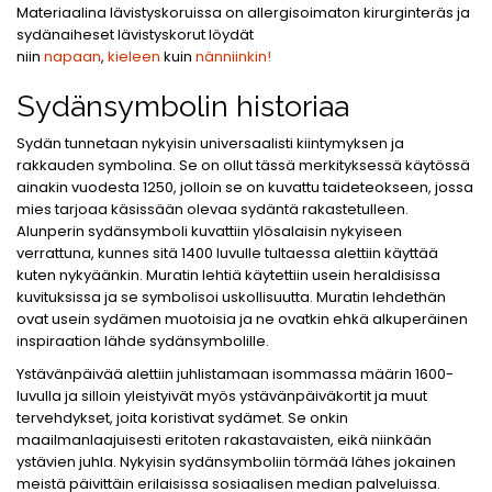
Materiaalina lävistyskoruissa on allergisoimaton kirurginteräs ja
sydänaiheset lävistyskorut löydät
niin
napaan
,
kieleen
kuin
nänniinkin!
Sydänsymbolin historiaa
Sydän tunnetaan nykyisin universaalisti kiintymyksen ja
rakkauden symbolina. Se on ollut tässä merkityksessä käytössä
ainakin vuodesta 1250, jolloin se on kuvattu taideteokseen, jossa
mies tarjoaa käsissään olevaa sydäntä rakastetulleen.
Alunperin sydänsymboli kuvattiin ylösalaisin nykyiseen
verrattuna, kunnes sitä 1400 luvulle tultaessa alettiin käyttää
kuten nykyäänkin. Muratin lehtiä käytettiin usein heraldisissa
kuvituksissa ja se symbolisoi uskollisuutta. Muratin lehdethän
ovat usein sydämen muotoisia ja ne ovatkin ehkä alkuperäinen
inspiraation lähde sydänsymbolille.
Ystävänpäivää alettiin juhlistamaan isommassa määrin 1600-
luvulla ja silloin yleistyivät myös ystävänpäiväkortit ja muut
tervehdykset, joita koristivat sydämet. Se onkin
maailmanlaajuisesti eritoten rakastavaisten, eikä niinkään
ystävien juhla. Nykyisin sydänsymboliin törmää lähes jokainen
meistä päivittäin erilaisissa sosiaalisen median palveluissa.