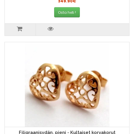
349.90€
Osta heti !
Filigraanisydän, pieni - Kultaiset korvakorut