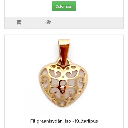
Osta heti !
Filigraanisydän, iso - Kultariipus