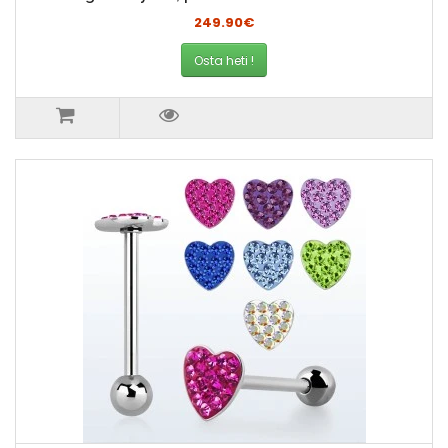
249.90€
Osta heti !