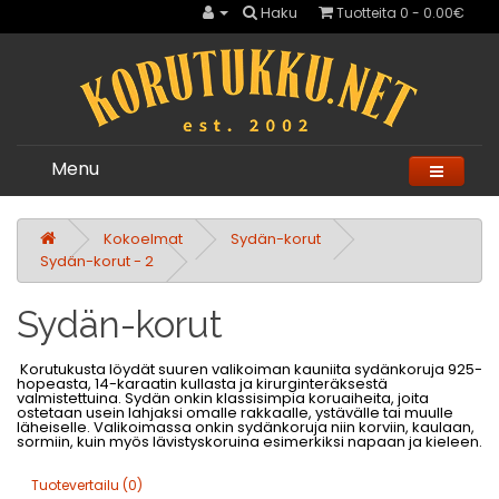
Haku
Tuotteita 0 - 0.00€
Menu
Kokoelmat
Sydän-korut
Sydän-korut - 2
Sydän-korut
Korutukusta löydät suuren valikoiman kauniita sydänkoruja 925-
hopeasta, 14-karaatin kullasta ja kirurginteräksestä
valmistettuina. Sydän onkin klassisimpia koruaiheita, joita
ostetaan usein lahjaksi omalle rakkaalle, ystävälle tai muulle
läheiselle. Valikoimassa onkin sydänkoruja niin korviin, kaulaan,
sormiin, kuin myös lävistyskoruina esimerkiksi napaan ja kieleen.
Tuotevertailu (0)