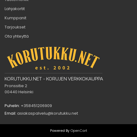
Lahjakortit
Kumppanit
Tarjoukset
Ota yhteyttä
KORUTUKKU.NET - KORUJEN VERKKOKAUPPA
Pronssitie 2
00440 Helsinki
Puhelin:
+358451206909
Email:
asiakaspalvelu@korutukku.net
Powered By
OpenCart