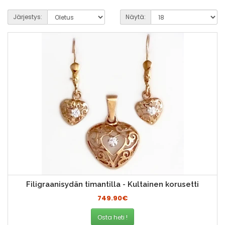
Järjestys:
Näytä:
Filigraanisydän timantilla - Kultainen korusetti
749.90€
Osta heti !