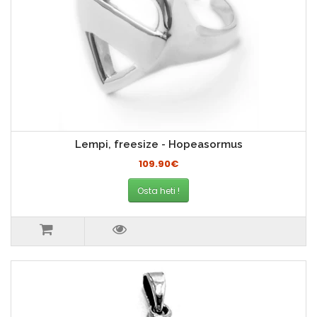
Lempi, freesize - Hopeasormus
109.90€
Osta heti !