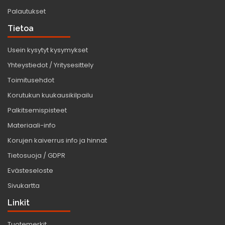
Palautukset
Tietoa
Usein kysytyt kysymykset
Yhteystiedot / Yritysesittely
Toimitusehdot
Korutukun kuukausikilpailu
Palkitsemispisteet
Materiaali-info
Korujen kaiverrus info ja hinnat
Tietosuoja / GDPR
Evästeseloste
Sivukartta
Linkit
Tuotemerkit