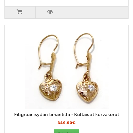
Filigraanisydän timantilla - Kultaiset korvakorut
349.90€