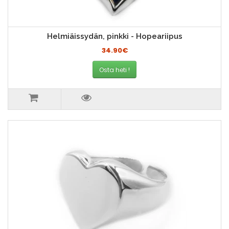
Helmiäissydän, pinkki - Hopeariipus
34.90€
Osta heti !