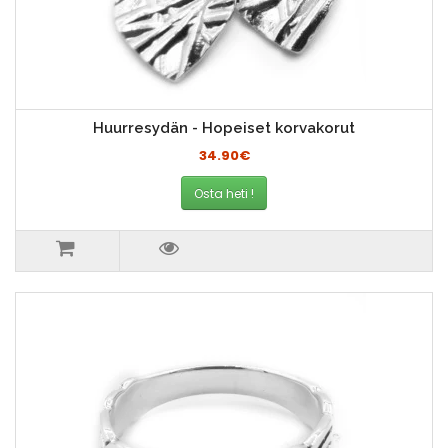
Huurresydän - Hopeiset korvakorut
34.90€
Osta heti !