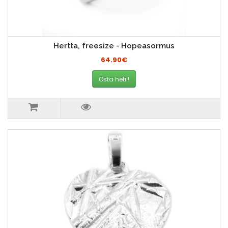
Hertta, freesize - Hopeasormus
64.90€
Osta heti !