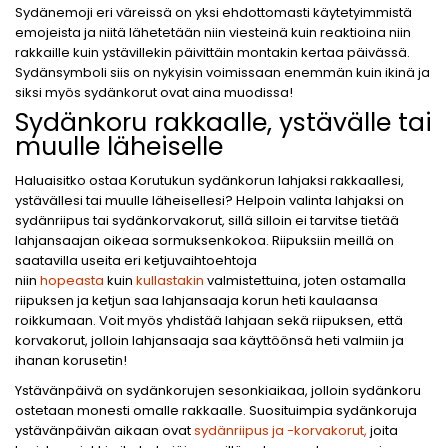
Sydänemoji eri väreissä on yksi ehdottomasti käytetyimmistä
emojeista ja niitä lähetetään niin viesteinä kuin reaktioina niin
rakkaille kuin ystävillekin päivittäin montakin kertaa päivässä.
Sydänsymboli siis on nykyisin voimissaan enemmän kuin ikinä ja
siksi myös sydänkorut ovat aina muodissa!
Sydänkoru rakkaalle, ystävälle tai
muulle läheiselle
Haluaisitko ostaa Korutukun sydänkorun lahjaksi rakkaallesi,
ystävällesi tai muulle läheisellesi? Helpoin valinta lahjaksi on
sydänriipus tai sydänkorvakorut, sillä silloin ei tarvitse tietää
lahjansaajan oikeaa sormuksenkokoa. Riipuksiin meillä on
saatavilla useita eri ketjuvaihtoehtoja
niin
hopeasta
kuin
kullastakin
valmistettuina, joten ostamalla
riipuksen ja ketjun saa lahjansaaja korun heti kaulaansa
roikkumaan. Voit myös yhdistää lahjaan sekä riipuksen, että
korvakorut, jolloin lahjansaaja saa käyttöönsä heti valmiin ja
ihanan korusetin!
Ystävänpäivä on sydänkorujen sesonkiaikaa, jolloin sydänkoru
ostetaan monesti omalle rakkaalle. Suosituimpia sydänkoruja
ystävänpäivän aikaan ovat
sydänriipus ja -korvakorut
,
joita