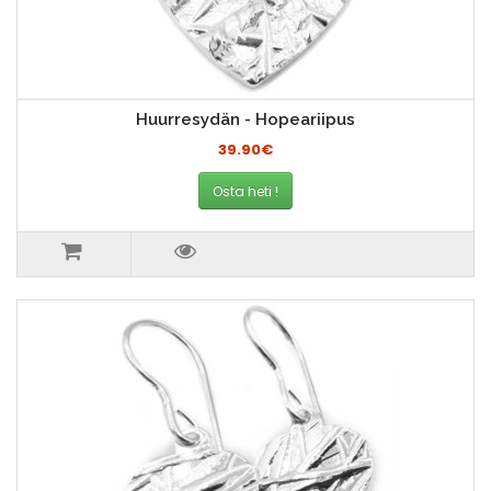
Huurresydän - Hopeariipus
39.90€
Osta heti !