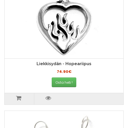
Liekkisydän - Hopeariipus
74.90€
Osta heti !