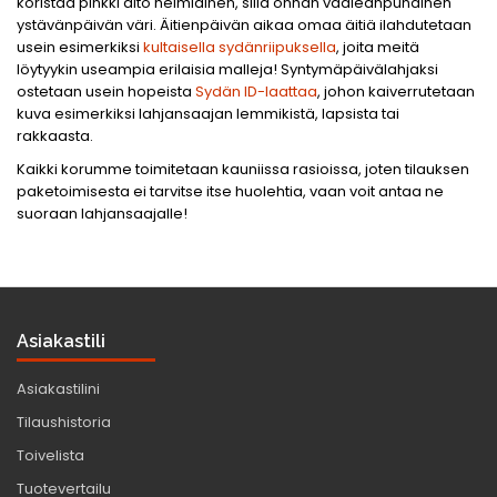
koristaa pinkki aito helmiäinen, sillä onhan vaaleanpunainen
ystävänpäivän väri. Äitienpäivän aikaa omaa äitiä ilahdutetaan
usein esimerkiksi
kultaisella sydänriipuksella
, joita meitä
löytyykin useampia erilaisia malleja! Syntymäpäivälahjaksi
ostetaan usein hopeista
Sydän ID-laattaa
, johon kaiverrutetaan
kuva esimerkiksi lahjansaajan lemmikistä, lapsista tai
rakkaasta.
Kaikki korumme toimitetaan kauniissa rasioissa, joten tilauksen
paketoimisesta ei tarvitse itse huolehtia, vaan voit antaa ne
suoraan lahjansaajalle!
Asiakastili
Asiakastilini
Tilaushistoria
Toivelista
Tuotevertailu