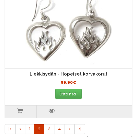
Liekkisydän - Hopeiset korvakorut
89.90€
Osta heti !
|<
<
1
2
3
4
>
>|