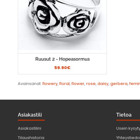
Ruusut 2 - Hopeasormus
59.90€
Avainsanat:
flowery
,
floral
,
flower
,
rose
,
daisy
,
gerbera
,
femi
Asiakastili
Tietoa
Asiakastilini
Usein kysyt
Tilaushistoria
Yhteystiedot