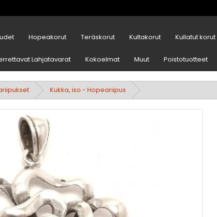
udet
Hopeakorut
Teräskorut
Kultakorut
Kullatut korut
errettavat Lahjatavarat
Kokoelmat
Muut
Poistotuotteet
riipukset
Kukka, iso - Hopeariipus