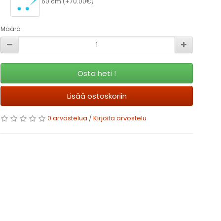
60 cm (+70.00€)
Määrä
Osta heti !
Lisää ostoskoriin
0 arvostelua
/
Kirjoita arvostelu