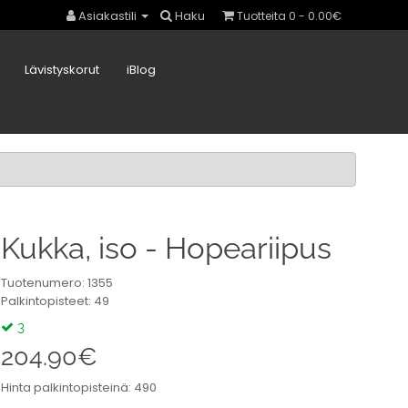
Asiakastili
Haku
Tuotteita 0 - 0.00€
Lävistyskorut
iBlog
Kukka, iso - Hopeariipus
Tuotenumero: 1355
Palkintopisteet: 49
3
204.90€
Hinta palkintopisteinä: 490