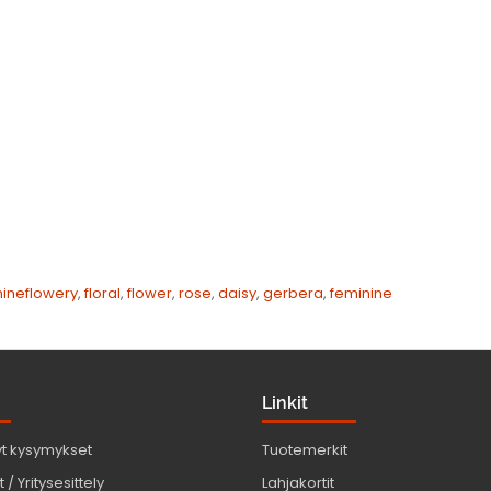
nineflowery
,
floral
,
flower
,
rose
,
daisy
,
gerbera
,
feminine
Linkit
yt kysymykset
Tuotemerkit
 / Yritysesittely
Lahjakortit