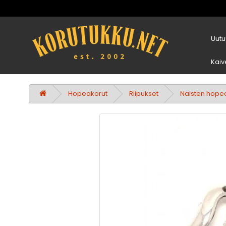
Uutu
Kaiv
Hopeakorut
Riipukset
Naisten hopea