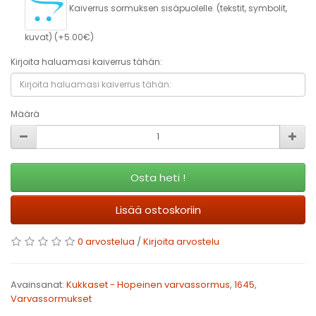
Kaiverrus sormuksen sisäpuolelle. (tekstit, symbolit,
kuvat) (+5.00€)
Kirjoita haluamasi kaiverrus tähän:
Määrä
Osta heti !
Lisää ostoskoriin
0 arvostelua
/
Kirjoita arvostelu
Avainsanat:
Kukkaset - Hopeinen varvassormus
,
1645
,
Varvassormukset