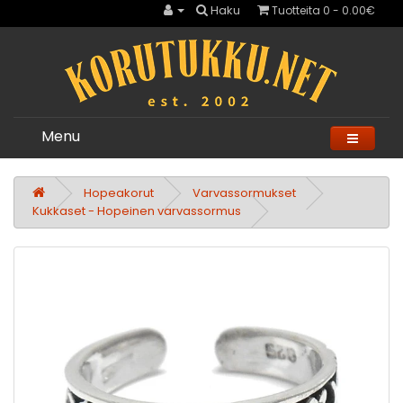
Haku
Tuotteita 0 - 0.00€
Menu
Hopeakorut
Varvassormukset
Kukkaset - Hopeinen varvassormus