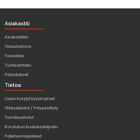
Asiakastili
Asiakastilini
Tilaushistoria
Toivelista
Tuotevertailu
Palautukset
Tietoa
Usein kysytyt kysymykset
Yhteystiedot / Yritysesittely
Toimitusehdot
Korutukun kuukausikilpailu
Palkitsemispisteet