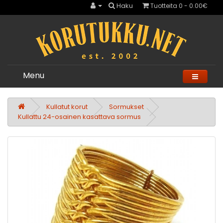
Haku
Tuotteita 0 - 0.00€
Menu
Kullatut korut
Sormukset
Kullattu 24-osainen kasattava sormus