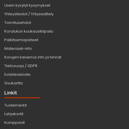
Usein kysytyt kysymykset
Yhteystiedot / Yritysesittely
Toimitusehdot
Korutukun kuukausikilpailu
Palkitsemispisteet
Materiaali-info
Korujen kaiverrus info ja hinnat
Tietosuoja / GDPR
Evästeseloste
Sivukartta
Linkit
Tuotemerkit
Lahjakortit
Kumppanit