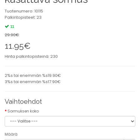
Tuotenumero: 10115
Palkintopisteet: 23
11
29.90€
11.95€
Hinta palkintopisteinä: 230
2%s tai enemmän %s19.90€
3%s tai enemmän %s17.90€
Vaihtoehdot
Sormuksen koko
Määrä