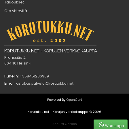
Tarjoukset
Ota yhteyttä
KORUTUKKU.NET - KORUJEN VERKKOKAUPPA
Pronssitie 2
00440 Helsinki
Puhelin:
+358451206909
Email:
asiakaspalvelu@korutukku.net
Powered By
OpenCart
Korutukku.net - Korujen verkkokauppa © 2026
Accura Carbon
Whatsapp