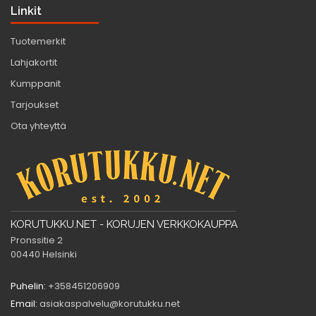
Linkit
Tuotemerkit
Lahjakortit
Kumppanit
Tarjoukset
Ota yhteyttä
KORUTUKKU.NET - KORUJEN VERKKOKAUPPA
Pronssitie 2
00440 Helsinki
Puhelin:
+358451206909
Email:
asiakaspalvelu@korutukku.net