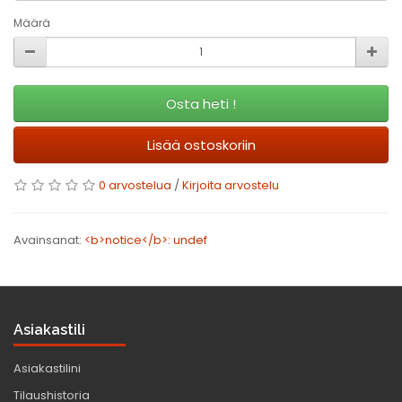
Määrä
Osta heti !
Lisää ostoskoriin
0 arvostelua
/
Kirjoita arvostelu
Avainsanat:
<b>notice</b>: undef
Asiakastili
Asiakastilini
Tilaushistoria