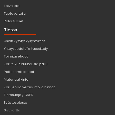
Toivelista
Tuotevertailu
Palautukset
Tietoa
Usein kysytyt kysymykset
Yhteystiedot / Yritysesittely
Toimitusehdot
Korutukun kuukausikilpailu
Palkitsemispisteet
Materiaali-info
Korujen kaiverrus info ja hinnat
Tietosuoja / GDPR
Evästeseloste
Sivukartta