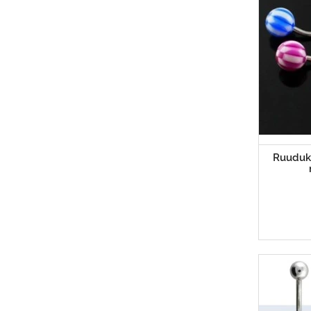
Ruudukk