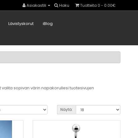
Asiakastili
Haku
Tuotteita 0 - 0.00€
Lävistyskorut
iBlog
 valita sopivan värin napakorullesi tuotesivujen
Näytä: