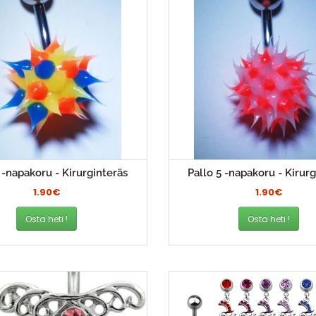
1 -napakoru - Kirurginteräs
Pallo 5 -napakoru - Kirurg
1.90€
1.90€
Osta heti !
Osta heti !