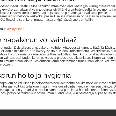
pakorut edullisesti! Kaikki napakorumme ovat laadukasta 316l-kirurginterästä tai akry
akryylikorut maksavat vain 1,5 euroa, eivätkä kirurginteräksisetkään ole montaa e
kailta ja varmistetulta toimittajilta ja saat ne puhtaina ja turvallisina perille.
aaminen on helppoa verkkokaupassa. Useissa malleissa on saatavilla erilaisia väriv
syötä tietosi ja saat korut muutamassa arkipäivässä suoraan kotiin.
muut
lävistyskorut.
n napakorun voi vaihtaa?
nut uuden lävistyksen, ei napakorun vaihdon yhteydessä kannata hätäillä. Lävisty
ikoillaan niin pitkään, että lävistyksestä ei vuoda kudosnestettä, lävistyksessä ei
htaa korun, kannattaa uusi koru laittaa paikoillaan heti, kun irroitat aloituskorun,
n vaihtoa, että uuden korun paksuus ja pituus ovat oikeanlaiset. Korun vaihdon ap
uu muuten hankalalta. Jos entisen korun poistaminen tuntuu hankalalta, voi irrotuk
 otteen.
orun hoito ja hygienia
 napakoru on edullinen ja helppohoitoinen vaihtoehto. Vaikka napakorut ovat puh
alutessasi voit käsitellä korun tapin myös desinfiointiaineella ennen sen vaihtoa. De
yös napa ja sen ympärillä oleva iho kannattaa puhdistaa huolella ennen kiinnitystä
 ihosi pysyy parhaiten kunnossa ilman tulehduksia, kun bakteereja ei pääse lävis