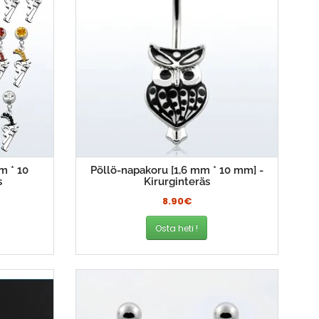
m * 10
Pöllö-napakoru [1,6 mm * 10 mm] -
s
Kirurginteräs
8.90€
Osta heti !