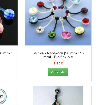
,6 mm *
Säihke - Napakoru [1,6 mm * 16
mm] - Bio flexible
2.90€
Osta heti !