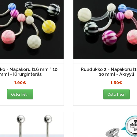
o - Napakoru [1,6 mm * 10
Ruudukko 2 - Napakoru [1
mm] - Kirurginteräs
10 mm] - Akryyli
1.90€
1.50€
Osta heti !
Osta heti !