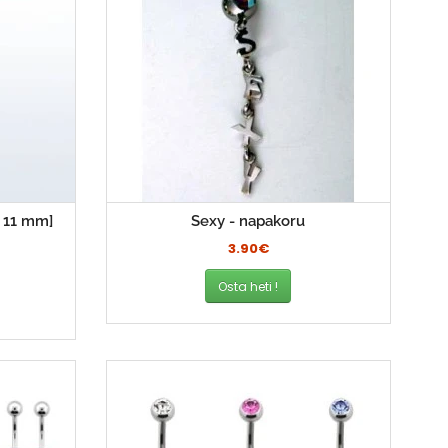
 11 mm]
Sexy - napakoru
3.90€
Osta heti !