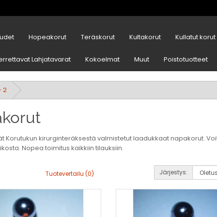
udet
Hopeakorut
Teräskorut
Kultakorut
Kullatut korut
errettavat Lahjatavarat
Kokoelmat
Muut
Poistotuotteet
- 2
korut
ät Korutukun kirurginteräksestä valmistetut laadukkaat napakorut. Voit
kosta. Nopea toimitus kaikkiin tilauksiin.
Järjestys:
Tuotevertailu (0)