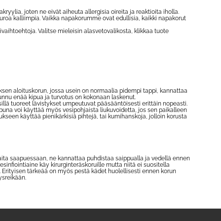
ylia, joten ne eivät aiheuta allergisia oireita ja reaktioita iholla.
uroa kalliimpia. Vaikka napakorumme ovat edullisia, kaikki napakorut
aihtoehtoja. Valitse mieleisin alasvetovalikosta, klikkaa tuote
ksen aloituskorun, jossa usein on normaalia pidempi tappi, kannattaa
 tunnu enää kipua ja turvotus on kokonaan laskenut.
 sillä tuoreet lävistykset umpeutuvat pääsääntöisesti erittäin nopeasti.
una voi käyttää myös vesipohjaista liukuvoidetta, jos sen paikalleen
seen käyttää pienikärkisiä pihtejä, tai kumihanskoja, jolloin korusta
taita saapuessaan, ne kannattaa puhdistaa saippualla ja vedellä ennen
sinfiointiaine käy kirurginteräskoruille mutta niitä ei suositella
. Erityisen tärkeää on myös pestä kädet huolellisesti ennen korun
tysreikään.