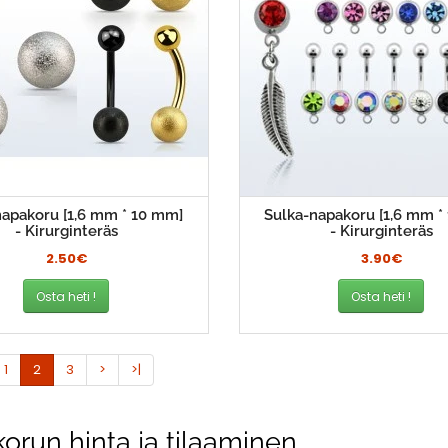
napakoru [1,6 mm * 10 mm]
Sulka-napakoru [1,6 mm *
- Kirurginteräs
- Kirurginteräs
2.50€
3.90€
Osta heti !
Osta heti !
1
2
3
>
>|
orun hinta ja tilaaminen