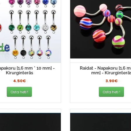
apakoru [1,6 mm * 10 mm] -
Raidat - Napakoru [1,6 m
Kirurginteräs
mm] - Kirurginterä
4.50€
3.90€
Osta heti !
Osta heti !