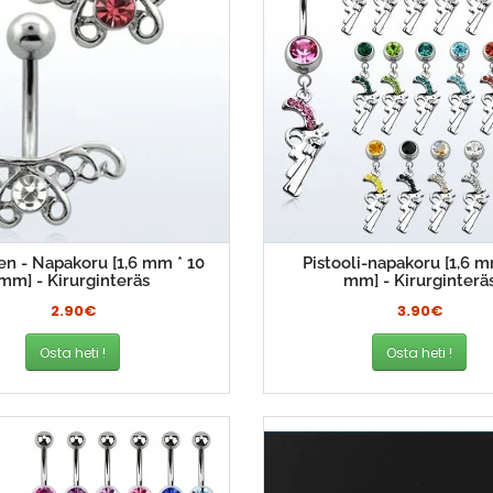
n - Napakoru [1,6 mm * 10
Pistooli-napakoru [1,6 m
mm] - Kirurginteräs
mm] - Kirurginterä
2.90€
3.90€
Osta heti !
Osta heti !