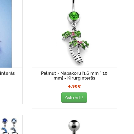
interäs
Palmut - Napakoru [1,6 mm * 10
mm] - Kirurginteräs
4.90€
Osta heti !