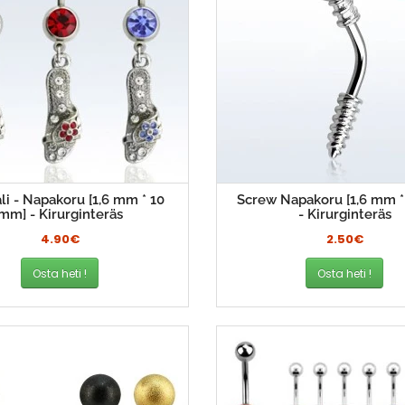
li - Napakoru [1,6 mm * 10
Screw Napakoru [1,6 mm *
mm] - Kirurginteräs
- Kirurginteräs
4.90€
2.50€
Osta heti !
Osta heti !