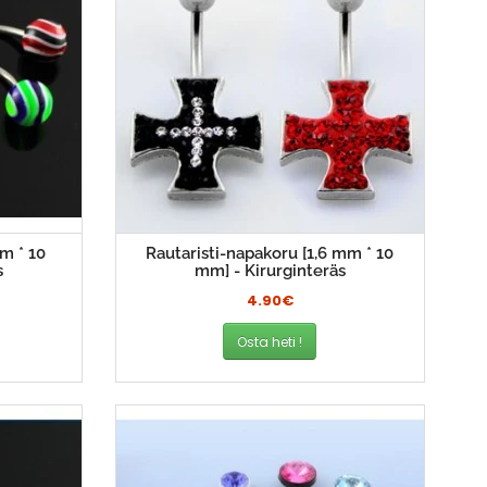
m * 10
Rautaristi-napakoru [1,6 mm * 10
s
mm] - Kirurginteräs
4.90€
Osta heti !