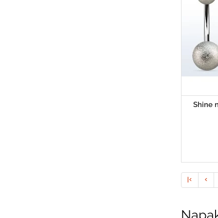
Shine 
|<
<
Napak