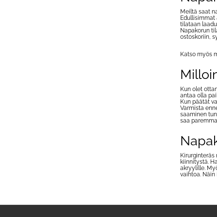
Meiltä saat na
Edullisimmat 
tilataan laaduk
Napakorun til
ostoskoriin, 
Katso myös 
Milloi
Kun olet otta
antaa olla pa
Kun päätät vai
Varmista enne
saaminen tunt
saa paremman
Napak
Kirurginteräs
kiinnitystä. H
akryylille. M
vaihtoa. Näin