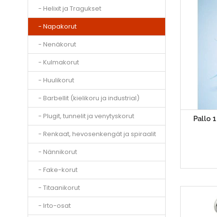
- Helixit ja Tragukset
- Napakorut
- Nenäkorut
- Kulmakorut
- Huulikorut
- Barbellit (kielikoru ja industrial)
- Plugit, tunnelit ja venytyskorut
Pallo 
- Renkaat, hevosenkengät ja spiraalit
- Nännikorut
- Fake-korut
- Titaanikorut
- Irto-osat