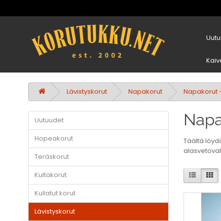
Uutu
Kaiv
Lävistyskorut
Napakorut
Napakorut 
Napa
Uutuudet
Hopeakorut
Täältä löyd
alasvetovali
Teräskorut
Kultakorut
Kullatut korut
Lävistyskorut