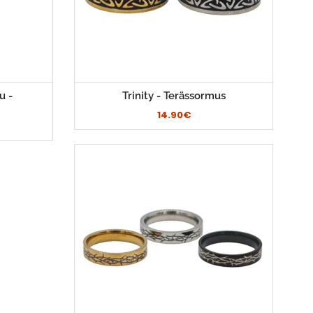
u -
Trinity - Terässormus
14.90€