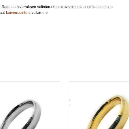
astita kaiverruksen valintaruutu kokovalikon alapuolelta ja ilmoita
saat
kaiverrusinfo
sivullamme.