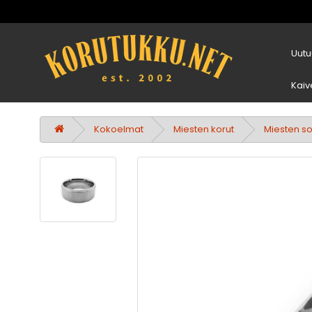
Uutu
Kaiv
Kokoelmat
Miesten korut
Miesten s