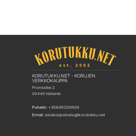
KORUTUKKU.NET - KORUJEN
VERKKOKAUPPA
Pronssitie 2
00440 Helsinki
Puhelin:
+358451206909
Email:
asiakaspalvelu@korutukku.net