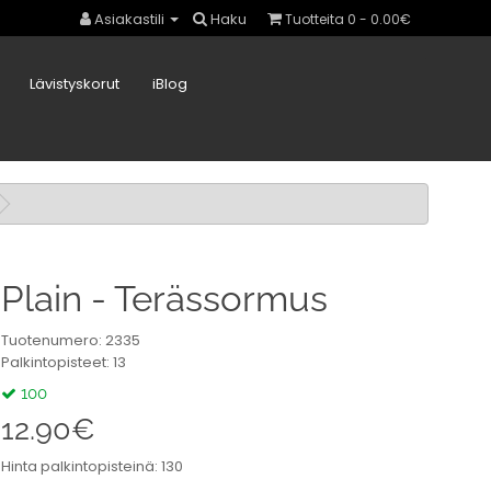
Asiakastili
Haku
Tuotteita 0 - 0.00€
Lävistyskorut
iBlog
Plain - Terässormus
Tuotenumero: 2335
Palkintopisteet: 13
100
12.90€
Hinta palkintopisteinä: 130