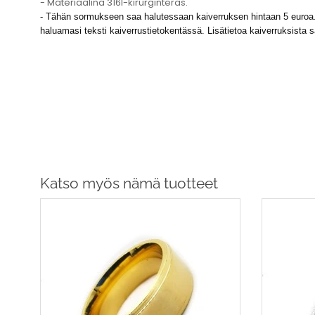
- Materiaalina 316l-kirurginteräs.
- Tähän sormukseen saa halutessaan kaiverruksen hintaan 5 euroa. R
haluamasi teksti kaiverrustietokentässä. Lisätietoa kaiverruksista 
Katso myös nämä tuotteet