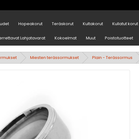
udet
Hopeakorut
Teräskorut
Kultakorut
Kullatut korut
errettavat Lahjatavarat
Kokoelmat
Muut
Poistotuotteet
ormukset
Miesten terässormukset
Plain - Terässormus