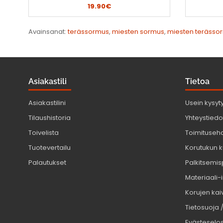
19.90€
Avainsanat:
terässormus
,
miesten sormus
,
miesten terässo
Asiakastili
Tietoa
Asiakastilini
Usein kysyt
Tilaushistoria
Yhteystiedot
Toivelista
Toimituseh
Tuotevertailu
Korutukun k
Palautukset
Palkitsemis
Materiaali-
Korujen kaiv
Tietosuoja 
Evästeselo