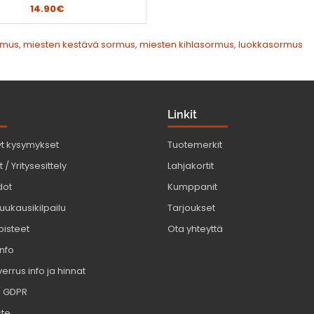
14.90€
rmus
,
miesten kestävä sormus
,
miesten kihlasormus
,
luokkasormus
Linkit
yt kysymykset
Tuotemerkit
 / Yritysesittely
Lahjakortit
dot
Kumppanit
uukausikilpailu
Tarjoukset
pisteet
Ota yhteyttä
info
errus info ja hinnat
/ GDPR
ste