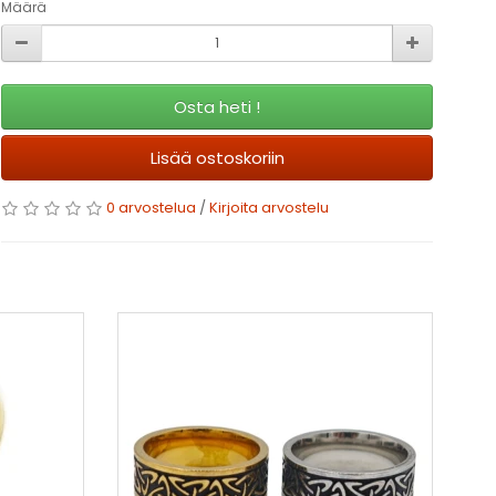
Määrä
Osta heti !
Lisää ostoskoriin
0 arvostelua
/
Kirjoita arvostelu