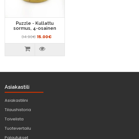
Puzzle - Kullattu
sormus, 4-osainen
34.90€
15.00€
Asiakastili
Asiakastilini
Tilaushistoria
Toivelista
Tuotevertailu
Palautukset