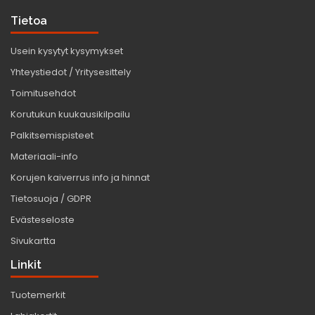
Tietoa
Usein kysytyt kysymykset
Yhteystiedot / Yritysesittely
Toimitusehdot
Korutukun kuukausikilpailu
Palkitsemispisteet
Materiaali-info
Korujen kaiverrus info ja hinnat
Tietosuoja / GDPR
Evästeseloste
Sivukartta
Linkit
Tuotemerkit