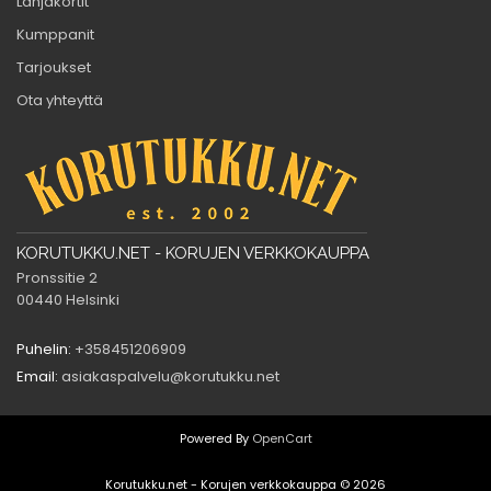
Lahjakortit
Kumppanit
Tarjoukset
Ota yhteyttä
KORUTUKKU.NET - KORUJEN VERKKOKAUPPA
Pronssitie 2
00440 Helsinki
Puhelin:
+358451206909
Email:
asiakaspalvelu@korutukku.net
Powered By
OpenCart
Korutukku.net - Korujen verkkokauppa © 2026