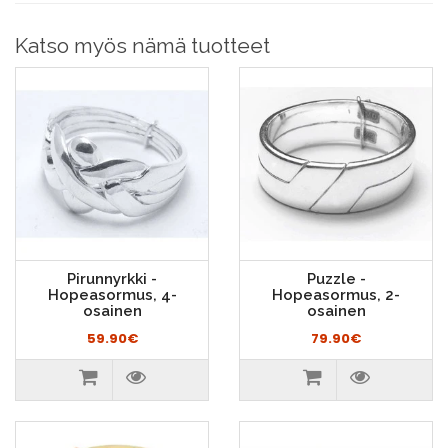
Katso myös nämä tuotteet
Pirunnyrkki -
Puzzle -
Hopeasormus, 4-
Hopeasormus, 2-
osainen
osainen
59.90€
79.90€