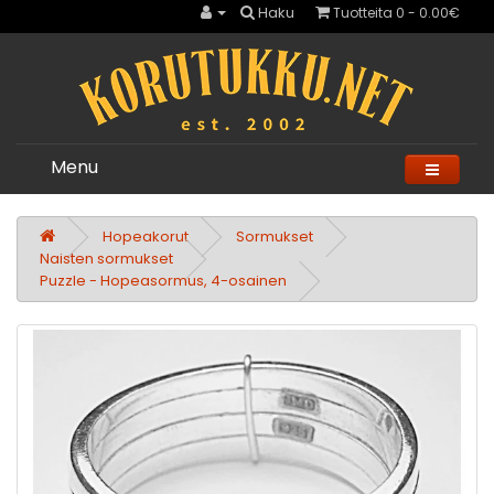
Haku
Tuotteita 0 - 0.00€
Menu
Hopeakorut
Sormukset
Naisten sormukset
Puzzle - Hopeasormus, 4-osainen