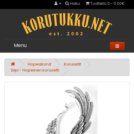
Haku
Tuotteita 0 - 0.00€
Menu
Hopeakorut
Korusetit
Siipi - Hopeinen korusetti