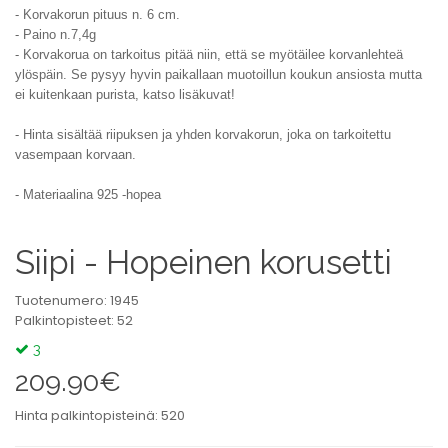
- Korvakorun pituus n. 6 cm.
- Paino n.7,4g
- Korvakorua on tarkoitus pitää niin, että se myötäilee korvanlehteä
ylöspäin.
Se pysyy hyvin paikallaan muotoillun koukun ansiosta mutta
ei kuitenkaan purista, katso lisäkuvat!
- Hinta sisältää riipuksen ja
yhden korvakorun, joka on tarkoitettu
vasempaan korvaan.
- Materiaalina 925 -hopea
Siipi - Hopeinen korusetti
Tuotenumero: 1945
Palkintopisteet: 52
3
209.90€
Hinta palkintopisteinä: 520