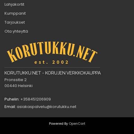
Lahjakortit
Kumppanit
Tarjoukset
Ota yhteyttä
KORUTUKKU.NET - KORUJEN VERKKOKAUPPA
Pronssitie 2
00440 Helsinki
Puhelin:
+358451206909
Email:
asiakaspalvelu@korutukku.net
Powered By
OpenCart