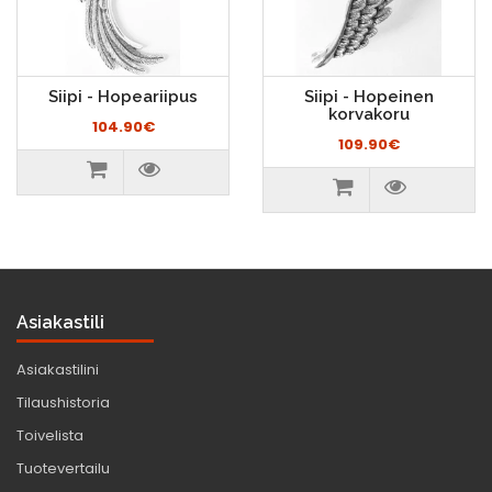
Siipi - Hopeariipus
Siipi - Hopeinen
korvakoru
104.90€
109.90€
Asiakastili
Asiakastilini
Tilaushistoria
Toivelista
Tuotevertailu