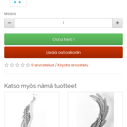
Määrä
Osta heti !
Lisää ostoskoriin
0 arvostelua
/
Kirjoita arvostelu
Katso myös nämä tuotteet