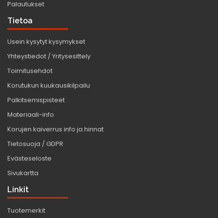
Palautukset
Tietoa
Usein kysytyt kysymykset
Yhteystiedot / Yritysesittely
Toimitusehdot
Korutukun kuukausikilpailu
Palkitsemispisteet
Materiaali-info
Korujen kaiverrus info ja hinnat
Tietosuoja / GDPR
Evästeseloste
Sivukartta
Linkit
Tuotemerkit