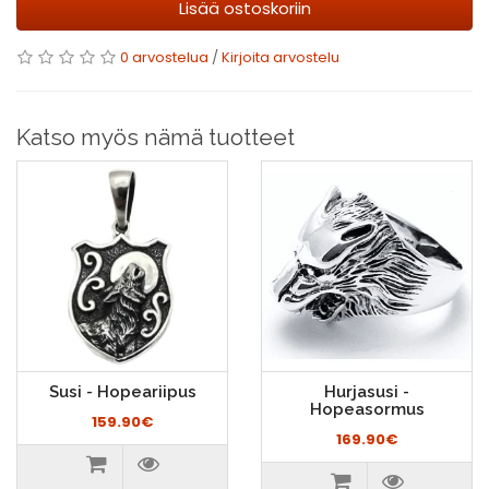
Lisää ostoskoriin
0 arvostelua
/
Kirjoita arvostelu
Katso myös nämä tuotteet
Susi - Hopeariipus
Hurjasusi -
Hopeasormus
159.90€
169.90€