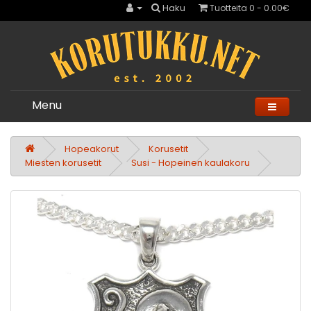
Haku
Tuotteita 0 - 0.00€
Menu
Hopeakorut
Korusetit
Miesten korusetit
Susi - Hopeinen kaulakoru