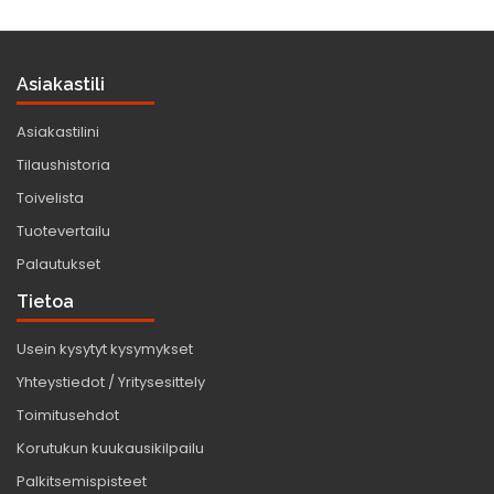
Asiakastili
Asiakastilini
Tilaushistoria
Toivelista
Tuotevertailu
Palautukset
Tietoa
Usein kysytyt kysymykset
Yhteystiedot / Yritysesittely
Toimitusehdot
Korutukun kuukausikilpailu
Palkitsemispisteet